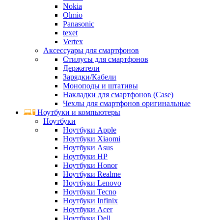
Nokia
Olmio
Panasonic
texet
Vertex
Аксессуары для смартфонов
Стилусы для смартфонов
Держатели
Зарядки/Кабели
Моноподы и штативы
Накладки для смартфонов (Case)
Чехлы для смартфонов оригинальные
Ноутбуки и компьютеры
Ноутбуки
Ноутбуки Apple
Ноутбуки Xiaomi
Ноутбуки Asus
Ноутбуки HP
Ноутбуки Honor
Ноутбуки Realme
Ноутбуки Lenovo
Ноутбуки Tecno
Ноутбуки Infinix
Ноутбуки Acer
Ноутбуки Dell