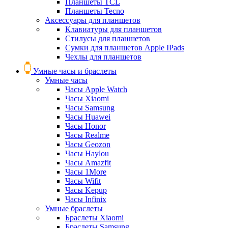
Планшеты TCL
Планшеты Tecno
Аксессуары для планшетов
Клавиатуры для планшетов
Стилусы для планшетов
Сумки для планшетов Apple IPads
Чехлы для планшетов
Умные часы и браслеты
Умные часы
Часы Apple Watch
Часы Xiaomi
Часы Samsung
Часы Huawei
Часы Honor
Часы Realme
Часы Geozon
Часы Haylou
Часы Amazfit
Часы 1More
Часы Wifit
Часы Kepup
Часы Infinix
Умные браслеты
Браслеты Xiaomi
Браслеты Samsung