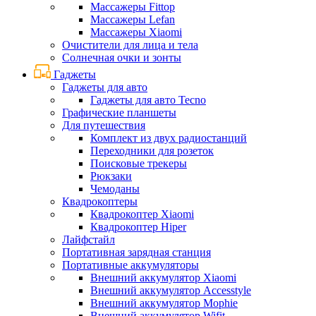
Массажеры Fittop
Массажеры Lefan
Массажеры Xiaomi
Очистители для лица и тела
Солнечная очки и зонты
Гаджеты
Гаджеты для авто
Гаджеты для авто Tecno
Графические планшеты
Для путешествия
Комплект из двух радиостанций
Переходники для розеток
Поисковые трекеры
Рюкзаки
Чемоданы
Квадрокоптеры
Квадрокоптер Xiaomi
Квадрокоптер Hiper
Лайфстайл
Портативная зарядная станция
Портативные аккумуляторы
Внешний аккумулятор Xiaomi
Внешний аккумулятор Accesstyle
Внешний аккумулятор Mophie
Внешний аккумулятор Wifit