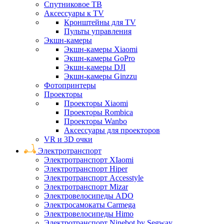
Спутниковое ТВ
Аксессуары к TV
Кронштейны для TV
Пульты управления
Экшн-камеры
Экшн-камеры Xiaomi
Экшн-камеры GoPro
Экшн-камеры DJI
Экшн-камеры Ginzzu
Фотопринтеры
Проекторы
Проекторы Xiaomi
Проекторы Rombica
Проекторы Wanbo
Аксессуары для проекторов
VR и 3D очки
Электротранспорт
Электротранспорт XIaomi
Электротранспорт Hiper
Электротранспорт Accesstyle
Электротранспорт Mizar
Электровелосипеды ADO
Электросамокаты Carmega
Электровелосипеды Himo
Электротранспорт Ninebot by Segway