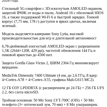
2026 года.
Стильный 5G-смартфон с 3D-изогнутым AMOLED-экраном,
защитой IP69K от воды и пыли, Android 16 с оболочкой HIOS
16, а также поддержкой Wi-Fi 6 и быстрой зарядки. Тонкий
корпус (7,75 мм, 178 г) доступен в ярких цветах, включая
зеленый.
Модель выделяется камерами Sony Lytia, высокой
производительностью для игр и длительной автономност
6,78-дюймовый изогнутый AMOLED-экран с разрешением
1,5K (2644×1208, 429 ppi), частотой обновления 144 Гц и
пиковой яркостью до 4500 нит.
Защита Gorilla Glass Victus 2, ШИМ 2304 Гц минимизирует
мерцание.
MediaTek Dimensity 7400 Ultimate (4 нм, до 2,6 ГГц, 8 ядер:
4×Cortex-A78 + 4×Cortex-A55, графика Mali-G615 MC2).
12 ГБ ОЗУ LPDDR5X (с расширением до 24 ГБ) + 256 ГБ UFS
2.2, без слота microSD.
Тройная основная: 50 Мп Sony LYT-700C (OIS) + 50 Мп
телефото (3× оптический зум, 70 мм) + 8 Мп ультраширик.