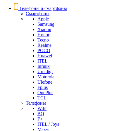
Телефоны и смартфоны
Смартфоны
Apple
Samsung
Xiaomi
Honor
Tecno
Realme
POCO
Huawei
ITEL
Infinix
Umidigi
Motorola
Ulefone
Fplus
OnePlus
TCL
Телефоны
Wifit
BQ
F+
ITEL / Joys
Maxvi