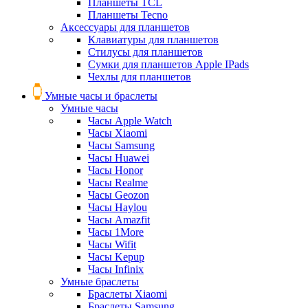
Планшеты TCL
Планшеты Tecno
Аксессуары для планшетов
Клавиатуры для планшетов
Стилусы для планшетов
Сумки для планшетов Apple IPads
Чехлы для планшетов
Умные часы и браслеты
Умные часы
Часы Apple Watch
Часы Xiaomi
Часы Samsung
Часы Huawei
Часы Honor
Часы Realme
Часы Geozon
Часы Haylou
Часы Amazfit
Часы 1More
Часы Wifit
Часы Kepup
Часы Infinix
Умные браслеты
Браслеты Xiaomi
Браслеты Samsung