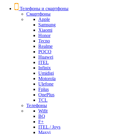
Телефоны и смартфоны
Смартфоны
Apple
Samsung
Xiaomi
Honor
Tecno
Realme
POCO
Huawei
ITEL
Infinix
Umidigi
Motorola
Ulefone
Fplus
OnePlus
TCL
Телефоны
Wifit
BQ
F+
ITEL / Joys
Maxvi