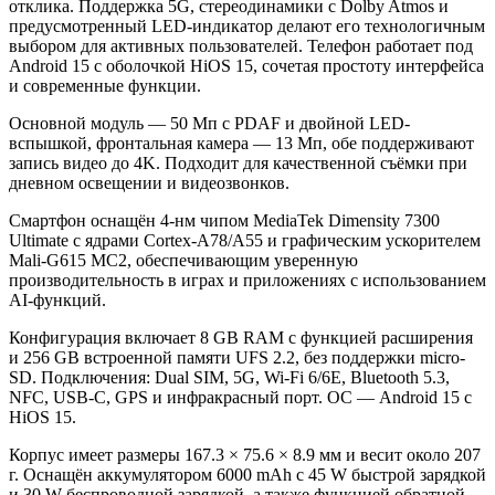
отклика. Поддержка 5G, стереодинамики с Dolby Atmos и
предусмотренный LED-индикатор делают его технологичным
выбором для активных пользователей. Телефон работает под
Android 15 с оболочкой HiOS 15, сочетая простоту интерфейса
и современные функции.
Основной модуль — 50 Мп с PDAF и двойной LED-
вспышкой, фронтальная камера — 13 Мп, обе поддерживают
запись видео до 4K. Подходит для качественной съёмки при
дневном освещении и видеозвонков.
Смартфон оснащён 4-нм чипом MediaTek Dimensity 7300
Ultimate с ядрами Cortex-A78/A55 и графическим ускорителем
Mali-G615 MC2, обеспечивающим уверенную
производительность в играх и приложениях с использованием
AI-функций.
Конфигурация включает 8 GB RAM с функцией расширения
и 256 GB встроенной памяти UFS 2.2, без поддержки micro-
SD. Подключения: Dual SIM, 5G, Wi-Fi 6/6E, Bluetooth 5.3,
NFC, USB-C, GPS и инфракрасный порт. ОС — Android 15 с
HiOS 15.
Корпус имеет размеры 167.3 × 75.6 × 8.9 мм и весит около 207
г. Оснащён аккумулятором 6000 mAh с 45 W быстрой зарядкой
и 30 W беспроводной зарядкой, а также функцией обратной