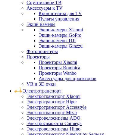
Спутниковое ТВ
Аксессуары к TV
Кронштейны для TV
Пульты управления
Экшн-камеры
Экшн-камеры Xiaomi
Экшн-камеры GoPro
Экшн-камеры DJI
Экшн-камеры Ginzzu
Фотопринтеры
Проекторы
Проекторы Xiaomi
Проекторы Rombica
Проекторы Wanbo
Аксессуары для проекторов
VR и 3D очки
Электротранспорт
Электротранспорт XIaomi
Электротранспорт Hiper
Электротранспорт Accesstyle
Электротранспорт Mizar
Электровелосипеды ADO
Электросамокаты Carmega
Электровелосипеды Himo
Электротранспорт Ninebot by Segway