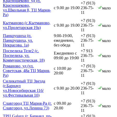
Краснощеково_уд (п.
+7 (913)
Краснощеково,
с 9.00 до 19.00
236-75-
мало
ул.Школьная 8, ТЦ Мария-
11
Ра)
+7 (913)
Кытманово (с.Кытманово,
с 9.00 до 19.00
236-75-
мало
ул.Пролетарская 19а)
11
Панкрушиха (п.
9:00-19:00,
+7 (913)
Панкрушиха, ул.
ежедневно,
236-75-
мало
Некрасова. 1а)
без обеда
11
Поспелиха Теле2 (с.
+7 913
Ежедневно с
Поспелиха, ул.
236-75-
мало
09:00 до 19:00
Коммунистическая, 18)
11
Романово_уд (ул.
+7 (913)
с 10:00 до
Советская, 48а ТЦ Мария-
236-75-
мало
20:00
Ра)
11
Силикатный ТЦ Звезда
+7 (913)
(г.Барнаул
с 9.00 до 20.00
236-75-
мало
ул.Новосибирская 11б/
11
ул.Фестивальная 1б)
+7 (913)
Славгород ТЦ Мария-Ра (г.
с 09.00 до
236-75-
мало
Славгород, ул.Ленина 73)
20.00
11
ТРЦ Galaxy (г. Барнаул, пр-
+7 (913)