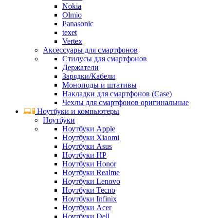
Nokia
Olmio
Panasonic
texet
Vertex
Аксессуары для смартфонов
Стилусы для смартфонов
Держатели
Зарядки/Кабели
Моноподы и штативы
Накладки для смартфонов (Case)
Чехлы для смартфонов оригинальные
Ноутбуки и компьютеры
Ноутбуки
Ноутбуки Apple
Ноутбуки Xiaomi
Ноутбуки Asus
Ноутбуки HP
Ноутбуки Honor
Ноутбуки Realme
Ноутбуки Lenovo
Ноутбуки Tecno
Ноутбуки Infinix
Ноутбуки Acer
Ноутбуки Dell