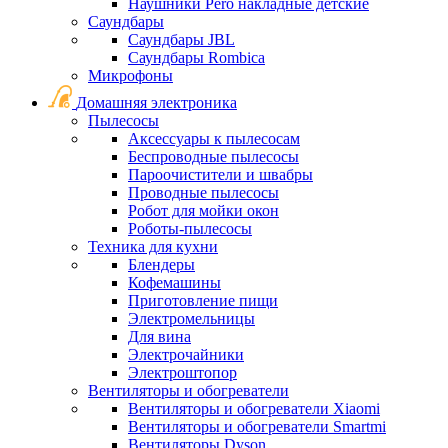
Наушники Pero накладные детские
Саундбары
Саундбары JBL
Саундбары Rombica
Микрофоны
Домашняя электроника
Пылесосы
Аксессуары к пылесосам
Беспроводные пылесосы
Пароочистители и швабры
Проводные пылесосы
Робот для мойки окон
Роботы-пылесосы
Техника для кухни
Блендеры
Кофемашины
Приготовление пищи
Электромельницы
Для вина
Электрочайники
Электроштопор
Вентиляторы и обогреватели
Вентиляторы и обогреватели Xiaomi
Вентиляторы и обогреватели Smartmi
Вентиляторы Dyson