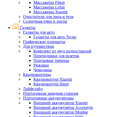
Массажеры Fittop
Массажеры Lefan
Массажеры Xiaomi
Очистители для лица и тела
Солнечная очки и зонты
Гаджеты
Гаджеты для авто
Гаджеты для авто Tecno
Графические планшеты
Для путешествия
Комплект из двух радиостанций
Переходники для розеток
Поисковые трекеры
Рюкзаки
Чемоданы
Квадрокоптеры
Квадрокоптер Xiaomi
Квадрокоптер Hiper
Лайфстайл
Портативная зарядная станция
Портативные аккумуляторы
Внешний аккумулятор Xiaomi
Внешний аккумулятор Accesstyle
Внешний аккумулятор Mophie
Внешний аккумулятор Wifit