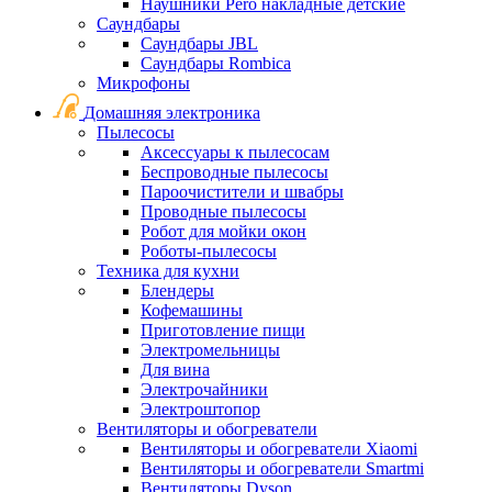
Наушники Pero накладные детские
Саундбары
Саундбары JBL
Саундбары Rombica
Микрофоны
Домашняя электроника
Пылесосы
Аксессуары к пылесосам
Беспроводные пылесосы
Пароочистители и швабры
Проводные пылесосы
Робот для мойки окон
Роботы-пылесосы
Техника для кухни
Блендеры
Кофемашины
Приготовление пищи
Электромельницы
Для вина
Электрочайники
Электроштопор
Вентиляторы и обогреватели
Вентиляторы и обогреватели Xiaomi
Вентиляторы и обогреватели Smartmi
Вентиляторы Dyson