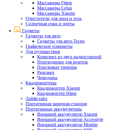
Массажеры Fittop
Массажеры Lefan
Массажеры Xiaomi
Очистители для лица и тела
Солнечная очки и зонты
Гаджеты
Гаджеты для авто
Гаджеты для авто Tecno
Графические планшеты
Для путешествия
Комплект из двух радиостанций
Переходники для розеток
Поисковые трекеры
Рюкзаки
Чемоданы
Квадрокоптеры
Квадрокоптер Xiaomi
Квадрокоптер Hiper
Лайфстайл
Портативная зарядная станция
Портативные аккумуляторы
Внешний аккумулятор Xiaomi
Внешний аккумулятор Accesstyle
Внешний аккумулятор Mophie
Внешний аккумулятор Wifit