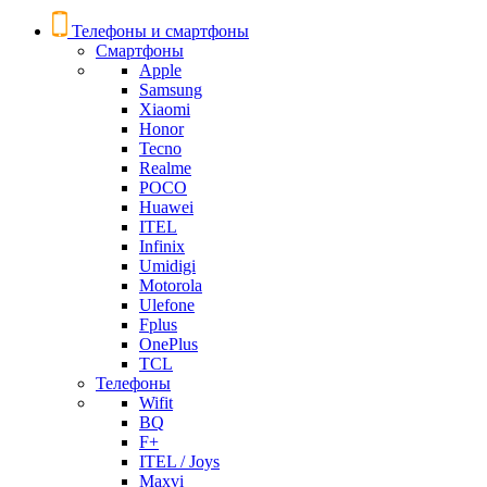
Телефоны и смартфоны
Смартфоны
Apple
Samsung
Xiaomi
Honor
Tecno
Realme
POCO
Huawei
ITEL
Infinix
Umidigi
Motorola
Ulefone
Fplus
OnePlus
TCL
Телефоны
Wifit
BQ
F+
ITEL / Joys
Maxvi