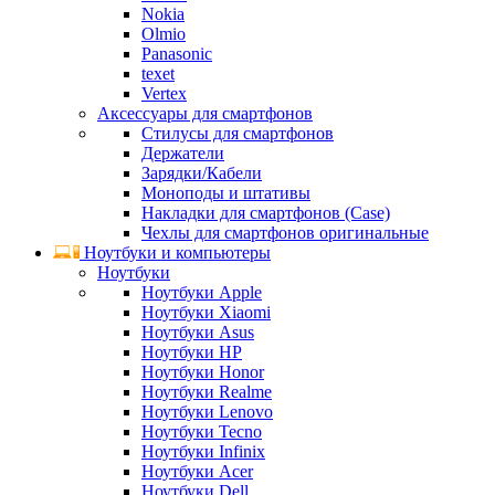
Nokia
Olmio
Panasonic
texet
Vertex
Аксессуары для смартфонов
Стилусы для смартфонов
Держатели
Зарядки/Кабели
Моноподы и штативы
Накладки для смартфонов (Case)
Чехлы для смартфонов оригинальные
Ноутбуки и компьютеры
Ноутбуки
Ноутбуки Apple
Ноутбуки Xiaomi
Ноутбуки Asus
Ноутбуки HP
Ноутбуки Honor
Ноутбуки Realme
Ноутбуки Lenovo
Ноутбуки Tecno
Ноутбуки Infinix
Ноутбуки Acer
Ноутбуки Dell