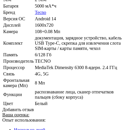
Батарея
5000 мА*ч
Бренд
Tecno
Версия ОС
Android 14
Дисплей
1600x720
Камера
108+0.08 Мп
документация, зарядное устройство, кабель
Комплект
USB Type-C, скрепка для извлечения слота
SIM-карты / карты памяти, чехол
Память
6/128 Гб
Производитель
TECNO
Процессор
MediaTek Dimensity 6300 8-ядерн. 2.4 ГГц
Связь
4G, 5G
Фронтальная
8 Мп
камера (Мп)
распознавание лица, сканер отпечатков
Функции
пальцев (сбоку корпуса)
Цвет
Белый
Добавить отзыв
Ваша оценка:
Опыт использования:
Несколько дней