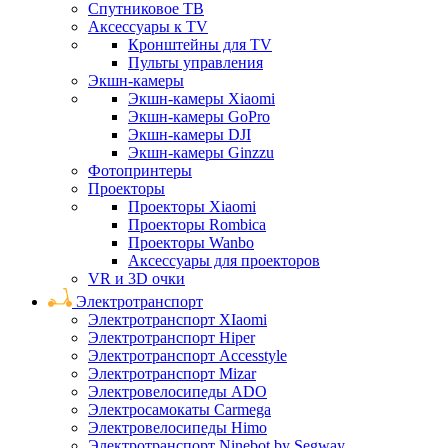
Спутниковое ТВ
Аксессуары к TV
Кронштейны для TV
Пульты управления
Экшн-камеры
Экшн-камеры Xiaomi
Экшн-камеры GoPro
Экшн-камеры DJI
Экшн-камеры Ginzzu
Фотопринтеры
Проекторы
Проекторы Xiaomi
Проекторы Rombica
Проекторы Wanbo
Аксессуары для проекторов
VR и 3D очки
Электротранспорт
Электротранспорт XIaomi
Электротранспорт Hiper
Электротранспорт Accesstyle
Электротранспорт Mizar
Электровелосипеды ADO
Электросамокаты Carmega
Электровелосипеды Himo
Электротранспорт Ninebot by Segway