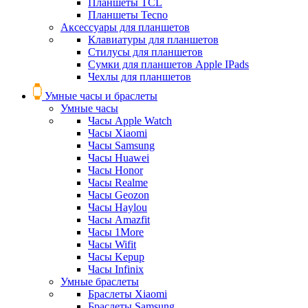
Планшеты TCL
Планшеты Tecno
Аксессуары для планшетов
Клавиатуры для планшетов
Стилусы для планшетов
Сумки для планшетов Apple IPads
Чехлы для планшетов
Умные часы и браслеты
Умные часы
Часы Apple Watch
Часы Xiaomi
Часы Samsung
Часы Huawei
Часы Honor
Часы Realme
Часы Geozon
Часы Haylou
Часы Amazfit
Часы 1More
Часы Wifit
Часы Kepup
Часы Infinix
Умные браслеты
Браслеты Xiaomi
Браслеты Samsung