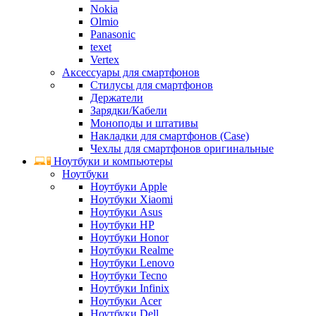
Nokia
Olmio
Panasonic
texet
Vertex
Аксессуары для смартфонов
Стилусы для смартфонов
Держатели
Зарядки/Кабели
Моноподы и штативы
Накладки для смартфонов (Case)
Чехлы для смартфонов оригинальные
Ноутбуки и компьютеры
Ноутбуки
Ноутбуки Apple
Ноутбуки Xiaomi
Ноутбуки Asus
Ноутбуки HP
Ноутбуки Honor
Ноутбуки Realme
Ноутбуки Lenovo
Ноутбуки Tecno
Ноутбуки Infinix
Ноутбуки Acer
Ноутбуки Dell