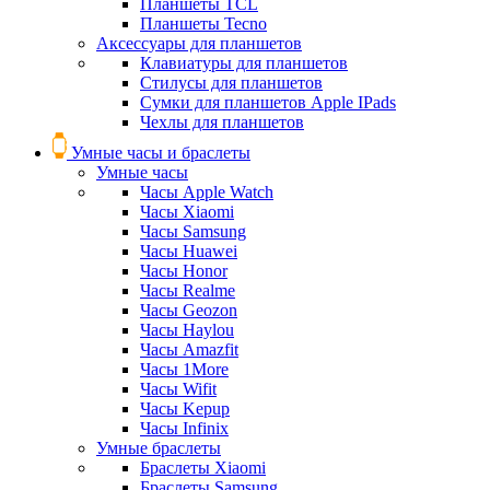
Планшеты TCL
Планшеты Tecno
Аксессуары для планшетов
Клавиатуры для планшетов
Стилусы для планшетов
Сумки для планшетов Apple IPads
Чехлы для планшетов
Умные часы и браслеты
Умные часы
Часы Apple Watch
Часы Xiaomi
Часы Samsung
Часы Huawei
Часы Honor
Часы Realme
Часы Geozon
Часы Haylou
Часы Amazfit
Часы 1More
Часы Wifit
Часы Kepup
Часы Infinix
Умные браслеты
Браслеты Xiaomi
Браслеты Samsung