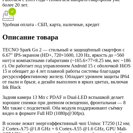
более 20 лет.
Удобная оплата - СБП, карта, наличные, кредит
Описание товара
TECNO Spark Go 2 — стильный и защищённый смартфон с
6.67″ IPS-экраном (HD+, 720×1600, 120 Hz, яркость до ~560
нит) и компактными габаритами (~165.6×77×8.25 мм, вес ~186
г). Он работает под управлением Android 15 с оболочкой HiOS
15 и обещает до 4 лет плавной работы системы благодаря
ресурсоэффективному железу. Обладает уровнем защиты IP64
от пыли и брызг, а дизайн выполнен в ярких цветах, включая
Ink Black
Задняя камера 13 Мп с PDAF и Dual-LED вспышкой делает
хорошие снимки при дневном освещении, фронтальная — 8
Мп также с подсветкой. Оба модуля поддерживают съёмку
видео в формате Full HD (1080p@30fps).
В основе лежит энергоэффективный чип Unisoc T7250 (12 нм;
2 Cortex-A75 @1.8 GHz + 6 Cortex-A55 @1.6 GHz, GPU Mali-