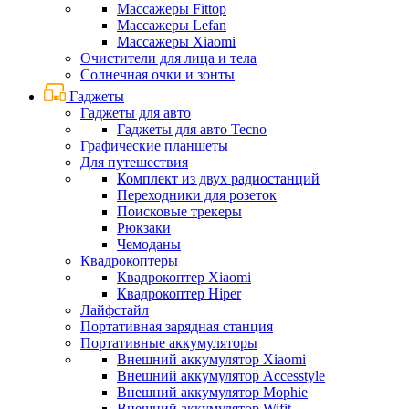
Массажеры Fittop
Массажеры Lefan
Массажеры Xiaomi
Очистители для лица и тела
Солнечная очки и зонты
Гаджеты
Гаджеты для авто
Гаджеты для авто Tecno
Графические планшеты
Для путешествия
Комплект из двух радиостанций
Переходники для розеток
Поисковые трекеры
Рюкзаки
Чемоданы
Квадрокоптеры
Квадрокоптер Xiaomi
Квадрокоптер Hiper
Лайфстайл
Портативная зарядная станция
Портативные аккумуляторы
Внешний аккумулятор Xiaomi
Внешний аккумулятор Accesstyle
Внешний аккумулятор Mophie
Внешний аккумулятор Wifit