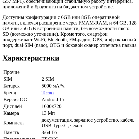
G57 MP1), обеспечивающий стабильную работу интерфейса,
приложений и браузинга на бюджетном устройстве.
Доступны конфигурации с 6GB или 8GB оперативной
памяти, включая расширение через FMAM-RAM, и 64 GB, 128
GB или 256 GB встроенной памяти, без возможности micro-
SD (возможно уточнение). Кроме того, смартфон
поддерживает Wi-Fi, Bluetooth, FM-радио, GPS, инфракрасный
порт, dual-SIM (nano), OTG и боковой сканер отпечатка пальца
Характеристики
Прочие
SIM
2 SIM
Батарея
5000 мА*ч
Бренд
Tecno
Версия ОС
Android 15
Дисплей
1600x720
Камера
13 Мп
документация, зарядное устройство, кабель
Комплект
USB Type-C, чехол
Память
3/64 Гб