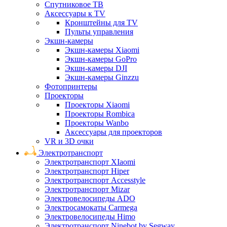
Спутниковое ТВ
Аксессуары к TV
Кронштейны для TV
Пульты управления
Экшн-камеры
Экшн-камеры Xiaomi
Экшн-камеры GoPro
Экшн-камеры DJI
Экшн-камеры Ginzzu
Фотопринтеры
Проекторы
Проекторы Xiaomi
Проекторы Rombica
Проекторы Wanbo
Аксессуары для проекторов
VR и 3D очки
Электротранспорт
Электротранспорт XIaomi
Электротранспорт Hiper
Электротранспорт Accesstyle
Электротранспорт Mizar
Электровелосипеды ADO
Электросамокаты Carmega
Электровелосипеды Himo
Электротранспорт Ninebot by Segway