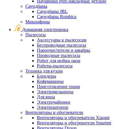
Наушники Pero накладные детские
Саундбары
Саундбары JBL
Саундбары Rombica
Микрофоны
Домашняя электроника
Пылесосы
Аксессуары к пылесосам
Беспроводные пылесосы
Пароочистители и швабры
Проводные пылесосы
Робот для мойки окон
Роботы-пылесосы
Техника для кухни
Блендеры
Кофемашины
Приготовление пищи
Электромельницы
Для вина
Электрочайники
Электроштопор
Вентиляторы и обогреватели
Вентиляторы и обогреватели Xiaomi
Вентиляторы и обогреватели Smartmi
Вентиляторы Dyson