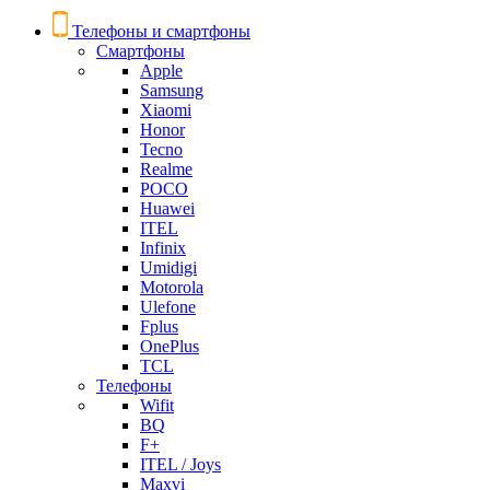
Телефоны и смартфоны
Смартфоны
Apple
Samsung
Xiaomi
Honor
Tecno
Realme
POCO
Huawei
ITEL
Infinix
Umidigi
Motorola
Ulefone
Fplus
OnePlus
TCL
Телефоны
Wifit
BQ
F+
ITEL / Joys
Maxvi