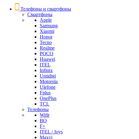
Телефоны и смартфоны
Смартфоны
Apple
Samsung
Xiaomi
Honor
Tecno
Realme
POCO
Huawei
ITEL
Infinix
Umidigi
Motorola
Ulefone
Fplus
OnePlus
TCL
Телефоны
Wifit
BQ
F+
ITEL / Joys
Maxvi