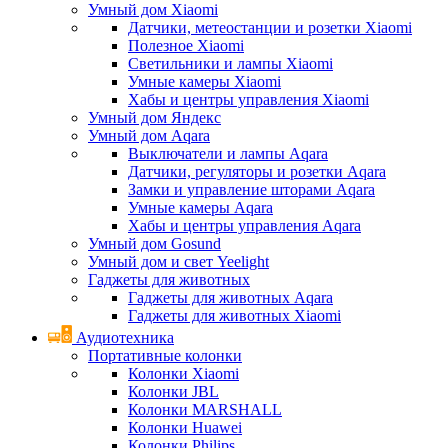
Умный дом Xiaomi
Датчики, метеостанции и розетки Xiaomi
Полезное Xiaomi
Светильники и лампы Xiaomi
Умные камеры Xiaomi
Хабы и центры управления Xiaomi
Умный дом Яндекс
Умный дом Aqara
Выключатели и лампы Aqara
Датчики, регуляторы и розетки Aqara
Замки и управление шторами Aqara
Умные камеры Aqara
Хабы и центры управления Aqara
Умный дом Gosund
Умный дом и свет Yeelight
Гаджеты для животных
Гаджеты для животных Aqara
Гаджеты для животных Xiaomi
Аудиотехника
Портативные колонки
Колонки Xiaomi
Колонки JBL
Колонки MARSHALL
Колонки Huawei
Колонки Philips