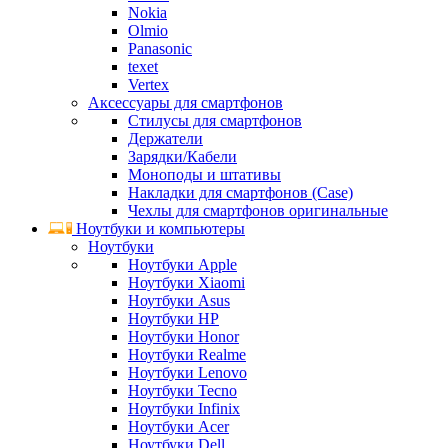
Nokia
Olmio
Panasonic
texet
Vertex
Аксессуары для смартфонов
Стилусы для смартфонов
Держатели
Зарядки/Кабели
Моноподы и штативы
Накладки для смартфонов (Case)
Чехлы для смартфонов оригинальные
Ноутбуки и компьютеры
Ноутбуки
Ноутбуки Apple
Ноутбуки Xiaomi
Ноутбуки Asus
Ноутбуки HP
Ноутбуки Honor
Ноутбуки Realme
Ноутбуки Lenovo
Ноутбуки Tecno
Ноутбуки Infinix
Ноутбуки Acer
Ноутбуки Dell