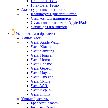
Планшеты TCL
Планшеты Tecno
Аксессуары для планшетов
Клавиатуры для планшетов
Стилусы для планшетов
Сумки для планшетов Apple IPads
Чехлы для планшетов
Умные часы и браслеты
Умные часы
Часы Apple Watch
Часы Xiaomi
Часы Samsung
Часы Huawei
Часы Honor
Часы Realme
Часы Geozon
Часы Haylou
Часы Amazfit
Часы 1More
Часы Wifit
Часы Kepup
Часы Infinix
Умные браслеты
Браслеты Xiaomi
Браслеты Samsung