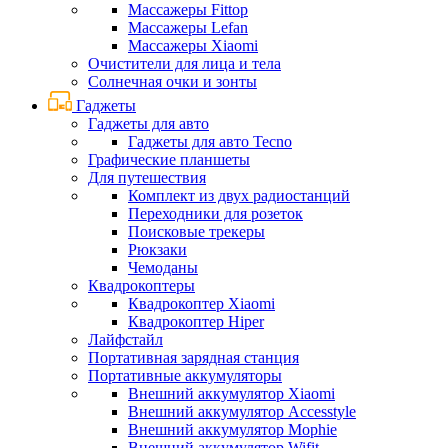
Массажеры Fittop
Массажеры Lefan
Массажеры Xiaomi
Очистители для лица и тела
Солнечная очки и зонты
Гаджеты
Гаджеты для авто
Гаджеты для авто Tecno
Графические планшеты
Для путешествия
Комплект из двух радиостанций
Переходники для розеток
Поисковые трекеры
Рюкзаки
Чемоданы
Квадрокоптеры
Квадрокоптер Xiaomi
Квадрокоптер Hiper
Лайфстайл
Портативная зарядная станция
Портативные аккумуляторы
Внешний аккумулятор Xiaomi
Внешний аккумулятор Accesstyle
Внешний аккумулятор Mophie
Внешний аккумулятор Wifit