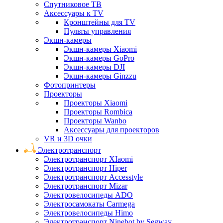
Спутниковое ТВ
Аксессуары к TV
Кронштейны для TV
Пульты управления
Экшн-камеры
Экшн-камеры Xiaomi
Экшн-камеры GoPro
Экшн-камеры DJI
Экшн-камеры Ginzzu
Фотопринтеры
Проекторы
Проекторы Xiaomi
Проекторы Rombica
Проекторы Wanbo
Аксессуары для проекторов
VR и 3D очки
Электротранспорт
Электротранспорт XIaomi
Электротранспорт Hiper
Электротранспорт Accesstyle
Электротранспорт Mizar
Электровелосипеды ADO
Электросамокаты Carmega
Электровелосипеды Himo
Электротранспорт Ninebot by Segway