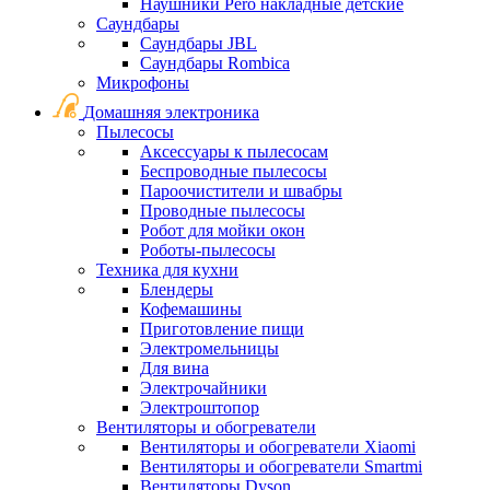
Наушники Pero накладные детские
Саундбары
Саундбары JBL
Саундбары Rombica
Микрофоны
Домашняя электроника
Пылесосы
Аксессуары к пылесосам
Беспроводные пылесосы
Пароочистители и швабры
Проводные пылесосы
Робот для мойки окон
Роботы-пылесосы
Техника для кухни
Блендеры
Кофемашины
Приготовление пищи
Электромельницы
Для вина
Электрочайники
Электроштопор
Вентиляторы и обогреватели
Вентиляторы и обогреватели Xiaomi
Вентиляторы и обогреватели Smartmi
Вентиляторы Dyson