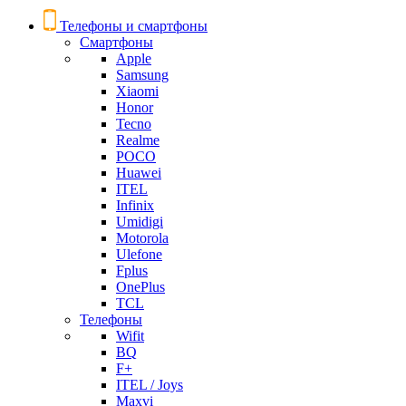
Телефоны и смартфоны
Смартфоны
Apple
Samsung
Xiaomi
Honor
Tecno
Realme
POCO
Huawei
ITEL
Infinix
Umidigi
Motorola
Ulefone
Fplus
OnePlus
TCL
Телефоны
Wifit
BQ
F+
ITEL / Joys
Maxvi