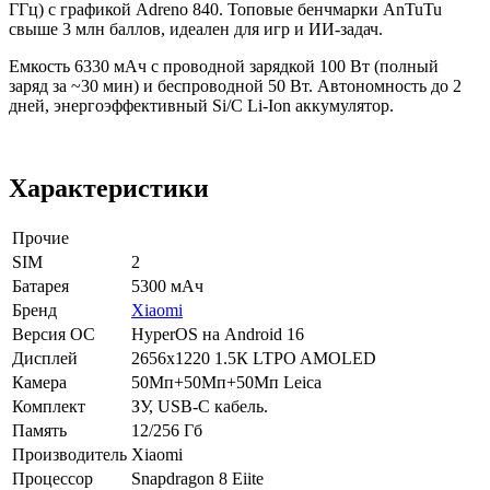
ГГц) с графикой Adreno 840. Топовые бенчмарки AnTuTu
свыше 3 млн баллов, идеален для игр и ИИ-задач.
Емкость 6330 мАч с проводной зарядкой 100 Вт (полный
заряд за ~30 мин) и беспроводной 50 Вт. Автономность до 2
дней, энергоэффективный Si/C Li-Ion аккумулятор.
Характеристики
Прочие
SIM
2
Батарея
5300 мАч
Бренд
Xiaomi
Версия ОС
HyperOS на Android 16
Дисплей
2656x1220 1.5К LTPO AMOLED
Камера
50Мп+50Мп+50Мп Leica
Комплект
ЗУ, USB-C кабель.
Память
12/256 Гб
Производитель
Xiaomi
Процессор
Snapdragon 8 Eiite