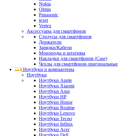
Nokia
Olmio
Panasonic
texet
Vertex
Аксессуары для смартфонов
Стилусы для смартфонов
Держатели
Зарядки/Кабели
Моноподы и штативы
Накладки для смартфонов (Case)
Чехлы для смартфонов оригинальные
Ноутбуки и компьютеры
Ноутбуки
Ноутбуки Apple
Ноутбуки Xiaomi
Ноутбуки Asus
Ноутбуки HP
Ноутбуки Honor
Ноутбуки Realme
Ноутбуки Lenovo
Ноутбуки Tecno
Ноутбуки Infinix
Ноутбуки Acer
Ноутбуки Dell