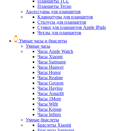
Планшеты TCL
Планшеты Tecno
Аксессуары для планшетов
Клавиатуры для планшетов
Стилусы для планшетов
Сумки для планшетов Apple IPads
Чехлы для планшетов
Умные часы и браслеты
Умные часы
Часы Apple Watch
Часы Xiaomi
Часы Samsung
Часы Huawei
Часы Honor
Часы Realme
Часы Geozon
Часы Haylou
Часы Amazfit
Часы 1More
Часы Wifit
Часы Kepup
Часы Infinix
Умные браслеты
Браслеты Xiaomi
Браслеты Samsung