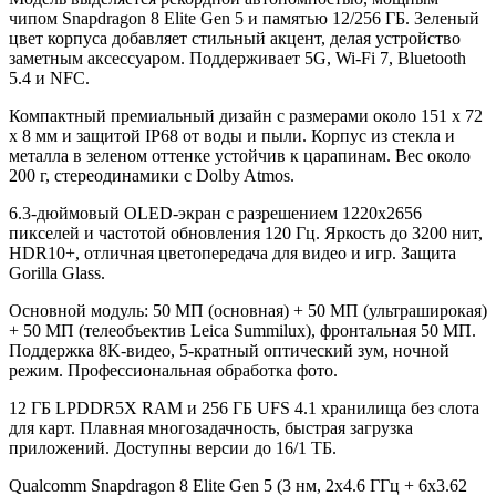
чипом Snapdragon 8 Elite Gen 5 и памятью 12/256 ГБ. Зеленый
цвет корпуса добавляет стильный акцент, делая устройство
заметным аксессуаром. Поддерживает 5G, Wi-Fi 7, Bluetooth
5.4 и NFC.
Компактный премиальный дизайн с размерами около 151 x 72
x 8 мм и защитой IP68 от воды и пыли. Корпус из стекла и
металла в зеленом оттенке устойчив к царапинам. Вес около
200 г, стереодинамики с Dolby Atmos.
6.3-дюймовый OLED-экран с разрешением 1220x2656
пикселей и частотой обновления 120 Гц. Яркость до 3200 нит,
HDR10+, отличная цветопередача для видео и игр. Защита
Gorilla Glass.
Основной модуль: 50 МП (основная) + 50 МП (ультраширокая)
+ 50 МП (телеобъектив Leica Summilux), фронтальная 50 МП.
Поддержка 8K-видео, 5-кратный оптический зум, ночной
режим. Профессиональная обработка фото.
12 ГБ LPDDR5X RAM и 256 ГБ UFS 4.1 хранилища без слота
для карт. Плавная многозадачность, быстрая загрузка
приложений. Доступны версии до 16/1 ТБ.
Qualcomm Snapdragon 8 Elite Gen 5 (3 нм, 2x4.6 ГГц + 6x3.62