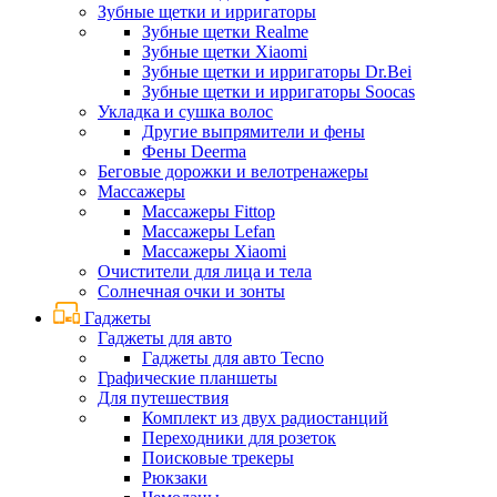
Зубные щетки и ирригаторы
Зубные щетки Realme
Зубные щетки Xiaomi
Зубные щетки и ирригаторы Dr.Bei
Зубные щетки и ирригаторы Soocas
Укладка и сушка волос
Другие выпрямители и фены
Фены Deerma
Беговые дорожки и велотренажеры
Массажеры
Массажеры Fittop
Массажеры Lefan
Массажеры Xiaomi
Очистители для лица и тела
Солнечная очки и зонты
Гаджеты
Гаджеты для авто
Гаджеты для авто Tecno
Графические планшеты
Для путешествия
Комплект из двух радиостанций
Переходники для розеток
Поисковые трекеры
Рюкзаки