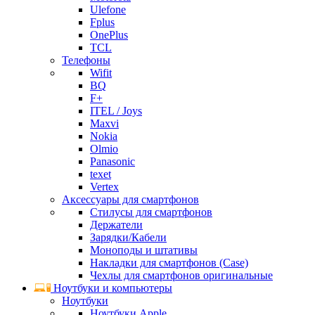
Ulefone
Fplus
OnePlus
TCL
Телефоны
Wifit
BQ
F+
ITEL / Joys
Maxvi
Nokia
Olmio
Panasonic
texet
Vertex
Аксессуары для смартфонов
Стилусы для смартфонов
Держатели
Зарядки/Кабели
Моноподы и штативы
Накладки для смартфонов (Case)
Чехлы для смартфонов оригинальные
Ноутбуки и компьютеры
Ноутбуки
Ноутбуки Apple