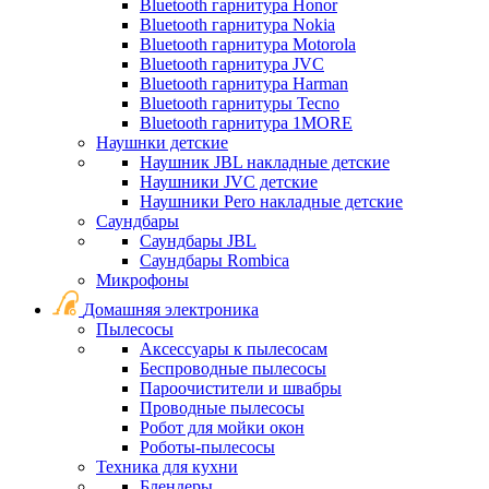
Bluetooth гарнитура Honor
Bluetooth гарнитура Nokia
Bluetooth гарнитура Motorola
Bluetooth гарнитура JVC
Bluetooth гарнитура Harman
Bluetooth гарнитуры Tecno
Bluetooth гарнитура 1MORE
Наушнки детские
Наушник JBL накладные детские
Наушники JVC детские
Наушники Pero накладные детские
Саундбары
Саундбары JBL
Саундбары Rombica
Микрофоны
Домашняя электроника
Пылесосы
Аксессуары к пылесосам
Беспроводные пылесосы
Пароочистители и швабры
Проводные пылесосы
Робот для мойки окон
Роботы-пылесосы
Техника для кухни
Блендеры