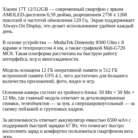
Xiaomi 17T 12/512GB — современный смартфон с ярким
AMOLED-дисплеем 6,59 дюйма, разрешением 2756 x 1268
пикселей и частотой обновления 120 Гц. Экран поддерживает
Always On Display, что делает использование удобнее каждый
день.
В основе устройства — MediaTek Dimensity 8500 Ultra с 8
ядрами и техпроцессом 4 нм, а также графикой Mali-G720
MC8. Такая платформа рассчитана на быструю работу
интерфейса, игр и многозадачности.
Модель оснащена 12 ГБ оперативной памяти и 512 ГБ
встроенной памяти UFS 4.1, чего достаточно для большого
количества приложений, фото, видео и игр.
Основная камера состоит из тройного блока: 50 Мп + 50 Мп +
12 Мп, где главный модуль отвечает за детализированные
снимки, телеобъектив — за зум, а сверхширокоугольный — за
съемку пейзажей и групповых кадров.
За автономность отвечает аккумулятор емкостью 6500 мАч с
поддержкой быстрой зарядки 67 Вт, что помогает быстро
восполнять заряд и комфортно пользоваться смартфоном весь
день.