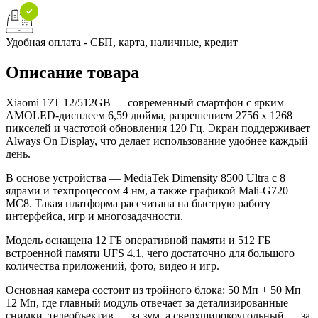
Удобная оплата - СБП, карта, наличные, кредит
Описание товара
Xiaomi 17T 12/512GB — современный смартфон с ярким
AMOLED-дисплеем 6,59 дюйма, разрешением 2756 x 1268
пикселей и частотой обновления 120 Гц. Экран поддерживает
Always On Display, что делает использование удобнее каждый
день.
В основе устройства — MediaTek Dimensity 8500 Ultra с 8
ядрами и техпроцессом 4 нм, а также графикой Mali-G720
MC8. Такая платформа рассчитана на быструю работу
интерфейса, игр и многозадачности.
Модель оснащена 12 ГБ оперативной памяти и 512 ГБ
встроенной памяти UFS 4.1, чего достаточно для большого
количества приложений, фото, видео и игр.
Основная камера состоит из тройного блока: 50 Мп + 50 Мп +
12 Мп, где главный модуль отвечает за детализированные
снимки, телеобъектив — за зум, а сверхширокоугольный — за