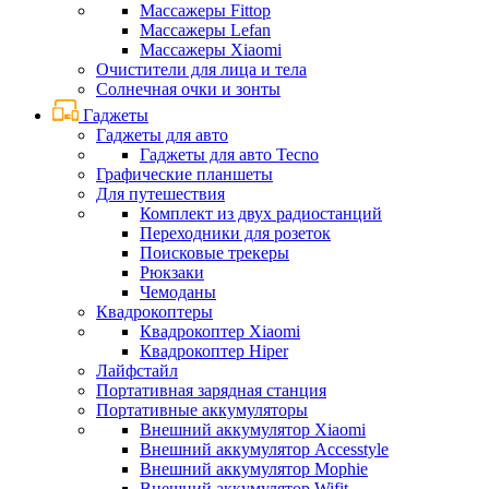
Массажеры Fittop
Массажеры Lefan
Массажеры Xiaomi
Очистители для лица и тела
Солнечная очки и зонты
Гаджеты
Гаджеты для авто
Гаджеты для авто Tecno
Графические планшеты
Для путешествия
Комплект из двух радиостанций
Переходники для розеток
Поисковые трекеры
Рюкзаки
Чемоданы
Квадрокоптеры
Квадрокоптер Xiaomi
Квадрокоптер Hiper
Лайфстайл
Портативная зарядная станция
Портативные аккумуляторы
Внешний аккумулятор Xiaomi
Внешний аккумулятор Accesstyle
Внешний аккумулятор Mophie
Внешний аккумулятор Wifit