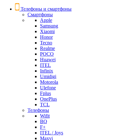
Телефоны и смартфоны
Смартфоны
Apple
Samsung
Xiaomi
Honor
Tecno
Realme
POCO
Huawei
ITEL
Infinix
Umidigi
Motorola
Ulefone
Fplus
OnePlus
TCL
Телефоны
Wifit
BQ
F+
ITEL / Joys
Maxvi