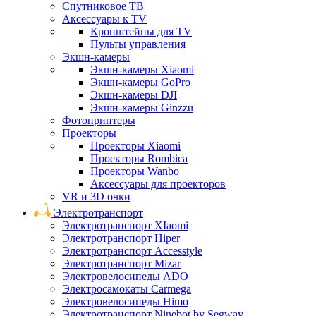
Спутниковое ТВ
Аксессуары к TV
Кронштейны для TV
Пульты управления
Экшн-камеры
Экшн-камеры Xiaomi
Экшн-камеры GoPro
Экшн-камеры DJI
Экшн-камеры Ginzzu
Фотопринтеры
Проекторы
Проекторы Xiaomi
Проекторы Rombica
Проекторы Wanbo
Аксессуары для проекторов
VR и 3D очки
Электротранспорт
Электротранспорт XIaomi
Электротранспорт Hiper
Электротранспорт Accesstyle
Электротранспорт Mizar
Электровелосипеды ADO
Электросамокаты Carmega
Электровелосипеды Himo
Электротранспорт Ninebot by Segway