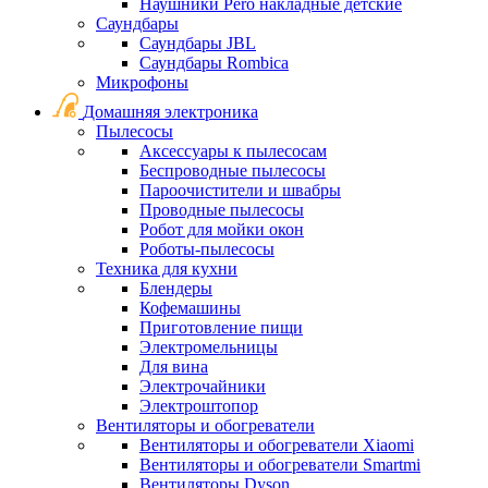
Наушники Pero накладные детские
Саундбары
Саундбары JBL
Саундбары Rombica
Микрофоны
Домашняя электроника
Пылесосы
Аксессуары к пылесосам
Беспроводные пылесосы
Пароочистители и швабры
Проводные пылесосы
Робот для мойки окон
Роботы-пылесосы
Техника для кухни
Блендеры
Кофемашины
Приготовление пищи
Электромельницы
Для вина
Электрочайники
Электроштопор
Вентиляторы и обогреватели
Вентиляторы и обогреватели Xiaomi
Вентиляторы и обогреватели Smartmi
Вентиляторы Dyson