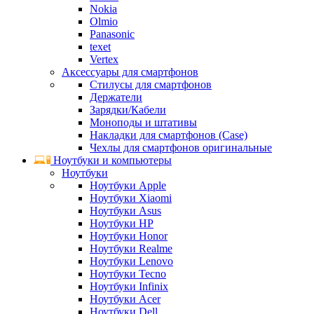
Nokia
Olmio
Panasonic
texet
Vertex
Аксессуары для смартфонов
Стилусы для смартфонов
Держатели
Зарядки/Кабели
Моноподы и штативы
Накладки для смартфонов (Case)
Чехлы для смартфонов оригинальные
Ноутбуки и компьютеры
Ноутбуки
Ноутбуки Apple
Ноутбуки Xiaomi
Ноутбуки Asus
Ноутбуки HP
Ноутбуки Honor
Ноутбуки Realme
Ноутбуки Lenovo
Ноутбуки Tecno
Ноутбуки Infinix
Ноутбуки Acer
Ноутбуки Dell