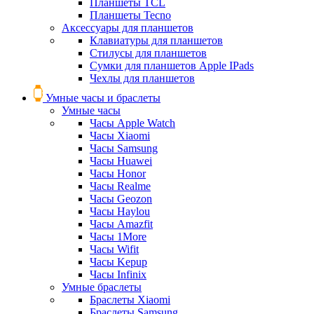
Планшеты TCL
Планшеты Tecno
Аксессуары для планшетов
Клавиатуры для планшетов
Стилусы для планшетов
Сумки для планшетов Apple IPads
Чехлы для планшетов
Умные часы и браслеты
Умные часы
Часы Apple Watch
Часы Xiaomi
Часы Samsung
Часы Huawei
Часы Honor
Часы Realme
Часы Geozon
Часы Haylou
Часы Amazfit
Часы 1More
Часы Wifit
Часы Kepup
Часы Infinix
Умные браслеты
Браслеты Xiaomi
Браслеты Samsung