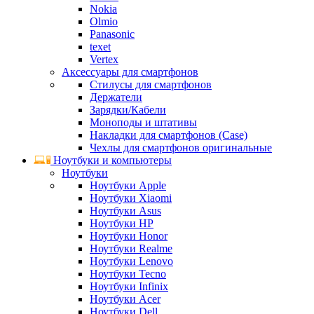
Nokia
Olmio
Panasonic
texet
Vertex
Аксессуары для смартфонов
Стилусы для смартфонов
Держатели
Зарядки/Кабели
Моноподы и штативы
Накладки для смартфонов (Case)
Чехлы для смартфонов оригинальные
Ноутбуки и компьютеры
Ноутбуки
Ноутбуки Apple
Ноутбуки Xiaomi
Ноутбуки Asus
Ноутбуки HP
Ноутбуки Honor
Ноутбуки Realme
Ноутбуки Lenovo
Ноутбуки Tecno
Ноутбуки Infinix
Ноутбуки Acer
Ноутбуки Dell