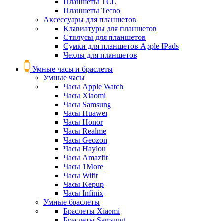
Планшеты TCL
Планшеты Tecno
Аксессуары для планшетов
Клавиатуры для планшетов
Стилусы для планшетов
Сумки для планшетов Apple IPads
Чехлы для планшетов
Умные часы и браслеты
Умные часы
Часы Apple Watch
Часы Xiaomi
Часы Samsung
Часы Huawei
Часы Honor
Часы Realme
Часы Geozon
Часы Haylou
Часы Amazfit
Часы 1More
Часы Wifit
Часы Kepup
Часы Infinix
Умные браслеты
Браслеты Xiaomi
Браслеты Samsung