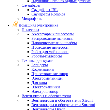
Наушники Pero накладные детские
Саундбары
Саундбары JBL
Саундбары Rombica
Микрофоны
Домашняя электроника
Пылесосы
Аксессуары к пылесосам
Беспроводные пылесосы
Пароочистители и швабры
Проводные пылесосы
Робот для мойки окон
Роботы-пылесосы
Техника для кухни
Блендеры
Кофемашины
Приготовление пищи
Электромельницы
Для вина
Электрочайники
Электроштопор
Вентиляторы и обогреватели
Вентиляторы и обогреватели Xiaomi
Вентиляторы и обогреватели Smartmi
Вентиляторы Dyson