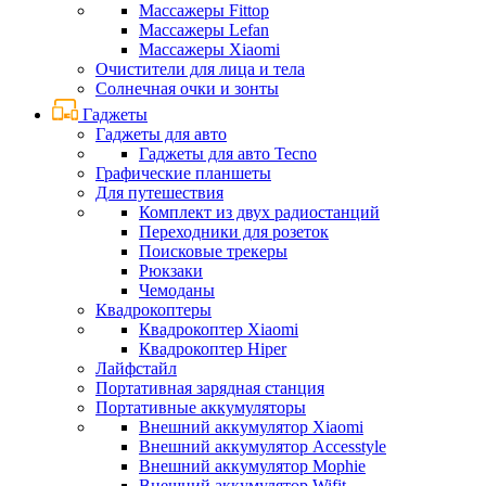
Массажеры Fittop
Массажеры Lefan
Массажеры Xiaomi
Очистители для лица и тела
Солнечная очки и зонты
Гаджеты
Гаджеты для авто
Гаджеты для авто Tecno
Графические планшеты
Для путешествия
Комплект из двух радиостанций
Переходники для розеток
Поисковые трекеры
Рюкзаки
Чемоданы
Квадрокоптеры
Квадрокоптер Xiaomi
Квадрокоптер Hiper
Лайфстайл
Портативная зарядная станция
Портативные аккумуляторы
Внешний аккумулятор Xiaomi
Внешний аккумулятор Accesstyle
Внешний аккумулятор Mophie
Внешний аккумулятор Wifit