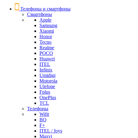
Телефоны и смартфоны
Смартфоны
Apple
Samsung
Xiaomi
Honor
Tecno
Realme
POCO
Huawei
ITEL
Infinix
Umidigi
Motorola
Ulefone
Fplus
OnePlus
TCL
Телефоны
Wifit
BQ
F+
ITEL / Joys
Maxvi