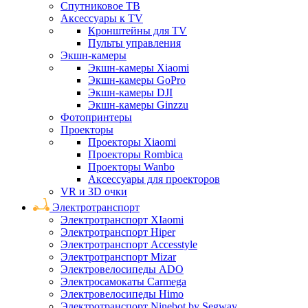
Спутниковое ТВ
Аксессуары к TV
Кронштейны для TV
Пульты управления
Экшн-камеры
Экшн-камеры Xiaomi
Экшн-камеры GoPro
Экшн-камеры DJI
Экшн-камеры Ginzzu
Фотопринтеры
Проекторы
Проекторы Xiaomi
Проекторы Rombica
Проекторы Wanbo
Аксессуары для проекторов
VR и 3D очки
Электротранспорт
Электротранспорт XIaomi
Электротранспорт Hiper
Электротранспорт Accesstyle
Электротранспорт Mizar
Электровелосипеды ADO
Электросамокаты Carmega
Электровелосипеды Himo
Электротранспорт Ninebot by Segway