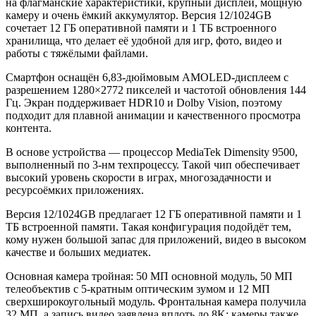
на флагманские характеристики, крупный дисплей, мощную
камеру и очень ёмкий аккумулятор. Версия 12/1024GB
сочетает 12 ГБ оперативной памяти и 1 ТБ встроенного
хранилища, что делает её удобной для игр, фото, видео и
работы с тяжёлыми файлами.
Смартфон оснащён 6,83-дюймовым AMOLED-дисплеем с
разрешением 1280×2772 пикселей и частотой обновления 144
Гц. Экран поддерживает HDR10 и Dolby Vision, поэтому
подходит для плавной анимации и качественного просмотра
контента.
В основе устройства — процессор MediaTek Dimensity 9500,
выполненный по 3-нм техпроцессу. Такой чип обеспечивает
высокий уровень скорости в играх, многозадачности и
ресурсоёмких приложениях.
Версия 12/1024GB предлагает 12 ГБ оперативной памяти и 1
ТБ встроенной памяти. Такая конфигурация подойдёт тем,
кому нужен большой запас для приложений, видео в высоком
качестве и больших медиатек.
Основная камера тройная: 50 МП основной модуль, 50 МП
телеобъектив с 5-кратным оптическим зумом и 12 МП
сверхширокоугольный модуль. Фронтальная камера получила
32 МП, а запись видео заявлена вплоть до 8K; камеры также