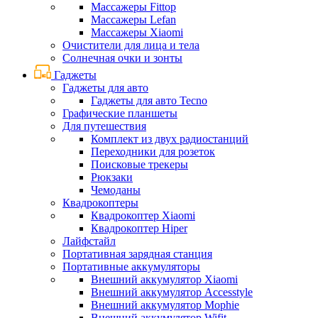
Массажеры Fittop
Массажеры Lefan
Массажеры Xiaomi
Очистители для лица и тела
Солнечная очки и зонты
Гаджеты
Гаджеты для авто
Гаджеты для авто Tecno
Графические планшеты
Для путешествия
Комплект из двух радиостанций
Переходники для розеток
Поисковые трекеры
Рюкзаки
Чемоданы
Квадрокоптеры
Квадрокоптер Xiaomi
Квадрокоптер Hiper
Лайфстайл
Портативная зарядная станция
Портативные аккумуляторы
Внешний аккумулятор Xiaomi
Внешний аккумулятор Accesstyle
Внешний аккумулятор Mophie
Внешний аккумулятор Wifit