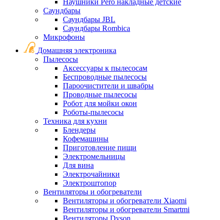
Наушники Pero накладные детские
Саундбары
Саундбары JBL
Саундбары Rombica
Микрофоны
Домашняя электроника
Пылесосы
Аксессуары к пылесосам
Беспроводные пылесосы
Пароочистители и швабры
Проводные пылесосы
Робот для мойки окон
Роботы-пылесосы
Техника для кухни
Блендеры
Кофемашины
Приготовление пищи
Электромельницы
Для вина
Электрочайники
Электроштопор
Вентиляторы и обогреватели
Вентиляторы и обогреватели Xiaomi
Вентиляторы и обогреватели Smartmi
Вентиляторы Dyson