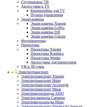
Спутниковое ТВ
Аксессуары к TV
Кронштейны для TV
Пульты управления
Экшн-камеры
Экшн-камеры Xiaomi
Экшн-камеры GoPro
Экшн-камеры DJI
Экшн-камеры Ginzzu
Фотопринтеры
Проекторы
Проекторы Xiaomi
Проекторы Rombica
Проекторы Wanbo
Аксессуары для проекторов
VR и 3D очки
Электротранспорт
Электротранспорт XIaomi
Электротранспорт Hiper
Электротранспорт Accesstyle
Электротранспорт Mizar
Электровелосипеды ADO
Электросамокаты Carmega
Электровелосипеды Himo
Электротранспорт Ninebot by Segway