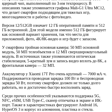
ядерный чип, выполненный по 3-нм техпроцессу. В
описаниях также упоминается графика Mali-G1 Ultra MC12,
что делает смартфон подходящим для тяжелых игр,
многозадачности и работы с фото/видео.
Версия 12/512GB означает 12 ГБ оперативной памяти и 512
ГБ встроенной. Для этой модели именно 512 ГБ фигурирует
как основной вариант хранения, так что места для
приложений, фото, 4K/8K-видео и игр будет с запасом.
У смартфона тройная основная камера: 50 МП основной
модуль, 50 МП телеобъектив и 12 МП сверхширокоугольный
модуль. В источниках также упоминаются оптическая
стабилизация, 5-кратный зум и запись видео вплоть до 8K, а
фронтальная камера — 32 МП.
Аккумулятор у Xiaomi 17T Pro очень крупный — 7000 мА·ч.
Поддерживается проводная зарядка 100 Вт и беспроводная
зарядка 50 Вт, поэтому смартфон должен не только долго
работать, но и достаточно быстро восполнять заряд.
Среди прочих особенностей указываются поддержка 5G,
NFC, eSIM, USB Type-C, сканер отпечатка в экране и ИК-
порт. Также в характеристиках фигурируют Android 16,
HyperOS 3 и корпус из алюминия, пластика и стекла.