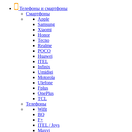
Телефоны и смартфоны
Смартфоны
Apple
Samsung
Xiaomi
Honor
Tecno
Realme
POCO
Huawei
ITEL
Infinix
Umidigi
Motorola
Ulefone
Fplus
OnePlus
TCL
Телефоны
Wifit
BQ
F+
ITEL / Joys
Maxvi