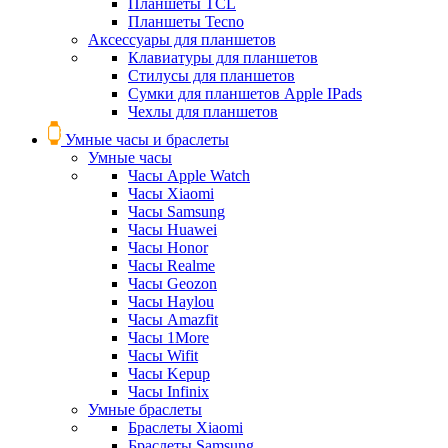
Планшеты TCL
Планшеты Tecno
Аксессуары для планшетов
Клавиатуры для планшетов
Стилусы для планшетов
Сумки для планшетов Apple IPads
Чехлы для планшетов
Умные часы и браслеты
Умные часы
Часы Apple Watch
Часы Xiaomi
Часы Samsung
Часы Huawei
Часы Honor
Часы Realme
Часы Geozon
Часы Haylou
Часы Amazfit
Часы 1More
Часы Wifit
Часы Kepup
Часы Infinix
Умные браслеты
Браслеты Xiaomi
Браслеты Samsung