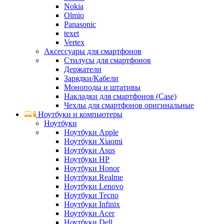
Nokia
Olmio
Panasonic
texet
Vertex
Аксессуары для смартфонов
Стилусы для смартфонов
Держатели
Зарядки/Кабели
Моноподы и штативы
Накладки для смартфонов (Case)
Чехлы для смартфонов оригинальные
Ноутбуки и компьютеры
Ноутбуки
Ноутбуки Apple
Ноутбуки Xiaomi
Ноутбуки Asus
Ноутбуки HP
Ноутбуки Honor
Ноутбуки Realme
Ноутбуки Lenovo
Ноутбуки Tecno
Ноутбуки Infinix
Ноутбуки Acer
Ноутбуки Dell