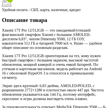
Удобная оплата - СБП, карта, наличные, кредит
Описание товара
Xiaomi 17T Pro 12/512GB — это ожидаемый/утекший
флагманский смартфон Xiaomi с большим AMOLED-
дисплеем 6,83", чипом Dimensity 9500, 12 ГБ ОЗУ,
накопителем 512 ГБ и батареей 7000 мА·ч. Ниже — удобное
общее описание по основным разделам.
Xiaomi 17T Pro 12/512GB ориентирован на тех, кому нужен
быстрый смартфон с большим экраном, высокой частотой
обновления, мощной камерой и очень емкой батареей. По
утечкам и карточкам магазинов, модель работает на Android
16 с оболочкой HyperOS 3 и относится к премиальному
сегменту.
Экран здесь крупный: 6,83 дюйма, AMOLED/POLED, с
разрешением 2772×1280 и плотностью около 447 ppi. Частота
обновления указываeтся как 144 Гц, поэтому интерфейс,
скроллинг и игры должны выглядеть очень плавно.
За производительность отвечает MediaTek Dimensity 9500 — 8-