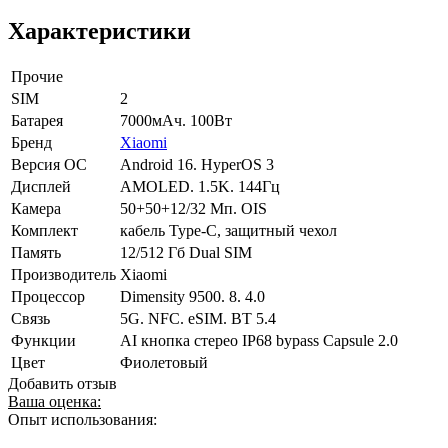
Характеристики
Прочие
SIM
2
Батарея
7000мАч. 100Вт
Бренд
Xiaomi
Версия ОС
Android 16. HyperOS 3
Дисплей
AMOLED. 1.5K. 144Гц
Камера
50+50+12/32 Мп. OIS
Комплект
кабель Type-C, защитный чехол
Память
12/512 Гб Dual SIM
Производитель
Xiaomi
Процессор
Dimensity 9500. 8. 4.0
Связь
5G. NFC. eSIM. BT 5.4
Функции
AI кнопка стерео IP68 bypass Capsule 2.0
Цвет
Фиолетовый
Добавить отзыв
Ваша оценка:
Опыт использования: