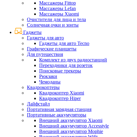
Массажеры Fittop
Массажеры Lefan
Массажеры Xiaomi
Очистители для лица и тела
Солнечная очки и зонты
Гаджеты
Гаджеты для авто
Гаджеты для авто Tecno
Графические планшеты
Для путешествия
Комплект из двух радиостанций
Переходники для розеток
Поисковые трекеры
Рюкзаки
Чемоданы
Квадрокоптеры
Квадрокоптер Xiaomi
Квадрокоптер Hiper
Лайфстайл
Портативная зарядная станция
Портативные аккумуляторы
Внешний аккумулятор Xiaomi
Внешний аккумулятор Accesstyle
Внешний аккумулятор Mophie
Внешний аккумулятор Wifit