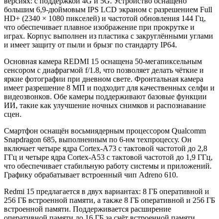
версиях: с поддержкой 4G и 5G. Устройство оснащено
большим 6,9-дюймовым IPS LCD экраном с разрешением Full
HD+ (2340 × 1080 пикселей) и частотой обновления 144 Гц,
что обеспечивает плавное изображение при прокрутке и
играх. Корпус выполнен из пластика с закруглёнными углами
и имеет защиту от пыли и брызг по стандарту IP64.
Основная камера REDMI 15 оснащена 50-мегапиксельным
сенсором с диафрагмой f/1.8, что позволяет делать чёткие и
яркие фотографии при дневном свете. Фронтальная камера
имеет разрешение 8 МП и подходит для качественных селфи и
видеозвонков. Обе камеры поддерживают базовые функции
ИИ, такие как улучшение ночных снимков и распознавание
сцен.
Смартфон оснащён восьмиядерным процессором Qualcomm
Snapdragon 685, выполненным по 6-нм техпроцессу. Он
включает четыре ядра Cortex-A73 с тактовой частотой до 2,8
ГГц и четыре ядра Cortex-A53 с тактовой частотой до 1,9 ГГц,
что обеспечивает стабильную работу системы и приложений.
Графику обрабатывает встроенный чип Adreno 610.
Redmi 15 предлагается в двух вариантах: 8 ГБ оперативной и
256 ГБ встроенной памяти, а также 8 ГБ оперативной и 256 ГБ
встроенной памяти. Поддерживается расширение
оперативной памяти до 16 ГБ за счёт встроенной памяти.