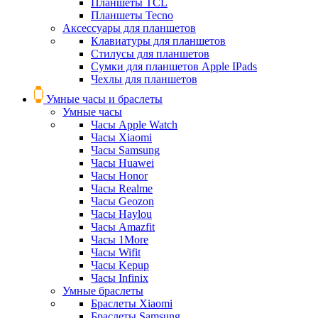
Планшеты TCL
Планшеты Tecno
Аксессуары для планшетов
Клавиатуры для планшетов
Стилусы для планшетов
Сумки для планшетов Apple IPads
Чехлы для планшетов
Умные часы и браслеты
Умные часы
Часы Apple Watch
Часы Xiaomi
Часы Samsung
Часы Huawei
Часы Honor
Часы Realme
Часы Geozon
Часы Haylou
Часы Amazfit
Часы 1More
Часы Wifit
Часы Kepup
Часы Infinix
Умные браслеты
Браслеты Xiaomi
Браслеты Samsung