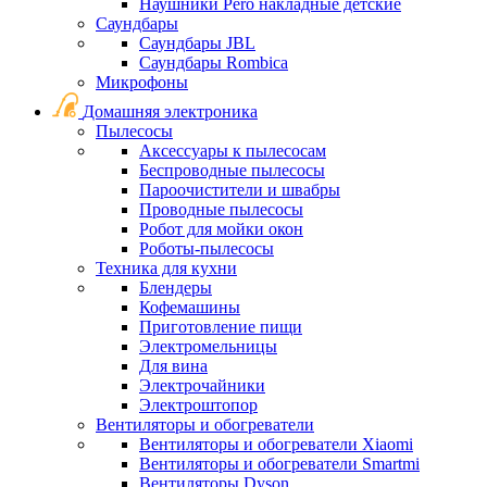
Наушники Pero накладные детские
Саундбары
Саундбары JBL
Саундбары Rombica
Микрофоны
Домашняя электроника
Пылесосы
Аксессуары к пылесосам
Беспроводные пылесосы
Пароочистители и швабры
Проводные пылесосы
Робот для мойки окон
Роботы-пылесосы
Техника для кухни
Блендеры
Кофемашины
Приготовление пищи
Электромельницы
Для вина
Электрочайники
Электроштопор
Вентиляторы и обогреватели
Вентиляторы и обогреватели Xiaomi
Вентиляторы и обогреватели Smartmi
Вентиляторы Dyson