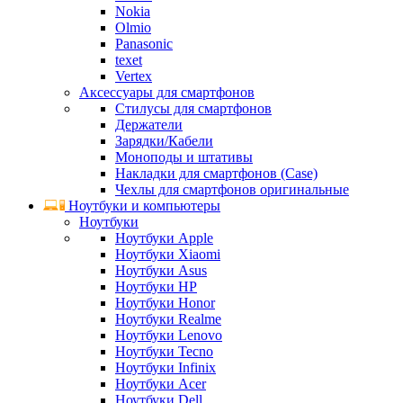
Nokia
Olmio
Panasonic
texet
Vertex
Аксессуары для смартфонов
Стилусы для смартфонов
Держатели
Зарядки/Кабели
Моноподы и штативы
Накладки для смартфонов (Case)
Чехлы для смартфонов оригинальные
Ноутбуки и компьютеры
Ноутбуки
Ноутбуки Apple
Ноутбуки Xiaomi
Ноутбуки Asus
Ноутбуки HP
Ноутбуки Honor
Ноутбуки Realme
Ноутбуки Lenovo
Ноутбуки Tecno
Ноутбуки Infinix
Ноутбуки Acer
Ноутбуки Dell