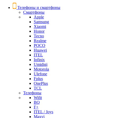
Телефоны и смартфоны
Смартфоны
Apple
Samsung
Xiaomi
Honor
Tecno
Realme
POCO
Huawei
ITEL
Infinix
Umidigi
Motorola
Ulefone
Fplus
OnePlus
TCL
Телефоны
Wifit
BQ
F+
ITEL / Joys
Maxvi