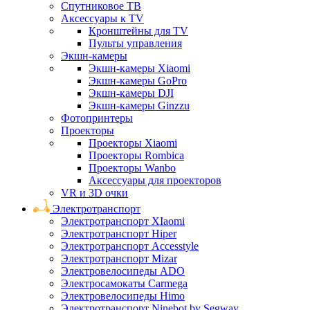
Спутниковое ТВ
Аксессуары к TV
Кронштейны для TV
Пульты управления
Экшн-камеры
Экшн-камеры Xiaomi
Экшн-камеры GoPro
Экшн-камеры DJI
Экшн-камеры Ginzzu
Фотопринтеры
Проекторы
Проекторы Xiaomi
Проекторы Rombica
Проекторы Wanbo
Аксессуары для проекторов
VR и 3D очки
Электротранспорт
Электротранспорт XIaomi
Электротранспорт Hiper
Электротранспорт Accesstyle
Электротранспорт Mizar
Электровелосипеды ADO
Электросамокаты Carmega
Электровелосипеды Himo
Электротранспорт Ninebot by Segway