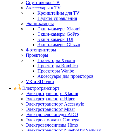
Спутниковое ТВ
Аксессуары к TV
Кронштейны для TV
Пульты управления
Экшн-камеры
Экшн-камеры Xiaomi
Экшн-камеры GoPro
Экшн-камеры DJI
Экшн-камеры Ginzzu
Фотопринтеры
Проекторы
Проекторы Xiaomi
Проекторы Rombica
Проекторы Wanbo
Аксессуары для проекторов
VR и 3D очки
Электротранспорт
Электротранспорт XIaomi
Электротранспорт Hiper
Электротранспорт Accesstyle
Электротранспорт Mizar
Электровелосипеды ADO
Электросамокаты Carmega
Электровелосипеды Himo
Электротранспорт Ninebot by Segway