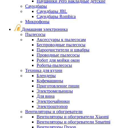
Наушники Pero накладные детские
Саундбары
Саундбары JBL
Саундбары Rombica
Микрофоны
Домашняя электроника
Пылесосы
Аксессуары к пылесосам
Беспроводные пылесосы
Пароочистители и швабры
Проводные пылесосы
Робот для мойки окон
Роботы-пылесосы
Техника для кухни
Блендеры
Кофемашины
Приготовление пищи
Электромельницы
Для вина
Электрочайники
Электроштопор
Вентиляторы и обогреватели
Вентиляторы и обогреватели Xiaomi
Вентиляторы и обогреватели Smartmi
Вентиляторы Dyson