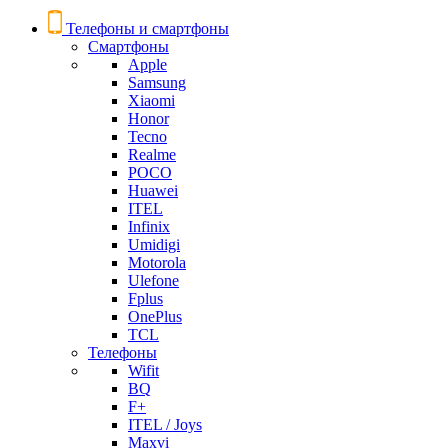
Телефоны и смартфоны
Смартфоны
Apple
Samsung
Xiaomi
Honor
Tecno
Realme
POCO
Huawei
ITEL
Infinix
Umidigi
Motorola
Ulefone
Fplus
OnePlus
TCL
Телефоны
Wifit
BQ
F+
ITEL / Joys
Maxvi