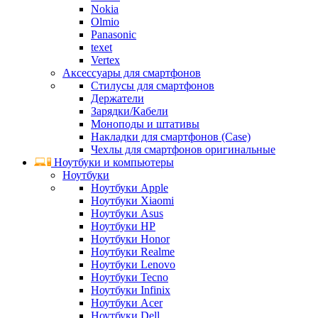
Nokia
Olmio
Panasonic
texet
Vertex
Аксессуары для смартфонов
Стилусы для смартфонов
Держатели
Зарядки/Кабели
Моноподы и штативы
Накладки для смартфонов (Case)
Чехлы для смартфонов оригинальные
Ноутбуки и компьютеры
Ноутбуки
Ноутбуки Apple
Ноутбуки Xiaomi
Ноутбуки Asus
Ноутбуки HP
Ноутбуки Honor
Ноутбуки Realme
Ноутбуки Lenovo
Ноутбуки Tecno
Ноутбуки Infinix
Ноутбуки Acer
Ноутбуки Dell