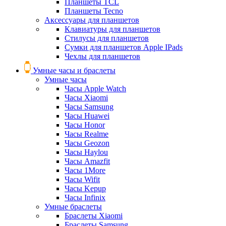
Планшеты TCL
Планшеты Tecno
Аксессуары для планшетов
Клавиатуры для планшетов
Стилусы для планшетов
Сумки для планшетов Apple IPads
Чехлы для планшетов
Умные часы и браслеты
Умные часы
Часы Apple Watch
Часы Xiaomi
Часы Samsung
Часы Huawei
Часы Honor
Часы Realme
Часы Geozon
Часы Haylou
Часы Amazfit
Часы 1More
Часы Wifit
Часы Kepup
Часы Infinix
Умные браслеты
Браслеты Xiaomi
Браслеты Samsung