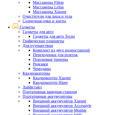
Массажеры Fittop
Массажеры Lefan
Массажеры Xiaomi
Очистители для лица и тела
Солнечная очки и зонты
Гаджеты
Гаджеты для авто
Гаджеты для авто Tecno
Графические планшеты
Для путешествия
Комплект из двух радиостанций
Переходники для розеток
Поисковые трекеры
Рюкзаки
Чемоданы
Квадрокоптеры
Квадрокоптер Xiaomi
Квадрокоптер Hiper
Лайфстайл
Портативная зарядная станция
Портативные аккумуляторы
Внешний аккумулятор Xiaomi
Внешний аккумулятор Accesstyle
Внешний аккумулятор Mophie
Внешний аккумулятор Wifit