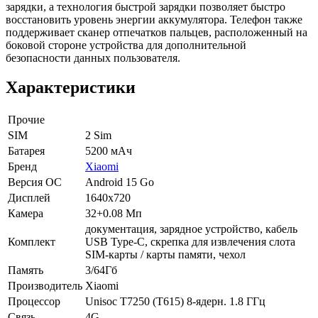
зарядки, а технология быстрой зарядки позволяет быстро
восстановить уровень энергии аккумулятора. Телефон также
поддерживает сканер отпечатков пальцев, расположенный на
боковой стороне устройства для дополнительной
безопасности данных пользователя.
Характеристики
Прочие
SIM
2 Sim
Батарея
5200 мAч
Бренд
Xiaomi
Версия ОС
Android 15 Go
Дисплей
1640x720
Камера
32+0.08 Мп
документация, зарядное устройство, кабель
Комплект
USB Type-C, скрепка для извлечения слота
SIM-карты / карты памяти, чехол
Память
3/64Гб
Производитель
Xiaomi
Процессор
Unisoc T7250 (T615) 8-ядерн. 1.8 ГГц
Связь
4G