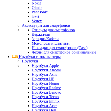
Nokia
Olmio
Panasonic
texet
Vertex
Аксессуары для смартфонов
Стилусы для смартфонов
Держатели
Зарядки/Кабели
Моноподы и штативы
Накладки для смартфонов (Case)
Чехлы для смартфонов оригинальные
Ноутбуки и компьютеры
Ноутбуки
Ноутбуки Apple
Ноутбуки Xiaomi
Ноутбуки Asus
Ноутбуки HP
Ноутбуки Honor
Ноутбуки Realme
Ноутбуки Lenovo
Ноутбуки Tecno
Ноутбуки Infinix
Ноутбуки Acer
Ноутбуки Dell