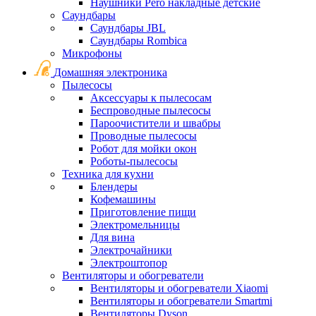
Наушники Pero накладные детские
Саундбары
Саундбары JBL
Саундбары Rombica
Микрофоны
Домашняя электроника
Пылесосы
Аксессуары к пылесосам
Беспроводные пылесосы
Пароочистители и швабры
Проводные пылесосы
Робот для мойки окон
Роботы-пылесосы
Техника для кухни
Блендеры
Кофемашины
Приготовление пищи
Электромельницы
Для вина
Электрочайники
Электроштопор
Вентиляторы и обогреватели
Вентиляторы и обогреватели Xiaomi
Вентиляторы и обогреватели Smartmi
Вентиляторы Dyson