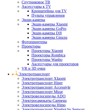
Спутниковое ТВ
Аксессуары к TV
Кронштейны для TV
Пульты управления
Экшн-камеры
Экшн-камеры Xiaomi
Экшн-камеры GoPro
Экшн-камеры DJI
Экшн-камеры Ginzzu
Фотопринтеры
Проекторы
Проекторы Xiaomi
Проекторы Rombica
Проекторы Wanbo
Аксессуары для проекторов
VR и 3D очки
Электротранспорт
Электротранспорт XIaomi
Электротранспорт Hiper
Электротранспорт Accesstyle
Электротранспорт Mizar
Электровелосипеды ADO
Электросамокаты Carmega
Электровелосипеды Himo
Электротранспорт Ninebot by Segway