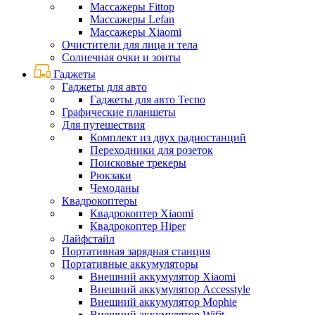
Массажеры Fittop
Массажеры Lefan
Массажеры Xiaomi
Очистители для лица и тела
Солнечная очки и зонты
Гаджеты
Гаджеты для авто
Гаджеты для авто Tecno
Графические планшеты
Для путешествия
Комплект из двух радиостанций
Переходники для розеток
Поисковые трекеры
Рюкзаки
Чемоданы
Квадрокоптеры
Квадрокоптер Xiaomi
Квадрокоптер Hiper
Лайфстайл
Портативная зарядная станция
Портативные аккумуляторы
Внешний аккумулятор Xiaomi
Внешний аккумулятор Accesstyle
Внешний аккумулятор Mophie
Внешний аккумулятор Wifit