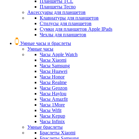
Планшеты TCL
Планшеты Tecno
Аксессуары для планшетов
Клавиатуры для планшетов
Стилусы для планшетов
Сумки для планшетов Apple IPads
Чехлы для планшетов
Умные часы и браслеты
Умные часы
Часы Apple Watch
Часы Xiaomi
Часы Samsung
Часы Huawei
Часы Honor
Часы Realme
Часы Geozon
Часы Haylou
Часы Amazfit
Часы 1More
Часы Wifit
Часы Kepup
Часы Infinix
Умные браслеты
Браслеты Xiaomi
Браслеты Samsung