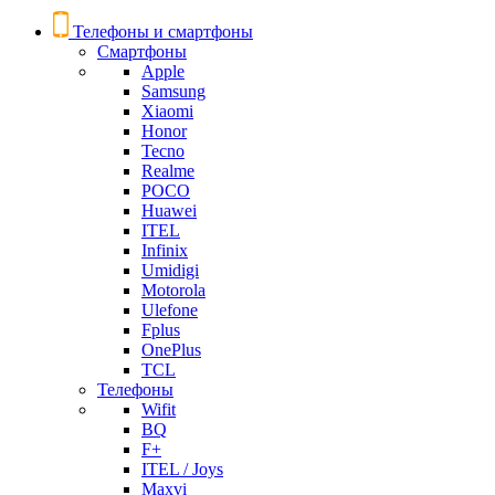
Телефоны и смартфоны
Смартфоны
Apple
Samsung
Xiaomi
Honor
Tecno
Realme
POCO
Huawei
ITEL
Infinix
Umidigi
Motorola
Ulefone
Fplus
OnePlus
TCL
Телефоны
Wifit
BQ
F+
ITEL / Joys
Maxvi