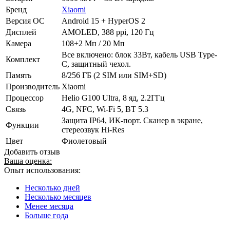
Бренд
Xiaomi
Версия ОС
Android 15 + HyperOS 2
Дисплей
AMOLED, 388 ppi, 120 Гц
Камера
108+2 Мп / 20 Мп
Все включено: блок 33Вт, кабель USB Type-
Комплект
C, защитный чехол.
Память
8/256 ГБ (2 SIM или SIM+SD)
Производитель
Xiaomi
Процессор
Helio G100 Ultra, 8 яд, 2.2ГГц
Связь
4G, NFC, Wi-Fi 5, BT 5.3
Защита IP64, ИК-порт. Сканер в экране,
Функции
стереозвук Hi-Res
Цвет
Фиолетовый
Добавить отзыв
Ваша оценка:
Опыт использования:
Несколько дней
Несколько месяцев
Менее месяца
Больше года