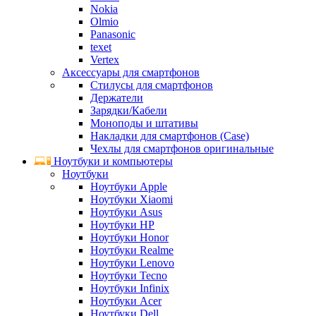
Nokia
Olmio
Panasonic
texet
Vertex
Аксессуары для смартфонов
Стилусы для смартфонов
Держатели
Зарядки/Кабели
Моноподы и штативы
Накладки для смартфонов (Case)
Чехлы для смартфонов оригинальные
Ноутбуки и компьютеры
Ноутбуки
Ноутбуки Apple
Ноутбуки Xiaomi
Ноутбуки Asus
Ноутбуки HP
Ноутбуки Honor
Ноутбуки Realme
Ноутбуки Lenovo
Ноутбуки Tecno
Ноутбуки Infinix
Ноутбуки Acer
Ноутбуки Dell