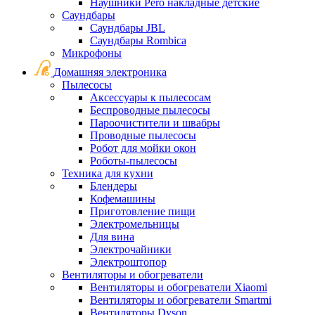
Наушники Pero накладные детские
Саундбары
Саундбары JBL
Саундбары Rombica
Микрофоны
Домашняя электроника
Пылесосы
Аксессуары к пылесосам
Беспроводные пылесосы
Пароочистители и швабры
Проводные пылесосы
Робот для мойки окон
Роботы-пылесосы
Техника для кухни
Блендеры
Кофемашины
Приготовление пищи
Электромельницы
Для вина
Электрочайники
Электроштопор
Вентиляторы и обогреватели
Вентиляторы и обогреватели Xiaomi
Вентиляторы и обогреватели Smartmi
Вентиляторы Dyson