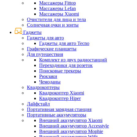
Массажеры Fittop
Массажеры Lefan
Массажеры Xiaomi
Очистители для лица и тела
Солнечная очки и зонты
Гаджеты
Гаджеты для авто
Гаджеты для авто Tecno
Графические планшеты
Для путешествия
Комплект из двух радиостанций
Переходники для розеток
Поисковые трекеры
Рюкзаки
Чемоданы
Квадрокоптеры
Квадрокоптер Xiaomi
Квадрокоптер Hiper
Лайфстайл
Портативная зарядная станция
Портативные аккумуляторы
Внешний аккумулятор Xiaomi
Внешний аккумулятор Accesstyle
Внешний аккумулятор Mophie
Внешний аккумулятор Wifit