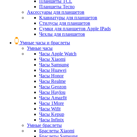
Планшеты TCL
Планшеты Tecno
Аксессуары для планшетов
Клавиатуры для планшетов
Стилусы для планшетов
Сумки для планшетов Apple IPads
Чехлы для планшетов
Умные часы и браслеты
Умные часы
Часы Apple Watch
Часы Xiaomi
Часы Samsung
Часы Huawei
Часы Honor
Часы Realme
Часы Geozon
Часы Haylou
Часы Amazfit
Часы 1More
Часы Wifit
Часы Kepup
Часы Infinix
Умные браслеты
Браслеты Xiaomi
Браслеты Samsung