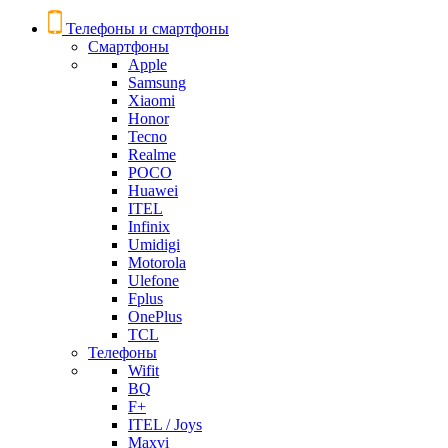
Телефоны и смартфоны
Смартфоны
Apple
Samsung
Xiaomi
Honor
Tecno
Realme
POCO
Huawei
ITEL
Infinix
Umidigi
Motorola
Ulefone
Fplus
OnePlus
TCL
Телефоны
Wifit
BQ
F+
ITEL / Joys
Maxvi