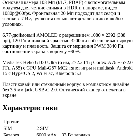
Основная камера 108 Мп (f/1.7, PDAF) с вспомогательным
модулем дает четкие снимки в HDR и панораме, видео
1080p@60fps. Фронтальная 20 Мп подходит для селфи и
звонков. ИИ-улучшения повышают детализацию в любых
условиях.​
6,77-дюймовый AMOLED с разрешением 1080 × 2392 (388
ppi), 120 Гц и пиковой яркостью 3200 нит обеспечивает яркую
картинку и плавность. Защита от мерцания PWM 3840 Гц,
соотношение экрана к корпусу ~90%.​
MediaTek Helio G100 Ultra (6 нм, 2×2.2 ГГц Cortex-A76 + 6×2.0
ГГц A55) с GPU Mali-G57 MC2 тянет игры и multitask. Android
15 с HyperOS 2, Wi-Fi ac, Bluetooth 5.3.​
Пластиковый или стеклянный корпус в компактном дизайне
без 3,5 мм jack, USB-C 2.0. Оптический сканер отпечатка в
экране
Характеристики
Прочие
SIM
2 SIM
Батарея
6000 мАч + 33 Вт зарядка.