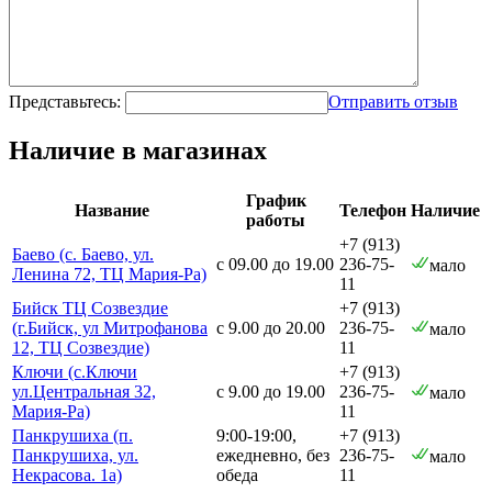
Представьтесь:
Отправить отзыв
Наличие в магазинах
График
Название
Телефон
Наличие
работы
+7 (913)
Баево (с. Баево, ул.
с 09.00 до 19.00
236-75-
мало
Ленина 72, ТЦ Мария-Ра)
11
Бийск ТЦ Созвездие
+7 (913)
(г.Бийск, ул Митрофанова
с 9.00 до 20.00
236-75-
мало
12, ТЦ Созвездие)
11
Ключи (с.Ключи
+7 (913)
ул.Центральная 32,
с 9.00 до 19.00
236-75-
мало
Мария-Ра)
11
Панкрушиха (п.
9:00-19:00,
+7 (913)
Панкрушиха, ул.
ежедневно, без
236-75-
мало
Некрасова. 1а)
обеда
11