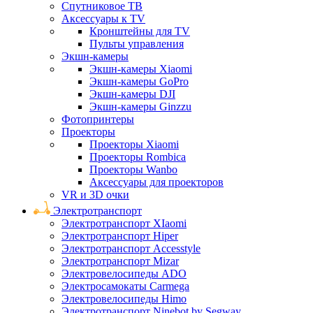
Спутниковое ТВ
Аксессуары к TV
Кронштейны для TV
Пульты управления
Экшн-камеры
Экшн-камеры Xiaomi
Экшн-камеры GoPro
Экшн-камеры DJI
Экшн-камеры Ginzzu
Фотопринтеры
Проекторы
Проекторы Xiaomi
Проекторы Rombica
Проекторы Wanbo
Аксессуары для проекторов
VR и 3D очки
Электротранспорт
Электротранспорт XIaomi
Электротранспорт Hiper
Электротранспорт Accesstyle
Электротранспорт Mizar
Электровелосипеды ADO
Электросамокаты Carmega
Электровелосипеды Himo
Электротранспорт Ninebot by Segway