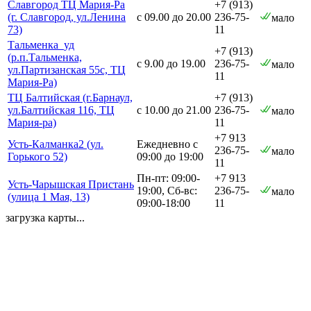
Славгород ТЦ Мария-Ра
+7 (913)
(г. Славгород, ул.Ленина
с 09.00 до 20.00
236-75-
мало
73)
11
Тальменка_уд
+7 (913)
(р.п.Тальменка,
с 9.00 до 19.00
236-75-
мало
ул.Партизанская 55с, ТЦ
11
Мария-Ра)
ТЦ Балтийская (г.Барнаул,
+7 (913)
ул.Балтийская 116, ТЦ
с 10.00 до 21.00
236-75-
мало
Мария-ра)
11
+7 913
Усть-Калманка2 (ул.
Ежедневно с
236-75-
мало
Горького 52)
09:00 до 19:00
11
Пн-пт: 09:00-
+7 913
Усть-Чарышская Пристань
19:00, Сб-вс:
236-75-
мало
(улица 1 Мая, 13)
09:00-18:00
11
загрузка карты...