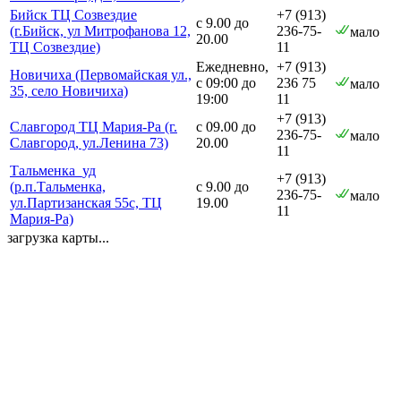
Бийск ТЦ Созвездие
+7 (913)
с 9.00 до
(г.Бийск, ул Митрофанова 12,
236-75-
мало
20.00
ТЦ Созвездие)
11
Ежедневно,
+7 (913)
Новичиха (Первомайская ул.,
с 09:00 до
236 75
мало
35, село Новичиха)
19:00
11
+7 (913)
Славгород ТЦ Мария-Ра (г.
с 09.00 до
236-75-
мало
Славгород, ул.Ленина 73)
20.00
11
Тальменка_уд
+7 (913)
(р.п.Тальменка,
с 9.00 до
236-75-
мало
ул.Партизанская 55с, ТЦ
19.00
11
Мария-Ра)
загрузка карты...