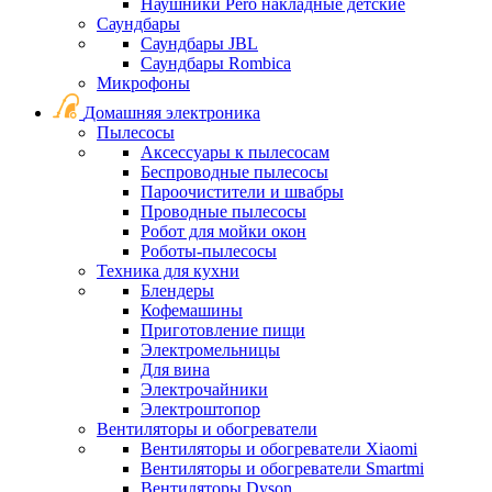
Наушники Pero накладные детские
Саундбары
Саундбары JBL
Саундбары Rombica
Микрофоны
Домашняя электроника
Пылесосы
Аксессуары к пылесосам
Беспроводные пылесосы
Пароочистители и швабры
Проводные пылесосы
Робот для мойки окон
Роботы-пылесосы
Техника для кухни
Блендеры
Кофемашины
Приготовление пищи
Электромельницы
Для вина
Электрочайники
Электроштопор
Вентиляторы и обогреватели
Вентиляторы и обогреватели Xiaomi
Вентиляторы и обогреватели Smartmi
Вентиляторы Dyson