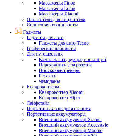
Массажеры Fittop
Массажеры Lefan
Массажеры Xiaomi
Очистители для лица и тела
Солнечная очки и зонты
Гаджеты
Гаджеты для авто
Гаджеты для авто Tecno
Графические планшеты
Для путешествия
Комплект из двух радиостанций
Переходники для розеток
Поисковые трекеры
Рюкзаки
Чемоданы
Квадрокоптеры
Квадрокоптер Xiaomi
Квадрокоптер Hiper
Лайфстайл
Портативная зарядная станция
Портативные аккумуляторы
Внешний аккумулятор Xiaomi
Внешний аккумулятор Accesstyle
Внешний аккумулятор Mophie
Внешний аккумулятор Wifit