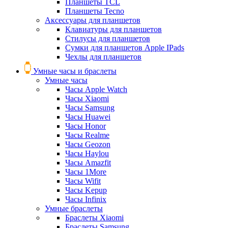
Планшеты TCL
Планшеты Tecno
Аксессуары для планшетов
Клавиатуры для планшетов
Стилусы для планшетов
Сумки для планшетов Apple IPads
Чехлы для планшетов
Умные часы и браслеты
Умные часы
Часы Apple Watch
Часы Xiaomi
Часы Samsung
Часы Huawei
Часы Honor
Часы Realme
Часы Geozon
Часы Haylou
Часы Amazfit
Часы 1More
Часы Wifit
Часы Kepup
Часы Infinix
Умные браслеты
Браслеты Xiaomi
Браслеты Samsung