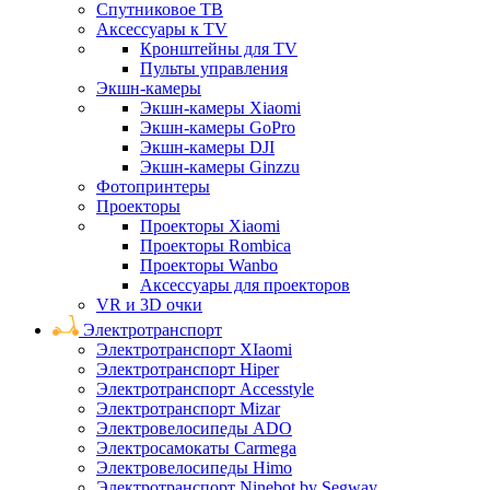
Спутниковое ТВ
Аксессуары к TV
Кронштейны для TV
Пульты управления
Экшн-камеры
Экшн-камеры Xiaomi
Экшн-камеры GoPro
Экшн-камеры DJI
Экшн-камеры Ginzzu
Фотопринтеры
Проекторы
Проекторы Xiaomi
Проекторы Rombica
Проекторы Wanbo
Аксессуары для проекторов
VR и 3D очки
Электротранспорт
Электротранспорт XIaomi
Электротранспорт Hiper
Электротранспорт Accesstyle
Электротранспорт Mizar
Электровелосипеды ADO
Электросамокаты Carmega
Электровелосипеды Himo
Электротранспорт Ninebot by Segway