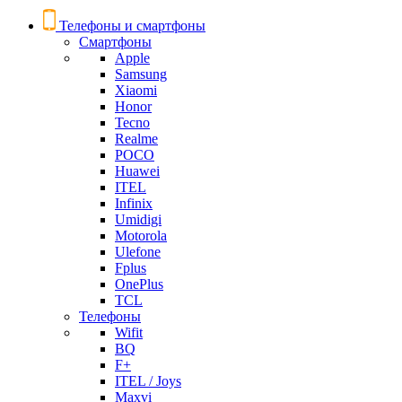
Телефоны и смартфоны
Смартфоны
Apple
Samsung
Xiaomi
Honor
Tecno
Realme
POCO
Huawei
ITEL
Infinix
Umidigi
Motorola
Ulefone
Fplus
OnePlus
TCL
Телефоны
Wifit
BQ
F+
ITEL / Joys
Maxvi