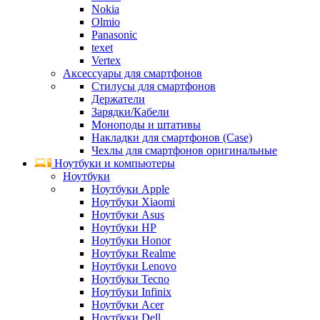
Nokia
Olmio
Panasonic
texet
Vertex
Аксессуары для смартфонов
Стилусы для смартфонов
Держатели
Зарядки/Кабели
Моноподы и штативы
Накладки для смартфонов (Case)
Чехлы для смартфонов оригинальные
Ноутбуки и компьютеры
Ноутбуки
Ноутбуки Apple
Ноутбуки Xiaomi
Ноутбуки Asus
Ноутбуки HP
Ноутбуки Honor
Ноутбуки Realme
Ноутбуки Lenovo
Ноутбуки Tecno
Ноутбуки Infinix
Ноутбуки Acer
Ноутбуки Dell