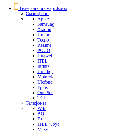
Телефоны и смартфоны
Смартфоны
Apple
Samsung
Xiaomi
Honor
Tecno
Realme
POCO
Huawei
ITEL
Infinix
Umidigi
Motorola
Ulefone
Fplus
OnePlus
TCL
Телефоны
Wifit
BQ
F+
ITEL / Joys
Maxvi