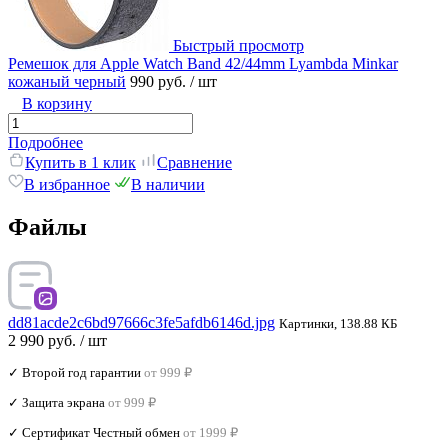
Быстрый просмотр
Ремешок для Apple Watch Band 42/44mm Lyambda Minkar
кожаный черный
990 руб.
/ шт
В корзину
Подробнее
Купить в 1 клик
Сравнение
В избранное
В наличии
Файлы
dd81acde2c6bd97666c3fe5afdb6146d.jpg
Картинки, 138.88 КБ
2 990 руб.
/ шт
✓ Второй год гарантии
от 999 ₽
✓ Защита экрана
от 999 ₽
✓ Сертификат Честный обмен
от 1999 ₽