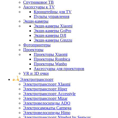
Спутниковое ТВ
Аксессуары к TV
Кронштейны для TV
Пульты управления
Экшн-камеры
Экшн-камеры Xiaomi
Экшн-камеры GoPro
Экшн-камеры DJI
Экшн-камеры Ginzzu
Фотопринтеры
Проекторы
Проекторы Xiaomi
Проекторы Rombica
Проекторы Wanbo
Аксессуары для проекторов
VR и 3D очки
Электротранспорт
Электротранспорт XIaomi
Электротранспорт Hiper
Электротранспорт Accesstyle
Электротранспорт Mizar
Электровелосипеды ADO
Электросамокаты Carmega
Электровелосипеды Himo
Электротранспорт Ninebot by Segway