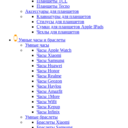
Планшеты TCL
Планшеты Tecno
Аксессуары для планшетов
Клавиатуры для планшетов
Стилусы для планшетов
Сумки для планшетов Apple IPads
Чехлы для планшетов
Умные часы и браслеты
Умные часы
Часы Apple Watch
Часы Xiaomi
Часы Samsung
Часы Huawei
Часы Honor
Часы Realme
Часы Geozon
Часы Haylou
Часы Amazfit
Часы 1More
Часы Wifit
Часы Kepup
Часы Infinix
Умные браслеты
Браслеты Xiaomi
Браслеты Samsung