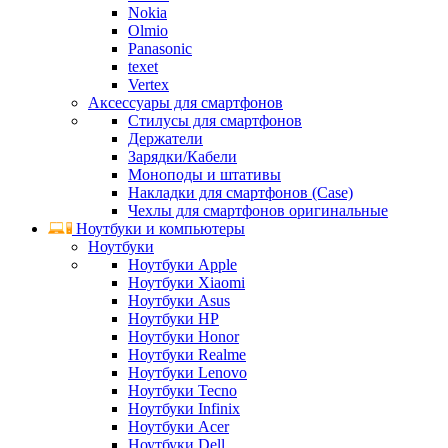
Nokia
Olmio
Panasonic
texet
Vertex
Аксессуары для смартфонов
Стилусы для смартфонов
Держатели
Зарядки/Кабели
Моноподы и штативы
Накладки для смартфонов (Case)
Чехлы для смартфонов оригинальные
Ноутбуки и компьютеры
Ноутбуки
Ноутбуки Apple
Ноутбуки Xiaomi
Ноутбуки Asus
Ноутбуки HP
Ноутбуки Honor
Ноутбуки Realme
Ноутбуки Lenovo
Ноутбуки Tecno
Ноутбуки Infinix
Ноутбуки Acer
Ноутбуки Dell