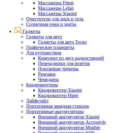
Массажеры Fittop
Массажеры Lefan
Массажеры Xiaomi
Очистители для лица и тела
Солнечная очки и зонты
Гаджеты
Гаджеты для авто
Гаджеты для авто Tecno
Графические планшеты
Для путешествия
Комплект из двух радиостанций
Переходники для розеток
Поисковые трекеры
Рюкзаки
Чемоданы
Квадрокоптеры
Квадрокоптер Xiaomi
Квадрокоптер Hiper
Лайфстайл
Портативная зарядная станция
Портативные аккумуляторы
Внешний аккумулятор Xiaomi
Внешний аккумулятор Accesstyle
Внешний аккумулятор Mophie
Внешний аккумулятор Wifit