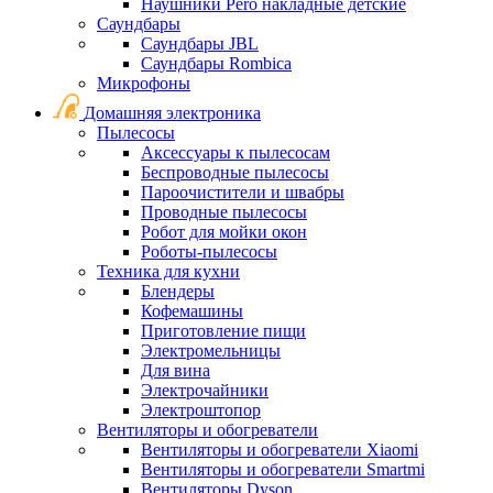
Наушники Pero накладные детские
Саундбары
Саундбары JBL
Саундбары Rombica
Микрофоны
Домашняя электроника
Пылесосы
Аксессуары к пылесосам
Беспроводные пылесосы
Пароочистители и швабры
Проводные пылесосы
Робот для мойки окон
Роботы-пылесосы
Техника для кухни
Блендеры
Кофемашины
Приготовление пищи
Электромельницы
Для вина
Электрочайники
Электроштопор
Вентиляторы и обогреватели
Вентиляторы и обогреватели Xiaomi
Вентиляторы и обогреватели Smartmi
Вентиляторы Dyson