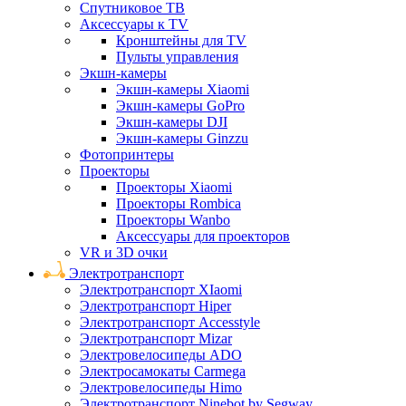
Спутниковое ТВ
Аксессуары к TV
Кронштейны для TV
Пульты управления
Экшн-камеры
Экшн-камеры Xiaomi
Экшн-камеры GoPro
Экшн-камеры DJI
Экшн-камеры Ginzzu
Фотопринтеры
Проекторы
Проекторы Xiaomi
Проекторы Rombica
Проекторы Wanbo
Аксессуары для проекторов
VR и 3D очки
Электротранспорт
Электротранспорт XIaomi
Электротранспорт Hiper
Электротранспорт Accesstyle
Электротранспорт Mizar
Электровелосипеды ADO
Электросамокаты Carmega
Электровелосипеды Himo
Электротранспорт Ninebot by Segway