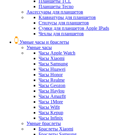
Планшеты TCL
Планшеты Tecno
Аксессуары для планшетов
Клавиатуры для планшетов
Стилусы для планшетов
Сумки для планшетов Apple IPads
Чехлы для планшетов
Умные часы и браслеты
Умные часы
Часы Apple Watch
Часы Xiaomi
Часы Samsung
Часы Huawei
Часы Honor
Часы Realme
Часы Geozon
Часы Haylou
Часы Amazfit
Часы 1More
Часы Wifit
Часы Kepup
Часы Infinix
Умные браслеты
Браслеты Xiaomi
Браслеты Samsung