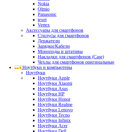
Nokia
Olmio
Panasonic
texet
Vertex
Аксессуары для смартфонов
Стилусы для смартфонов
Держатели
Зарядки/Кабели
Моноподы и штативы
Накладки для смартфонов (Case)
Чехлы для смартфонов оригинальные
Ноутбуки и компьютеры
Ноутбуки
Ноутбуки Apple
Ноутбуки Xiaomi
Ноутбуки Asus
Ноутбуки HP
Ноутбуки Honor
Ноутбуки Realme
Ноутбуки Lenovo
Ноутбуки Tecno
Ноутбуки Infinix
Ноутбуки Acer
Ноутбуки Dell