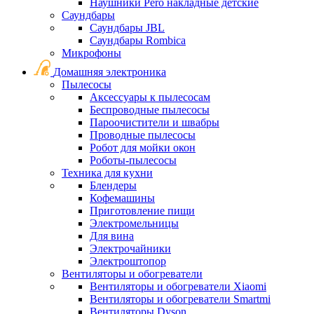
Наушники Pero накладные детские
Саундбары
Саундбары JBL
Саундбары Rombica
Микрофоны
Домашняя электроника
Пылесосы
Аксессуары к пылесосам
Беспроводные пылесосы
Пароочистители и швабры
Проводные пылесосы
Робот для мойки окон
Роботы-пылесосы
Техника для кухни
Блендеры
Кофемашины
Приготовление пищи
Электромельницы
Для вина
Электрочайники
Электроштопор
Вентиляторы и обогреватели
Вентиляторы и обогреватели Xiaomi
Вентиляторы и обогреватели Smartmi
Вентиляторы Dyson