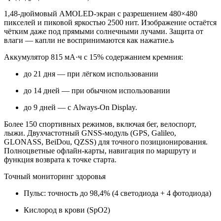
1,48‑дюймовый AMOLED-экран с разрешением 480×480
пикселей и пиковой яркостью 2500 нит. Изображение остаётся
чётким даже под прямыми солнечными лучами. Защита от
влаги — капли не воспринимаются как нажатие.ь
Аккумулятор 815 мА·ч с 15% содержанием кремния:
до 21 дня — при лёгком использовании
до 14 дней — при обычном использовании
до 9 дней — с Always-On Display.
Более 150 спортивных режимов, включая бег, велоспорт,
лыжи. Двухчастотный GNSS-модуль (GPS, Galileo,
GLONASS, BeiDou, QZSS) для точного позиционирования.
Полноцветные офлайн-карты, навигация по маршруту и
функция возврата к точке старта.
Точный мониторинг здоровья
Пульс: точность до 98,4% (4 светодиода + 4 фотодиода)
Кислород в крови (SpO2)