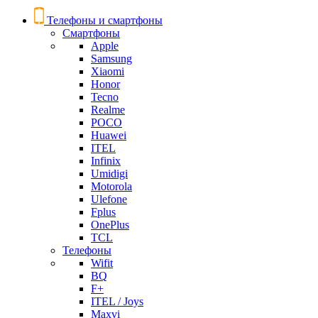
Телефоны и смартфоны
Смартфоны
Apple
Samsung
Xiaomi
Honor
Tecno
Realme
POCO
Huawei
ITEL
Infinix
Umidigi
Motorola
Ulefone
Fplus
OnePlus
TCL
Телефоны
Wifit
BQ
F+
ITEL / Joys
Maxvi