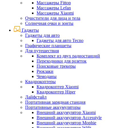
Массажеры Fittop
Массажеры Lefan
Массажеры Xiaomi
Очистители для лица и тела
Солнечная очки и зонты
Гаджеты
Гаджеты для авто
Гаджеты для авто Tecno
Графические планшеты
Для путешествия
Комплект из двух радиостанций
Переходники для розеток
Поисковые трекеры
Рюкзаки
Чемоданы
Квадрокоптеры
Квадрокоптер Xiaomi
Квадрокоптер Hiper
Лайфстайл
Портативная зарядная станция
Портативные аккумуляторы
Внешний аккумулятор Xiaomi
Внешний аккумулятор Accesstyle
Внешний аккумулятор Mophie
Внешний аккумулятор Wifit