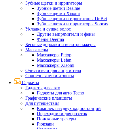
Зубные щетки и ирригаторы
Зубные щетки Realme
Зубные щетки Xiaomi
Зубные щетки и ирригаторы Dr.Bei
Зубные щетки и ирригаторы Soocas
Укладка и сушка волос
Другие выпрямители и фены
Фены Deerma
Беговые дорожки и велотренажеры
Массажеры
Массажеры Fittop
Массажеры Lefan
Массажеры Xiaomi
Очистители для лица и тела
Солнечная очки и зонты
Гаджеты
Гаджеты для авто
Гаджеты для авто Tecno
Графические планшеты
Для путешествия
Комплект из двух радиостанций
Переходники для розеток
Поисковые трекеры
Рюкзаки