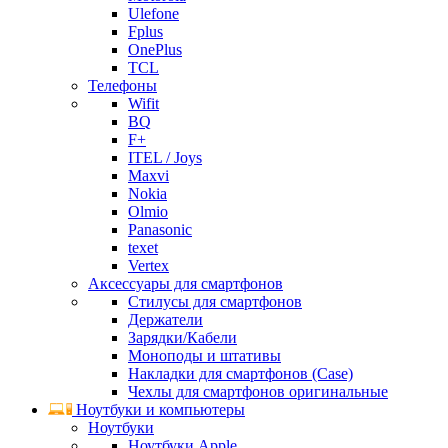
Ulefone
Fplus
OnePlus
TCL
Телефоны
Wifit
BQ
F+
ITEL / Joys
Maxvi
Nokia
Olmio
Panasonic
texet
Vertex
Аксессуары для смартфонов
Стилусы для смартфонов
Держатели
Зарядки/Кабели
Моноподы и штативы
Накладки для смартфонов (Case)
Чехлы для смартфонов оригинальные
Ноутбуки и компьютеры
Ноутбуки
Ноутбуки Apple