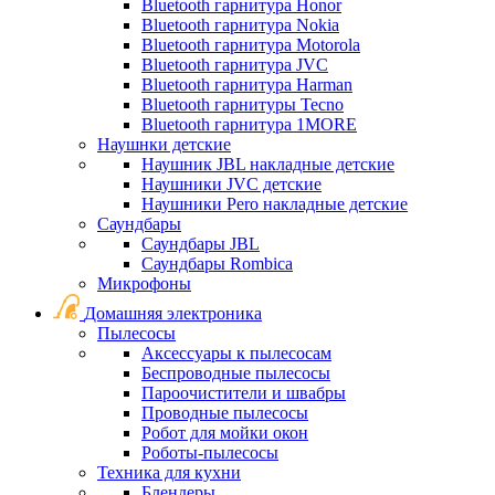
Bluetooth гарнитура Honor
Bluetooth гарнитура Nokia
Bluetooth гарнитура Motorola
Bluetooth гарнитура JVC
Bluetooth гарнитура Harman
Bluetooth гарнитуры Tecno
Bluetooth гарнитура 1MORE
Наушнки детские
Наушник JBL накладные детские
Наушники JVC детские
Наушники Pero накладные детские
Саундбары
Саундбары JBL
Саундбары Rombica
Микрофоны
Домашняя электроника
Пылесосы
Аксессуары к пылесосам
Беспроводные пылесосы
Пароочистители и швабры
Проводные пылесосы
Робот для мойки окон
Роботы-пылесосы
Техника для кухни
Блендеры