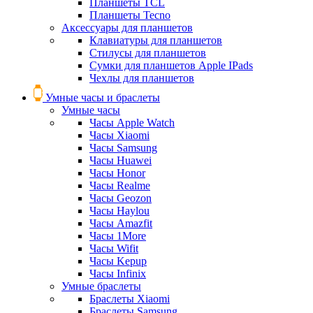
Планшеты TCL
Планшеты Tecno
Аксессуары для планшетов
Клавиатуры для планшетов
Стилусы для планшетов
Сумки для планшетов Apple IPads
Чехлы для планшетов
Умные часы и браслеты
Умные часы
Часы Apple Watch
Часы Xiaomi
Часы Samsung
Часы Huawei
Часы Honor
Часы Realme
Часы Geozon
Часы Haylou
Часы Amazfit
Часы 1More
Часы Wifit
Часы Kepup
Часы Infinix
Умные браслеты
Браслеты Xiaomi
Браслеты Samsung