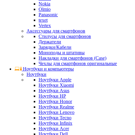
Nokia
Olmio
Panasonic
texet
Vertex
Аксессуары для смартфонов
Стилусы для смартфонов
Держатели
Зарядки/Кабели
Моноподы и штативы
Накладки для смартфонов (Case)
Чехлы для смартфонов оригинальные
Ноутбуки и компьютеры
Ноутбуки
Ноутбуки Apple
Ноутбуки Xiaomi
Ноутбуки Asus
Ноутбуки HP
Ноутбуки Honor
Ноутбуки Realme
Ноутбуки Lenovo
Ноутбуки Tecno
Ноутбуки Infinix
Ноутбуки Acer
Ноутбуки Dell