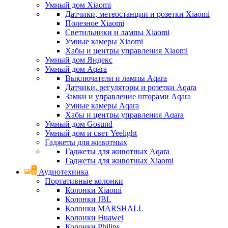
Умный дом Xiaomi
Датчики, метеостанции и розетки Xiaomi
Полезное Xiaomi
Светильники и лампы Xiaomi
Умные камеры Xiaomi
Хабы и центры управления Xiaomi
Умный дом Яндекс
Умный дом Aqara
Выключатели и лампы Aqara
Датчики, регуляторы и розетки Aqara
Замки и управление шторами Aqara
Умные камеры Aqara
Хабы и центры управления Aqara
Умный дом Gosund
Умный дом и свет Yeelight
Гаджеты для животных
Гаджеты для животных Aqara
Гаджеты для животных Xiaomi
Аудиотехника
Портативные колонки
Колонки Xiaomi
Колонки JBL
Колонки MARSHALL
Колонки Huawei
Колонки Philips