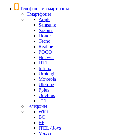
Телефоны и смартфоны
Смартфоны
Apple
Samsung
Xiaomi
Honor
Tecno
Realme
POCO
Huawei
ITEL
Infinix
Umidigi
Motorola
Ulefone
Fplus
OnePlus
TCL
Телефоны
Wifit
BQ
F+
ITEL / Joys
Maxvi