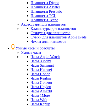
Планшеты Digma
Планшеты Alcatel
Планшеты Prestigio
Планшеты TCL
Планшеты Tecno
Аксессуары для планшетов
Клавиатуры для планшетов
Стилусы для планшетов
Сумки для планшетов Apple IPads
Чехлы для планшетов
Умные часы и браслеты
Умные часы
Часы Apple Watch
Часы Xiaomi
Часы Samsung
Часы Huawei
Часы Honor
Часы Realme
Часы Geozon
Часы Haylou
Часы Amazfit
Часы 1More
Часы Wifit
Часы Kepup