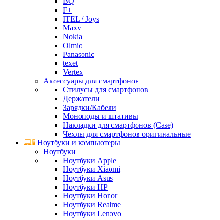
BQ
F+
ITEL / Joys
Maxvi
Nokia
Olmio
Panasonic
texet
Vertex
Аксессуары для смартфонов
Стилусы для смартфонов
Держатели
Зарядки/Кабели
Моноподы и штативы
Накладки для смартфонов (Case)
Чехлы для смартфонов оригинальные
Ноутбуки и компьютеры
Ноутбуки
Ноутбуки Apple
Ноутбуки Xiaomi
Ноутбуки Asus
Ноутбуки HP
Ноутбуки Honor
Ноутбуки Realme
Ноутбуки Lenovo