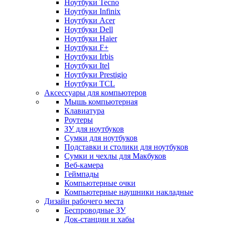
Ноутбуки Tecno
Ноутбуки Infinix
Ноутбуки Acer
Ноутбуки Dell
Ноутбуки Haier
Ноутбуки F+
Ноутбуки Irbis
Ноутбуки Itel
Ноутбуки Prestigio
Ноутбуки TCL
Аксессуары для компьютеров
Мышь компьютерная
Клавиатура
Роутеры
ЗУ для ноутбуков
Сумки для ноутбуков
Подставки и столики для ноутбуков
Сумки и чехлы для Макбуков
Веб-камера
Геймпады
Компьютерные очки
Компьютерные наушники накладные
Дизайн рабочего места
Беспроводные ЗУ
Док-станции и хабы