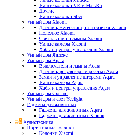
Умные колонки VK и Mail.Ru
Другие
Умные колонки Sber
Умный дом Xiaomi
Датчики, метеостанции и розетки Xiaomi
Полезное Xiaomi
Светильники и лампы Xiaomi
Умные камеры Xiaomi
Хабы и центры управления Xiaomi
Умный дом Яндекс
Умный дом Aqara
Выключатели и лампы Aqara
Датчики, регуляторы и розетки Aqara
Замки и управление шторами Aqara
Умные камеры Aqara
Хабы и центры управления Aqara
Умный дом Gosund
Умный дом и свет Yeelight
Гаджеты для животных
Гаджеты для животных Aqara
Гаджеты для животных Xiaomi
Аудиотехника
Портативные колонки
Колонки Xiaomi