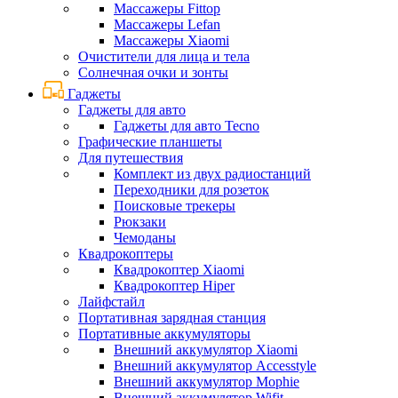
Массажеры Fittop
Массажеры Lefan
Массажеры Xiaomi
Очистители для лица и тела
Солнечная очки и зонты
Гаджеты
Гаджеты для авто
Гаджеты для авто Tecno
Графические планшеты
Для путешествия
Комплект из двух радиостанций
Переходники для розеток
Поисковые трекеры
Рюкзаки
Чемоданы
Квадрокоптеры
Квадрокоптер Xiaomi
Квадрокоптер Hiper
Лайфстайл
Портативная зарядная станция
Портативные аккумуляторы
Внешний аккумулятор Xiaomi
Внешний аккумулятор Accesstyle
Внешний аккумулятор Mophie
Внешний аккумулятор Wifit