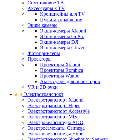
Спутниковое ТВ
Аксессуары к TV
Кронштейны для TV
Пульты управления
Экшн-камеры
Экшн-камеры Xiaomi
Экшн-камеры GoPro
Экшн-камеры DJI
Экшн-камеры Ginzzu
Фотопринтеры
Проекторы
Проекторы Xiaomi
Проекторы Rombica
Проекторы Wanbo
Аксессуары для проекторов
VR и 3D очки
Электротранспорт
Электротранспорт XIaomi
Электротранспорт Hiper
Электротранспорт Accesstyle
Электротранспорт Mizar
Электровелосипеды ADO
Электросамокаты Carmega
Электровелосипеды Himo
Электротранспорт Ninebot by Segway