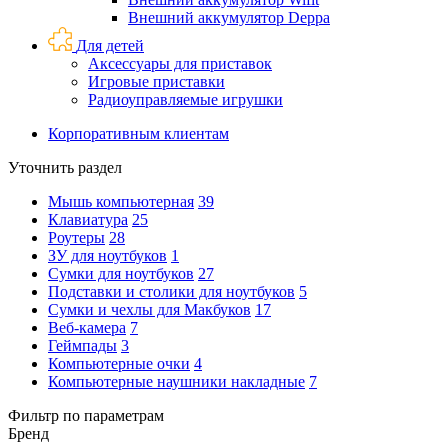
Внешний аккумулятор Deppa
Для детей
Аксессуары для приставок
Игровые приставки
Радиоуправляемые игрушки
Корпоративным клиентам
Уточнить раздел
Мышь компьютерная
39
Клавиатура
25
Роутеры
28
ЗУ для ноутбуков
1
Сумки для ноутбуков
27
Подставки и столики для ноутбуков
5
Сумки и чехлы для Макбуков
17
Веб-камера
7
Геймпады
3
Компьютерные очки
4
Компьютерные наушники накладные
7
Фильтр по параметрам
Бренд