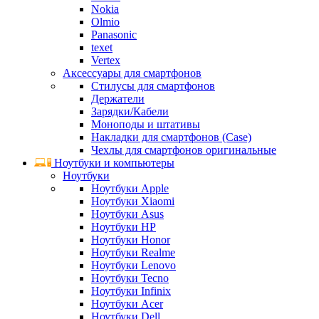
Nokia
Olmio
Panasonic
texet
Vertex
Аксессуары для смартфонов
Стилусы для смартфонов
Держатели
Зарядки/Кабели
Моноподы и штативы
Накладки для смартфонов (Case)
Чехлы для смартфонов оригинальные
Ноутбуки и компьютеры
Ноутбуки
Ноутбуки Apple
Ноутбуки Xiaomi
Ноутбуки Asus
Ноутбуки HP
Ноутбуки Honor
Ноутбуки Realme
Ноутбуки Lenovo
Ноутбуки Tecno
Ноутбуки Infinix
Ноутбуки Acer
Ноутбуки Dell