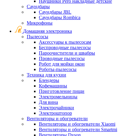
Наушники Pero накладные детские
Саундбары
Саундбары JBL
Саундбары Rombica
Микрофоны
Домашняя электроника
Пылесосы
Аксессуары к пылесосам
Беспроводные пылесосы
Пароочистители и швабры
Проводные пылесосы
Робот для мойки окон
Роботы-пылесосы
Техника для кухни
Блендеры
Кофемашины
Приготовление пищи
Электромельницы
Для вина
Электрочайники
Электроштопор
Вентиляторы и обогреватели
Вентиляторы и обогреватели Xiaomi
Вентиляторы и обогреватели Smartmi
Вентиляторы Dyson