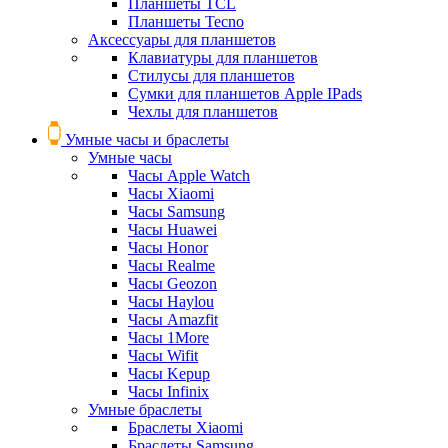
Планшеты TCL
Планшеты Tecno
Аксессуары для планшетов
Клавиатуры для планшетов
Стилусы для планшетов
Сумки для планшетов Apple IPads
Чехлы для планшетов
Умные часы и браслеты
Умные часы
Часы Apple Watch
Часы Xiaomi
Часы Samsung
Часы Huawei
Часы Honor
Часы Realme
Часы Geozon
Часы Haylou
Часы Amazfit
Часы 1More
Часы Wifit
Часы Kepup
Часы Infinix
Умные браслеты
Браслеты Xiaomi
Браслеты Samsung