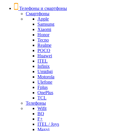
Телефоны и смартфоны
Смартфоны
Apple
Samsung
Xiaomi
Honor
Tecno
Realme
POCO
Huawei
ITEL
Infinix
Umidigi
Motorola
Ulefone
Fplus
OnePlus
TCL
Телефоны
Wifit
BQ
F+
ITEL / Joys
Maxvi