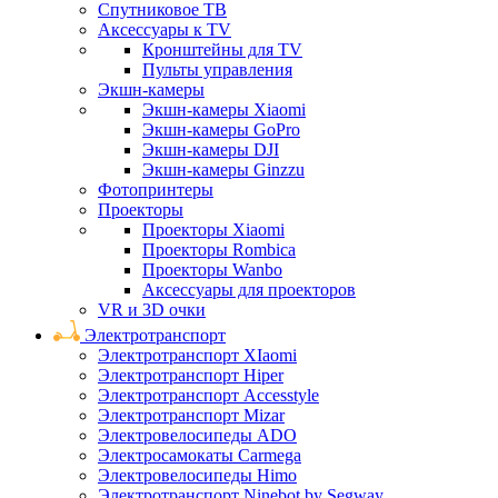
Спутниковое ТВ
Аксессуары к TV
Кронштейны для TV
Пульты управления
Экшн-камеры
Экшн-камеры Xiaomi
Экшн-камеры GoPro
Экшн-камеры DJI
Экшн-камеры Ginzzu
Фотопринтеры
Проекторы
Проекторы Xiaomi
Проекторы Rombica
Проекторы Wanbo
Аксессуары для проекторов
VR и 3D очки
Электротранспорт
Электротранспорт XIaomi
Электротранспорт Hiper
Электротранспорт Accesstyle
Электротранспорт Mizar
Электровелосипеды ADO
Электросамокаты Carmega
Электровелосипеды Himo
Электротранспорт Ninebot by Segway