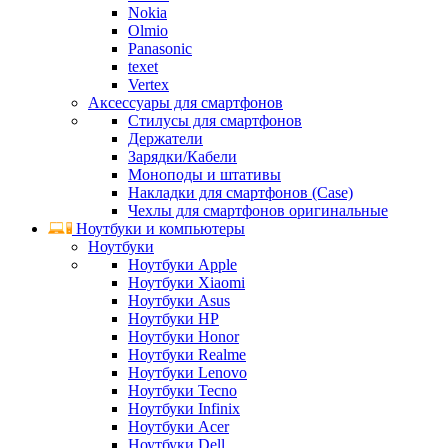
Nokia
Olmio
Panasonic
texet
Vertex
Аксессуары для смартфонов
Стилусы для смартфонов
Держатели
Зарядки/Кабели
Моноподы и штативы
Накладки для смартфонов (Case)
Чехлы для смартфонов оригинальные
Ноутбуки и компьютеры
Ноутбуки
Ноутбуки Apple
Ноутбуки Xiaomi
Ноутбуки Asus
Ноутбуки HP
Ноутбуки Honor
Ноутбуки Realme
Ноутбуки Lenovo
Ноутбуки Tecno
Ноутбуки Infinix
Ноутбуки Acer
Ноутбуки Dell