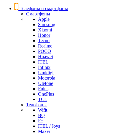
Телефоны и смартфоны
Смартфоны
Apple
Samsung
Xiaomi
Honor
Tecno
Realme
POCO
Huawei
ITEL
Infinix
Umidigi
Motorola
Ulefone
Fplus
OnePlus
TCL
Телефоны
Wifit
BQ
F+
ITEL / Joys
Maxvi