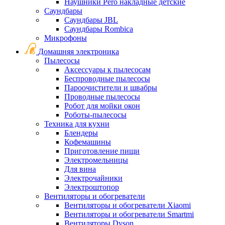
Наушники Pero накладные детские
Саундбары
Саундбары JBL
Саундбары Rombica
Микрофоны
Домашняя электроника
Пылесосы
Аксессуары к пылесосам
Беспроводные пылесосы
Пароочистители и швабры
Проводные пылесосы
Робот для мойки окон
Роботы-пылесосы
Техника для кухни
Блендеры
Кофемашины
Приготовление пищи
Электромельницы
Для вина
Электрочайники
Электроштопор
Вентиляторы и обогреватели
Вентиляторы и обогреватели Xiaomi
Вентиляторы и обогреватели Smartmi
Вентиляторы Dyson