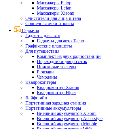
Массажеры Fittop
Массажеры Lefan
Массажеры Xiaomi
Очистители для лица и тела
Солнечная очки и зонты
Гаджеты
Гаджеты для авто
Гаджеты для авто Tecno
Графические планшеты
Для путешествия
Комплект из двух радиостанций
Переходники для розеток
Поисковые трекеры
Рюкзаки
Чемоданы
Квадрокоптеры
Квадрокоптер Xiaomi
Квадрокоптер Hiper
Лайфстайл
Портативная зарядная станция
Портативные аккумуляторы
Внешний аккумулятор Xiaomi
Внешний аккумулятор Accesstyle
Внешний аккумулятор Mophie
Внешний аккумулятор Wifit