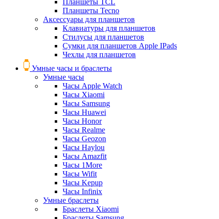
Планшеты TCL
Планшеты Tecno
Аксессуары для планшетов
Клавиатуры для планшетов
Стилусы для планшетов
Сумки для планшетов Apple IPads
Чехлы для планшетов
Умные часы и браслеты
Умные часы
Часы Apple Watch
Часы Xiaomi
Часы Samsung
Часы Huawei
Часы Honor
Часы Realme
Часы Geozon
Часы Haylou
Часы Amazfit
Часы 1More
Часы Wifit
Часы Kepup
Часы Infinix
Умные браслеты
Браслеты Xiaomi
Браслеты Samsung