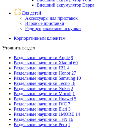
Внешний аккумулятор Deppa
Для детей
Аксессуары для приставок
Игровые приставки
Радиоуправляемые игрушки
Корпоративным клиентам
Уточнить раздел
Раздельные наушники Apple
9
Раздельные наушники Xiaomi
60
Раздельные наушники JBL
4
Раздельные наушники Honor
27
Раздельные наушники Samsung
10
Раздельные наушники Tecno
18
Раздельные наушники Nokia
2
Раздельные наушники Mocoll
1
Раздельные наушники Huawei
5
Раздельные наушники JVC
7
Раздельные наушники Elari
3
Раздельные наушники 1MORE
14
Раздельные наушники TFN
16
Раздельные наушники Pero
1