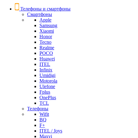
Телефоны и смартфоны
Смартфоны
Apple
Samsung
Xiaomi
Honor
Tecno
Realme
POCO
Huawei
ITEL
Infinix
Umidigi
Motorola
Ulefone
Fplus
OnePlus
TCL
Телефоны
Wifit
BQ
F+
ITEL / Joys
Maxvi