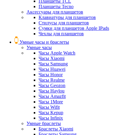
Планшеты TCL
Планшеты Tecno
Аксессуары для планшетов
Клавиатуры для планшетов
Стилусы для планшетов
Сумки для планшетов Apple IPads
Чехлы для планшетов
Умные часы и браслеты
Умные часы
Часы Apple Watch
Часы Xiaomi
Часы Samsung
Часы Huawei
Часы Honor
Часы Realme
Часы Geozon
Часы Haylou
Часы Amazfit
Часы 1More
Часы Wifit
Часы Kepup
Часы Infinix
Умные браслеты
Браслеты Xiaomi
Браслеты Samsung