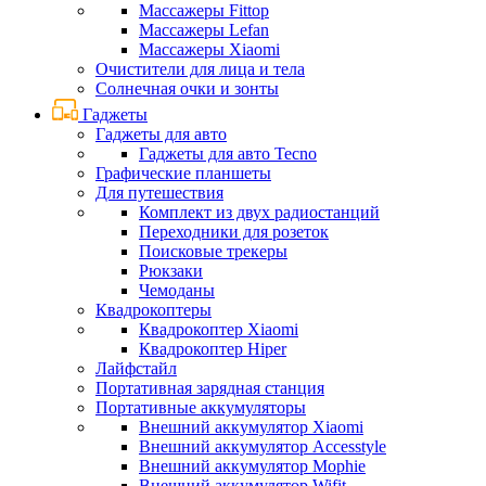
Массажеры Fittop
Массажеры Lefan
Массажеры Xiaomi
Очистители для лица и тела
Солнечная очки и зонты
Гаджеты
Гаджеты для авто
Гаджеты для авто Tecno
Графические планшеты
Для путешествия
Комплект из двух радиостанций
Переходники для розеток
Поисковые трекеры
Рюкзаки
Чемоданы
Квадрокоптеры
Квадрокоптер Xiaomi
Квадрокоптер Hiper
Лайфстайл
Портативная зарядная станция
Портативные аккумуляторы
Внешний аккумулятор Xiaomi
Внешний аккумулятор Accesstyle
Внешний аккумулятор Mophie
Внешний аккумулятор Wifit