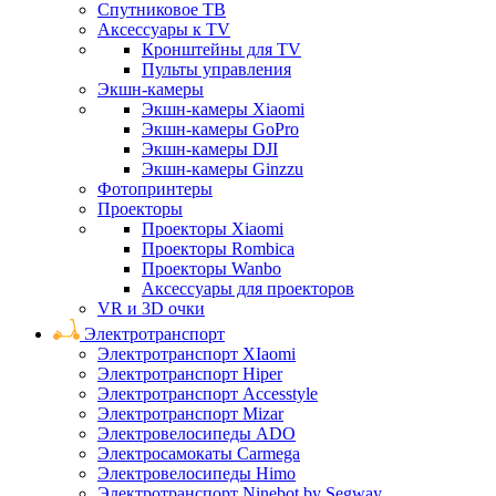
Спутниковое ТВ
Аксессуары к TV
Кронштейны для TV
Пульты управления
Экшн-камеры
Экшн-камеры Xiaomi
Экшн-камеры GoPro
Экшн-камеры DJI
Экшн-камеры Ginzzu
Фотопринтеры
Проекторы
Проекторы Xiaomi
Проекторы Rombica
Проекторы Wanbo
Аксессуары для проекторов
VR и 3D очки
Электротранспорт
Электротранспорт XIaomi
Электротранспорт Hiper
Электротранспорт Accesstyle
Электротранспорт Mizar
Электровелосипеды ADO
Электросамокаты Carmega
Электровелосипеды Himo
Электротранспорт Ninebot by Segway