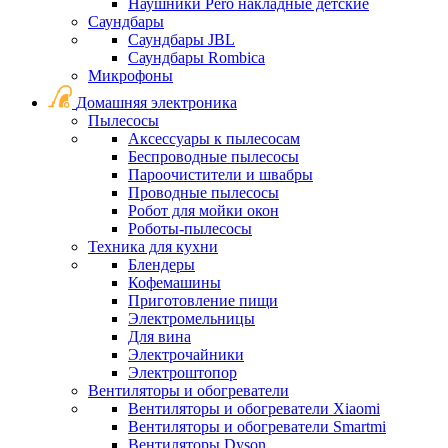
Наушники Pero накладные детские
Саундбары
Саундбары JBL
Саундбары Rombica
Микрофоны
Домашняя электроника
Пылесосы
Аксессуары к пылесосам
Беспроводные пылесосы
Пароочистители и швабры
Проводные пылесосы
Робот для мойки окон
Роботы-пылесосы
Техника для кухни
Блендеры
Кофемашины
Приготовление пищи
Электромельницы
Для вина
Электрочайники
Электроштопор
Вентиляторы и обогреватели
Вентиляторы и обогреватели Xiaomi
Вентиляторы и обогреватели Smartmi
Вентиляторы Dyson