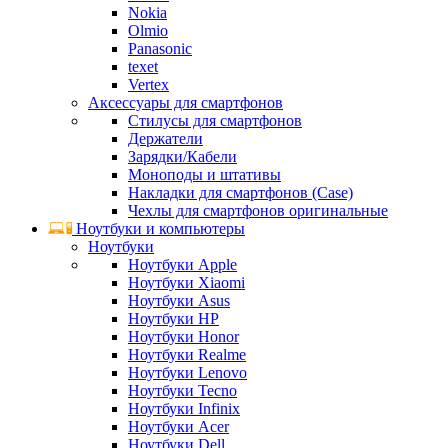
Nokia
Olmio
Panasonic
texet
Vertex
Аксессуары для смартфонов
Стилусы для смартфонов
Держатели
Зарядки/Кабели
Моноподы и штативы
Накладки для смартфонов (Case)
Чехлы для смартфонов оригинальные
Ноутбуки и компьютеры
Ноутбуки
Ноутбуки Apple
Ноутбуки Xiaomi
Ноутбуки Asus
Ноутбуки HP
Ноутбуки Honor
Ноутбуки Realme
Ноутбуки Lenovo
Ноутбуки Tecno
Ноутбуки Infinix
Ноутбуки Acer
Ноутбуки Dell