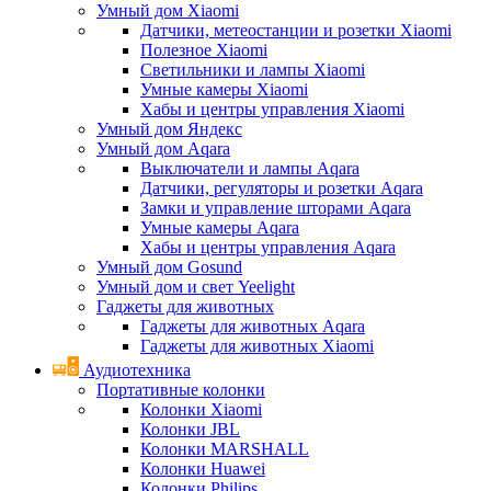
Умный дом Xiaomi
Датчики, метеостанции и розетки Xiaomi
Полезное Xiaomi
Светильники и лампы Xiaomi
Умные камеры Xiaomi
Хабы и центры управления Xiaomi
Умный дом Яндекс
Умный дом Aqara
Выключатели и лампы Aqara
Датчики, регуляторы и розетки Aqara
Замки и управление шторами Aqara
Умные камеры Aqara
Хабы и центры управления Aqara
Умный дом Gosund
Умный дом и свет Yeelight
Гаджеты для животных
Гаджеты для животных Aqara
Гаджеты для животных Xiaomi
Аудиотехника
Портативные колонки
Колонки Xiaomi
Колонки JBL
Колонки MARSHALL
Колонки Huawei
Колонки Philips