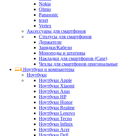
Nokia
Olmio
Panasonic
texet
Vertex
Аксессуары для смартфонов
Стилусы для смартфонов
Держатели
Зарядки/Кабели
Моноподы и штативы
Накладки для смартфонов (Case)
Чехлы для смартфонов оригинальные
Ноутбуки и компьютеры
Ноутбуки
Ноутбуки Apple
Ноутбуки Xiaomi
Ноутбуки Asus
Ноутбуки HP
Ноутбуки Honor
Ноутбуки Realme
Ноутбуки Lenovo
Ноутбуки Tecno
Ноутбуки Infinix
Ноутбуки Acer
Ноутбуки Dell