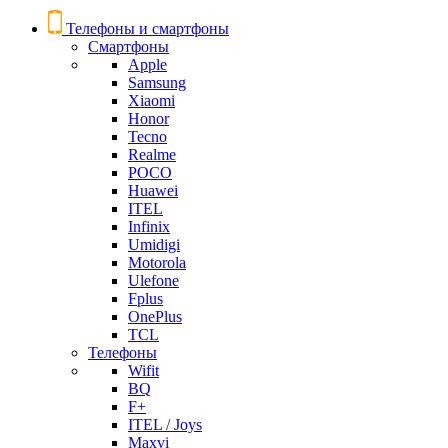
Телефоны и смартфоны
Смартфоны
Apple
Samsung
Xiaomi
Honor
Tecno
Realme
POCO
Huawei
ITEL
Infinix
Umidigi
Motorola
Ulefone
Fplus
OnePlus
TCL
Телефоны
Wifit
BQ
F+
ITEL / Joys
Maxvi