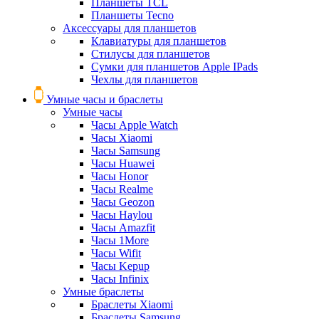
Планшеты TCL
Планшеты Tecno
Аксессуары для планшетов
Клавиатуры для планшетов
Стилусы для планшетов
Сумки для планшетов Apple IPads
Чехлы для планшетов
Умные часы и браслеты
Умные часы
Часы Apple Watch
Часы Xiaomi
Часы Samsung
Часы Huawei
Часы Honor
Часы Realme
Часы Geozon
Часы Haylou
Часы Amazfit
Часы 1More
Часы Wifit
Часы Kepup
Часы Infinix
Умные браслеты
Браслеты Xiaomi
Браслеты Samsung