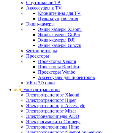
Спутниковое ТВ
Аксессуары к TV
Кронштейны для TV
Пульты управления
Экшн-камеры
Экшн-камеры Xiaomi
Экшн-камеры GoPro
Экшн-камеры DJI
Экшн-камеры Ginzzu
Фотопринтеры
Проекторы
Проекторы Xiaomi
Проекторы Rombica
Проекторы Wanbo
Аксессуары для проекторов
VR и 3D очки
Электротранспорт
Электротранспорт XIaomi
Электротранспорт Hiper
Электротранспорт Accesstyle
Электротранспорт Mizar
Электровелосипеды ADO
Электросамокаты Carmega
Электровелосипеды Himo
Электротранспорт Ninebot by Segway