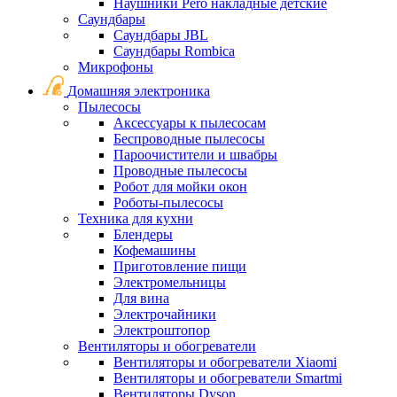
Наушники Pero накладные детские
Саундбары
Саундбары JBL
Саундбары Rombica
Микрофоны
Домашняя электроника
Пылесосы
Аксессуары к пылесосам
Беспроводные пылесосы
Пароочистители и швабры
Проводные пылесосы
Робот для мойки окон
Роботы-пылесосы
Техника для кухни
Блендеры
Кофемашины
Приготовление пищи
Электромельницы
Для вина
Электрочайники
Электроштопор
Вентиляторы и обогреватели
Вентиляторы и обогреватели Xiaomi
Вентиляторы и обогреватели Smartmi
Вентиляторы Dyson