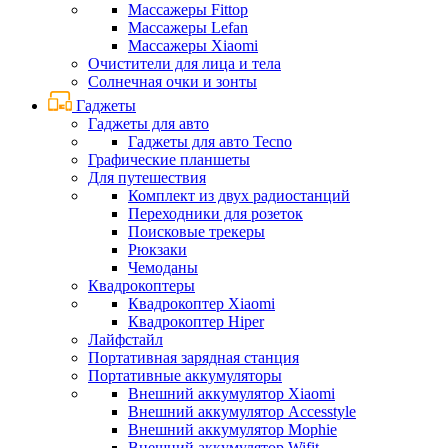
Массажеры Fittop
Массажеры Lefan
Массажеры Xiaomi
Очистители для лица и тела
Солнечная очки и зонты
Гаджеты
Гаджеты для авто
Гаджеты для авто Tecno
Графические планшеты
Для путешествия
Комплект из двух радиостанций
Переходники для розеток
Поисковые трекеры
Рюкзаки
Чемоданы
Квадрокоптеры
Квадрокоптер Xiaomi
Квадрокоптер Hiper
Лайфстайл
Портативная зарядная станция
Портативные аккумуляторы
Внешний аккумулятор Xiaomi
Внешний аккумулятор Accesstyle
Внешний аккумулятор Mophie
Внешний аккумулятор Wifit