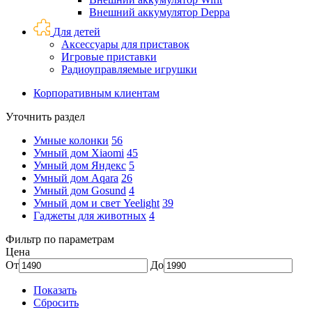
Внешний аккумулятор Deppa
Для детей
Аксессуары для приставок
Игровые приставки
Радиоуправляемые игрушки
Корпоративным клиентам
Уточнить раздел
Умные колонки
56
Умный дом Xiaomi
45
Умный дом Яндекс
5
Умный дом Aqara
26
Умный дом Gosund
4
Умный дом и свет Yeelight
39
Гаджеты для животных
4
Фильтр по параметрам
Цена
От
До
Показать
Сбросить