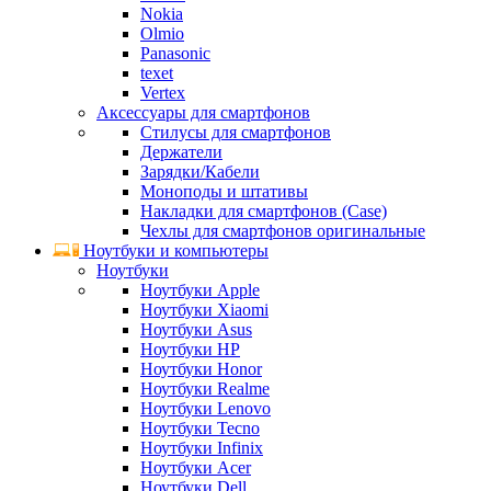
Nokia
Olmio
Panasonic
texet
Vertex
Аксессуары для смартфонов
Стилусы для смартфонов
Держатели
Зарядки/Кабели
Моноподы и штативы
Накладки для смартфонов (Case)
Чехлы для смартфонов оригинальные
Ноутбуки и компьютеры
Ноутбуки
Ноутбуки Apple
Ноутбуки Xiaomi
Ноутбуки Asus
Ноутбуки HP
Ноутбуки Honor
Ноутбуки Realme
Ноутбуки Lenovo
Ноутбуки Tecno
Ноутбуки Infinix
Ноутбуки Acer
Ноутбуки Dell