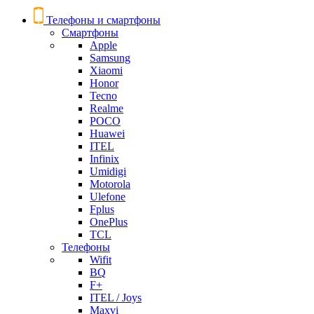
Телефоны и смартфоны
Смартфоны
Apple
Samsung
Xiaomi
Honor
Tecno
Realme
POCO
Huawei
ITEL
Infinix
Umidigi
Motorola
Ulefone
Fplus
OnePlus
TCL
Телефоны
Wifit
BQ
F+
ITEL / Joys
Maxvi