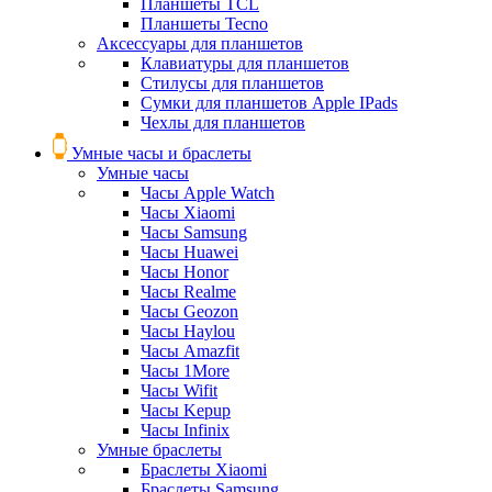
Планшеты TCL
Планшеты Tecno
Аксессуары для планшетов
Клавиатуры для планшетов
Стилусы для планшетов
Сумки для планшетов Apple IPads
Чехлы для планшетов
Умные часы и браслеты
Умные часы
Часы Apple Watch
Часы Xiaomi
Часы Samsung
Часы Huawei
Часы Honor
Часы Realme
Часы Geozon
Часы Haylou
Часы Amazfit
Часы 1More
Часы Wifit
Часы Kepup
Часы Infinix
Умные браслеты
Браслеты Xiaomi
Браслеты Samsung