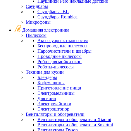
Наушники Pero накладные детские
Саундбары
Саундбары JBL
Саундбары Rombica
Микрофоны
Домашняя электроника
Пылесосы
Аксессуары к пылесосам
Беспроводные пылесосы
Пароочистители и швабры
Проводные пылесосы
Робот для мойки окон
Роботы-пылесосы
Техника для кухни
Блендеры
Кофемашины
Приготовление пищи
Электромельницы
Для вина
Электрочайники
Электроштопор
Вентиляторы и обогреватели
Вентиляторы и обогреватели Xiaomi
Вентиляторы и обогреватели Smartmi
Вентиляторы Dyson