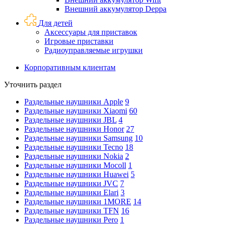
Внешний аккумулятор Deppa
Для детей
Аксессуары для приставок
Игровые приставки
Радиоуправляемые игрушки
Корпоративным клиентам
Уточнить раздел
Раздельные наушники Apple
9
Раздельные наушники Xiaomi
60
Раздельные наушники JBL
4
Раздельные наушники Honor
27
Раздельные наушники Samsung
10
Раздельные наушники Tecno
18
Раздельные наушники Nokia
2
Раздельные наушники Mocoll
1
Раздельные наушники Huawei
5
Раздельные наушники JVC
7
Раздельные наушники Elari
3
Раздельные наушники 1MORE
14
Раздельные наушники TFN
16
Раздельные наушники Pero
1