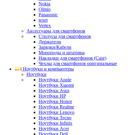
Nokia
Olmio
Panasonic
texet
Vertex
Аксессуары для смартфонов
Стилусы для смартфонов
Держатели
Зарядки/Кабели
Моноподы и штативы
Накладки для смартфонов (Case)
Чехлы для смартфонов оригинальные
Ноутбуки и компьютеры
Ноутбуки
Ноутбуки Apple
Ноутбуки Xiaomi
Ноутбуки Asus
Ноутбуки HP
Ноутбуки Honor
Ноутбуки Realme
Ноутбуки Lenovo
Ноутбуки Tecno
Ноутбуки Infinix
Ноутбуки Acer
Ноутбуки Dell