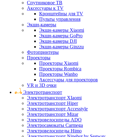
Спутниковое ТВ
Аксессуары к TV
Кронштейны для TV
Пульты управления
Экшн-камеры
Экшн-камеры Xiaomi
Экшн-камеры GoPro
Экшн-камеры DJI
Экшн-камеры Ginzzu
Фотопринтеры
Проекторы
Проекторы Xiaomi
Проекторы Rombica
Проекторы Wanbo
Аксессуары для проекторов
VR и 3D очки
Электротранспорт
Электротранспорт XIaomi
Электротранспорт Hiper
Электротранспорт Accesstyle
Электротранспорт Mizar
Электровелосипеды ADO
Электросамокаты Carmega
Электровелосипеды Himo
Электротранспорт Ninebot by Segway