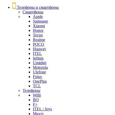
Телефоны и смартфоны
Смартфоны
Apple
Samsung
Xiaomi
Honor
Tecno
Realme
POCO
Huawei
ITEL
Infinix
Umidigi
Motorola
Ulefone
Fplus
OnePlus
TCL
Телефоны
Wifit
BQ
F+
ITEL / Joys
Maxvi