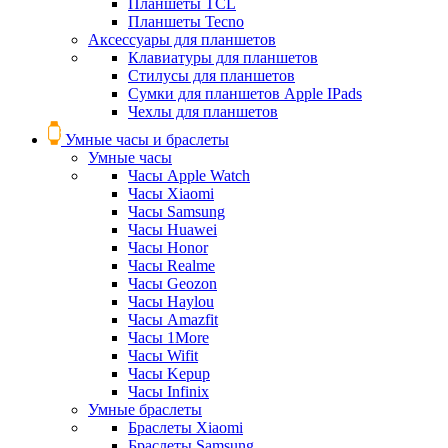
Планшеты TCL
Планшеты Tecno
Аксессуары для планшетов
Клавиатуры для планшетов
Стилусы для планшетов
Сумки для планшетов Apple IPads
Чехлы для планшетов
Умные часы и браслеты
Умные часы
Часы Apple Watch
Часы Xiaomi
Часы Samsung
Часы Huawei
Часы Honor
Часы Realme
Часы Geozon
Часы Haylou
Часы Amazfit
Часы 1More
Часы Wifit
Часы Kepup
Часы Infinix
Умные браслеты
Браслеты Xiaomi
Браслеты Samsung