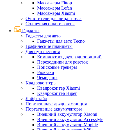
Массажеры Fittop
Массажеры Lefan
Массажеры Xiaomi
Очистители для лица и тела
Солнечная очки и зонты
Гаджеты
Гаджеты для авто
Гаджеты для авто Tecno
Графические планшеты
Для путешествия
Комплект из двух радиостанций
Переходники для розеток
Поисковые трекеры
Рюкзаки
Чемоданы
Квадрокоптеры
Квадрокоптер Xiaomi
Квадрокоптер Hiper
Лайфстайл
Портативная зарядная станция
Портативные аккумуляторы
Внешний аккумулятор Xiaomi
Внешний аккумулятор Accesstyle
Внешний аккумулятор Mophie
Внешний аккумулятор Wifit