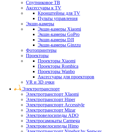
Спутниковое ТВ
Аксессуары к TV
Кронштейны для TV
Пульты управления
Экшн-камеры
Экшн-камеры Xiaomi
Экшн-камеры GoPro
Экшн-камеры DJI
Экшн-камеры Ginzzu
Фотопринтеры
Проекторы
Проекторы Xiaomi
Проекторы Rombica
Проекторы Wanbo
Аксессуары для проекторов
VR и 3D очки
Электротранспорт
Электротранспорт XIaomi
Электротранспорт Hiper
Электротранспорт Accesstyle
Электротранспорт Mizar
Электровелосипеды ADO
Электросамокаты Carmega
Электровелосипеды Himo
Электротранспорт Ninebot by Segway