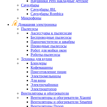
Наушники Pero накладные детские
Саундбары
Саундбары JBL
Саундбары Rombica
Микрофоны
Домашняя электроника
Пылесосы
Аксессуары к пылесосам
Беспроводные пылесосы
Пароочистители и швабры
Проводные пылесосы
Робот для мойки окон
Роботы-пылесосы
Техника для кухни
Блендеры
Кофемашины
Приготовление пищи
Электромельницы
Для вина
Электрочайники
Электроштопор
Вентиляторы и обогреватели
Вентиляторы и обогреватели Xiaomi
Вентиляторы и обогреватели Smartmi
Вентиляторы Dyson