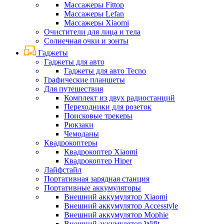
Массажеры Fittop
Массажеры Lefan
Массажеры Xiaomi
Очистители для лица и тела
Солнечная очки и зонты
Гаджеты
Гаджеты для авто
Гаджеты для авто Tecno
Графические планшеты
Для путешествия
Комплект из двух радиостанций
Переходники для розеток
Поисковые трекеры
Рюкзаки
Чемоданы
Квадрокоптеры
Квадрокоптер Xiaomi
Квадрокоптер Hiper
Лайфстайл
Портативная зарядная станция
Портативные аккумуляторы
Внешний аккумулятор Xiaomi
Внешний аккумулятор Accesstyle
Внешний аккумулятор Mophie
Внешний аккумулятор Wifit