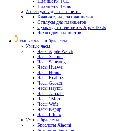
Планшеты TCL
Планшеты Tecno
Аксессуары для планшетов
Клавиатуры для планшетов
Стилусы для планшетов
Сумки для планшетов Apple IPads
Чехлы для планшетов
Умные часы и браслеты
Умные часы
Часы Apple Watch
Часы Xiaomi
Часы Samsung
Часы Huawei
Часы Honor
Часы Realme
Часы Geozon
Часы Haylou
Часы Amazfit
Часы 1More
Часы Wifit
Часы Kepup
Часы Infinix
Умные браслеты
Браслеты Xiaomi
Браслеты Samsung