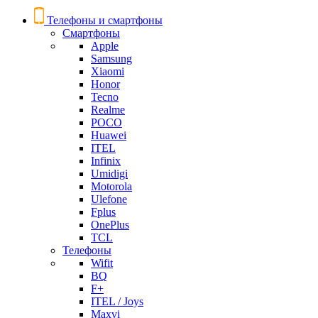
Телефоны и смартфоны
Смартфоны
Apple
Samsung
Xiaomi
Honor
Tecno
Realme
POCO
Huawei
ITEL
Infinix
Umidigi
Motorola
Ulefone
Fplus
OnePlus
TCL
Телефоны
Wifit
BQ
F+
ITEL / Joys
Maxvi