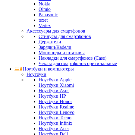
Nokia
Olmio
Panasonic
texet
Vertex
Аксессуары для смартфонов
Стилусы для смартфонов
Держатели
Зарядки/Кабели
Моноподы и штативы
Накладки для смартфонов (Case)
Чехлы для смартфонов оригинальные
Ноутбуки и компьютеры
Ноутбуки
Ноутбуки Apple
Ноутбуки Xiaomi
Ноутбуки Asus
Ноутбуки HP
Ноутбуки Honor
Ноутбуки Realme
Ноутбуки Lenovo
Ноутбуки Tecno
Ноутбуки Infinix
Ноутбуки Acer
Ноутбуки Dell