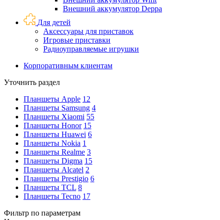
Внешний аккумулятор Deppa
Для детей
Аксессуары для приставок
Игровые приставки
Радиоуправляемые игрушки
Корпоративным клиентам
Уточнить раздел
Планшеты Apple
12
Планшеты Samsung
4
Планшеты Xiaomi
55
Планшеты Honor
15
Планшеты Huawei
6
Планшеты Nokia
1
Планшеты Realme
3
Планшеты Digma
15
Планшеты Alcatel
2
Планшеты Prestigio
6
Планшеты TCL
8
Планшеты Tecno
17
Фильтр по параметрам