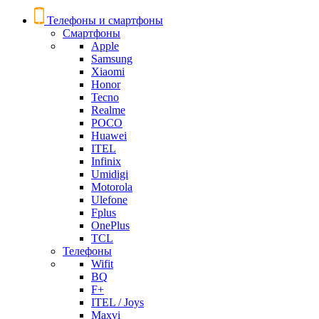
Телефоны и смартфоны
Смартфоны
Apple
Samsung
Xiaomi
Honor
Tecno
Realme
POCO
Huawei
ITEL
Infinix
Umidigi
Motorola
Ulefone
Fplus
OnePlus
TCL
Телефоны
Wifit
BQ
F+
ITEL / Joys
Maxvi