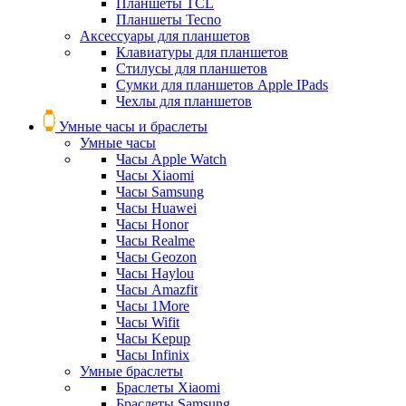
Планшеты TCL
Планшеты Tecno
Аксессуары для планшетов
Клавиатуры для планшетов
Стилусы для планшетов
Сумки для планшетов Apple IPads
Чехлы для планшетов
Умные часы и браслеты
Умные часы
Часы Apple Watch
Часы Xiaomi
Часы Samsung
Часы Huawei
Часы Honor
Часы Realme
Часы Geozon
Часы Haylou
Часы Amazfit
Часы 1More
Часы Wifit
Часы Kepup
Часы Infinix
Умные браслеты
Браслеты Xiaomi
Браслеты Samsung