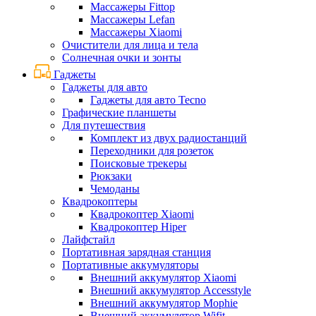
Массажеры Fittop
Массажеры Lefan
Массажеры Xiaomi
Очистители для лица и тела
Солнечная очки и зонты
Гаджеты
Гаджеты для авто
Гаджеты для авто Tecno
Графические планшеты
Для путешествия
Комплект из двух радиостанций
Переходники для розеток
Поисковые трекеры
Рюкзаки
Чемоданы
Квадрокоптеры
Квадрокоптер Xiaomi
Квадрокоптер Hiper
Лайфстайл
Портативная зарядная станция
Портативные аккумуляторы
Внешний аккумулятор Xiaomi
Внешний аккумулятор Accesstyle
Внешний аккумулятор Mophie
Внешний аккумулятор Wifit