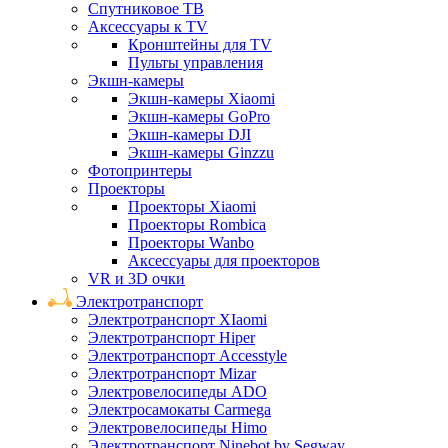
Спутниковое ТВ
Аксессуары к TV
Кронштейны для TV
Пульты управления
Экшн-камеры
Экшн-камеры Xiaomi
Экшн-камеры GoPro
Экшн-камеры DJI
Экшн-камеры Ginzzu
Фотопринтеры
Проекторы
Проекторы Xiaomi
Проекторы Rombica
Проекторы Wanbo
Аксессуары для проекторов
VR и 3D очки
Электротранспорт
Электротранспорт XIaomi
Электротранспорт Hiper
Электротранспорт Accesstyle
Электротранспорт Mizar
Электровелосипеды ADO
Электросамокаты Carmega
Электровелосипеды Himo
Электротранспорт Ninebot by Segway