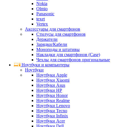
Nokia
Olmio
Panasonic
texet
Vertex
Аксессуары для смартфонов
Стилусы для смартфонов
Держатели
Зарядки/Кабели
Моноподы и штативы
Накладки для смартфонов (Case)
Чехлы для смартфонов оригинальные
Ноутбуки и компьютеры
Ноутбуки
Ноутбуки Apple
Ноутбуки Xiaomi
Ноутбуки Asus
Ноутбуки HP
Ноутбуки Honor
Ноутбуки Realme
Ноутбуки Lenovo
Ноутбуки Tecno
Ноутбуки Infinix
Ноутбуки Acer
Ноутбуки Dell