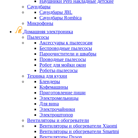
Наушники Pero накладные детские
Саундбары
Саундбары JBL
Саундбары Rombica
Микрофоны
Домашняя электроника
Пылесосы
Аксессуары к пылесосам
Беспроводные пылесосы
Пароочистители и швабры
Проводные пылесосы
Робот для мойки окон
Роботы-пылесосы
Техника для кухни
Блендеры
Кофемашины
Приготовление пищи
Электромельницы
Для вина
Электрочайники
Электроштопор
Вентиляторы и обогреватели
Вентиляторы и обогреватели Xiaomi
Вентиляторы и обогреватели Smartmi
Вентиляторы Dyson