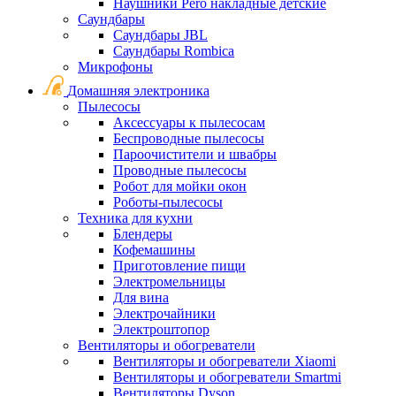
Наушники Pero накладные детские
Саундбары
Саундбары JBL
Саундбары Rombica
Микрофоны
Домашняя электроника
Пылесосы
Аксессуары к пылесосам
Беспроводные пылесосы
Пароочистители и швабры
Проводные пылесосы
Робот для мойки окон
Роботы-пылесосы
Техника для кухни
Блендеры
Кофемашины
Приготовление пищи
Электромельницы
Для вина
Электрочайники
Электроштопор
Вентиляторы и обогреватели
Вентиляторы и обогреватели Xiaomi
Вентиляторы и обогреватели Smartmi
Вентиляторы Dyson