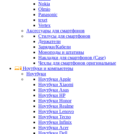
Nokia
Olmio
Panasonic
texet
Vertex
Аксессуары для смартфонов
Стилусы для смартфонов
Держатели
Зарядки/Кабели
Моноподы и штативы
Накладки для смартфонов (Case)
Чехлы для смартфонов оригинальные
Ноутбуки и компьютеры
Ноутбуки
Ноутбуки Apple
Ноутбуки Xiaomi
Ноутбуки Asus
Ноутбуки HP
Ноутбуки Honor
Ноутбуки Realme
Ноутбуки Lenovo
Ноутбуки Tecno
Ноутбуки Infinix
Ноутбуки Acer
Ноутбуки Dell