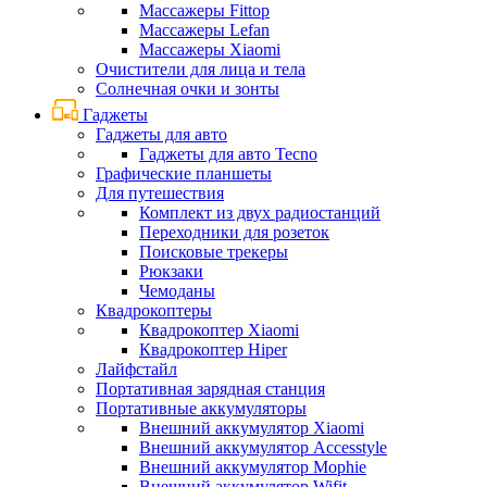
Массажеры Fittop
Массажеры Lefan
Массажеры Xiaomi
Очистители для лица и тела
Солнечная очки и зонты
Гаджеты
Гаджеты для авто
Гаджеты для авто Tecno
Графические планшеты
Для путешествия
Комплект из двух радиостанций
Переходники для розеток
Поисковые трекеры
Рюкзаки
Чемоданы
Квадрокоптеры
Квадрокоптер Xiaomi
Квадрокоптер Hiper
Лайфстайл
Портативная зарядная станция
Портативные аккумуляторы
Внешний аккумулятор Xiaomi
Внешний аккумулятор Accesstyle
Внешний аккумулятор Mophie
Внешний аккумулятор Wifit