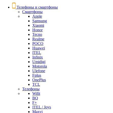
Телефоны и смартфоны
Смартфоны
Apple
Samsung
Xiaomi
Honor
Tecno
Realme
POCO
Huawei
ITEL
Infinix
Umidigi
Motorola
Ulefone
Fplus
OnePlus
TCL
Телефоны
Wifit
BQ
F+
ITEL / Joys
Maxvi