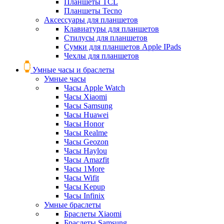
Планшеты TCL
Планшеты Tecno
Аксессуары для планшетов
Клавиатуры для планшетов
Стилусы для планшетов
Сумки для планшетов Apple IPads
Чехлы для планшетов
Умные часы и браслеты
Умные часы
Часы Apple Watch
Часы Xiaomi
Часы Samsung
Часы Huawei
Часы Honor
Часы Realme
Часы Geozon
Часы Haylou
Часы Amazfit
Часы 1More
Часы Wifit
Часы Kepup
Часы Infinix
Умные браслеты
Браслеты Xiaomi
Браслеты Samsung