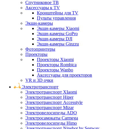
Спутниковое ТВ
Аксессуары к TV
Кронштейны для TV
Пульты управления
Экшн-камеры
Экшн-камеры Xiaomi
Экшн-камеры GoPro
Экшн-камеры DJI
Экшн-камеры Ginzzu
Фотопринтеры
Проекторы
Проекторы Xiaomi
Проекторы Rombica
Проекторы Wanbo
Аксессуары для проекторов
VR и 3D очки
Электротранспорт
Электротранспорт XIaomi
Электротранспорт Hiper
Электротранспорт Accesstyle
Электротранспорт Mizar
Электровелосипеды ADO
Электросамокаты Carmega
Электровелосипеды Himo
Электротранспорт Ninebot by Segway