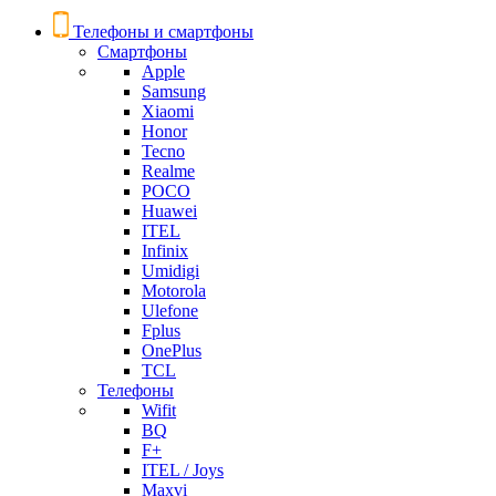
Телефоны и смартфоны
Смартфоны
Apple
Samsung
Xiaomi
Honor
Tecno
Realme
POCO
Huawei
ITEL
Infinix
Umidigi
Motorola
Ulefone
Fplus
OnePlus
TCL
Телефоны
Wifit
BQ
F+
ITEL / Joys
Maxvi