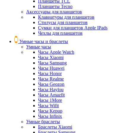
Планшеты TCL
Планшеты Tecno
Аксессуары для планшетов
Клавиатуры для планшетов
Стилусы для планшетов
Сумки для планшетов Apple IPads
Чехлы для планшетов
Умные часы и браслеты
Умные часы
Часы Apple Watch
Часы Xiaomi
Часы Samsung
Часы Huawei
Часы Honor
Часы Realme
Часы Geozon
Часы Haylou
Часы Amazfit
Часы 1More
Часы Wifit
Часы Kepup
Часы Infinix
Умные браслеты
Браслеты Xiaomi
Браслеты Samsung