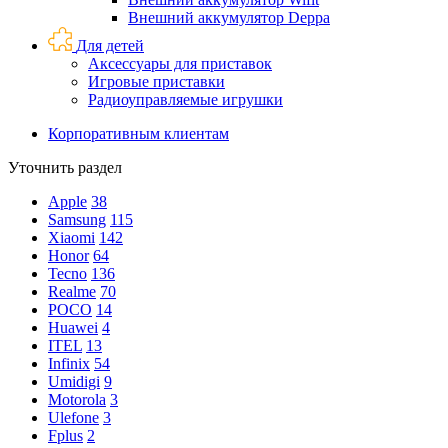
Внешний аккумулятор Deppa
Для детей
Аксессуары для приставок
Игровые приставки
Радиоуправляемые игрушки
Корпоративным клиентам
Уточнить раздел
Apple
38
Samsung
115
Xiaomi
142
Honor
64
Tecno
136
Realme
70
POCO
14
Huawei
4
ITEL
13
Infinix
54
Umidigi
9
Motorola
3
Ulefone
3
Fplus
2