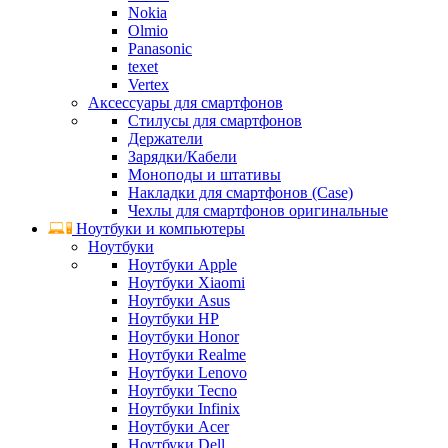
Nokia
Olmio
Panasonic
texet
Vertex
Аксессуары для смартфонов
Стилусы для смартфонов
Держатели
Зарядки/Кабели
Моноподы и штативы
Накладки для смартфонов (Case)
Чехлы для смартфонов оригинальные
Ноутбуки и компьютеры
Ноутбуки
Ноутбуки Apple
Ноутбуки Xiaomi
Ноутбуки Asus
Ноутбуки HP
Ноутбуки Honor
Ноутбуки Realme
Ноутбуки Lenovo
Ноутбуки Tecno
Ноутбуки Infinix
Ноутбуки Acer
Ноутбуки Dell