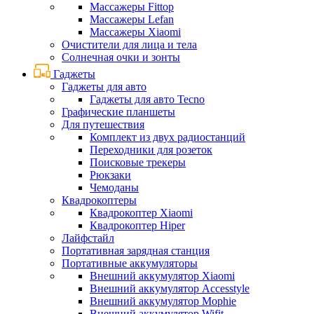
Массажеры Fittop
Массажеры Lefan
Массажеры Xiaomi
Очистители для лица и тела
Солнечная очки и зонты
Гаджеты
Гаджеты для авто
Гаджеты для авто Tecno
Графические планшеты
Для путешествия
Комплект из двух радиостанций
Переходники для розеток
Поисковые трекеры
Рюкзаки
Чемоданы
Квадрокоптеры
Квадрокоптер Xiaomi
Квадрокоптер Hiper
Лайфстайл
Портативная зарядная станция
Портативные аккумуляторы
Внешний аккумулятор Xiaomi
Внешний аккумулятор Accesstyle
Внешний аккумулятор Mophie
Внешний аккумулятор Wifit