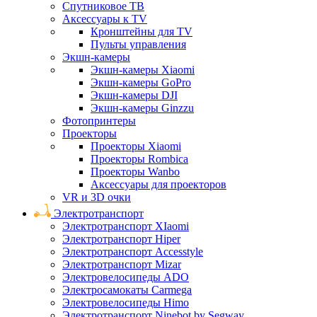
Спутниковое ТВ
Аксессуары к TV
Кронштейны для TV
Пульты управления
Экшн-камеры
Экшн-камеры Xiaomi
Экшн-камеры GoPro
Экшн-камеры DJI
Экшн-камеры Ginzzu
Фотопринтеры
Проекторы
Проекторы Xiaomi
Проекторы Rombica
Проекторы Wanbo
Аксессуары для проекторов
VR и 3D очки
Электротранспорт
Электротранспорт XIaomi
Электротранспорт Hiper
Электротранспорт Accesstyle
Электротранспорт Mizar
Электровелосипеды ADO
Электросамокаты Carmega
Электровелосипеды Himo
Электротранспорт Ninebot by Segway