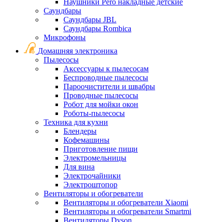
Наушники Pero накладные детские
Саундбары
Саундбары JBL
Саундбары Rombica
Микрофоны
Домашняя электроника
Пылесосы
Аксессуары к пылесосам
Беспроводные пылесосы
Пароочистители и швабры
Проводные пылесосы
Робот для мойки окон
Роботы-пылесосы
Техника для кухни
Блендеры
Кофемашины
Приготовление пищи
Электромельницы
Для вина
Электрочайники
Электроштопор
Вентиляторы и обогреватели
Вентиляторы и обогреватели Xiaomi
Вентиляторы и обогреватели Smartmi
Вентиляторы Dyson