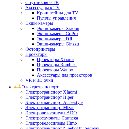
Спутниковое ТВ
Аксессуары к TV
Кронштейны для TV
Пульты управления
Экшн-камеры
Экшн-камеры Xiaomi
Экшн-камеры GoPro
Экшн-камеры DJI
Экшн-камеры Ginzzu
Фотопринтеры
Проекторы
Проекторы Xiaomi
Проекторы Rombica
Проекторы Wanbo
Аксессуары для проекторов
VR и 3D очки
Электротранспорт
Электротранспорт XIaomi
Электротранспорт Hiper
Электротранспорт Accesstyle
Электротранспорт Mizar
Электровелосипеды ADO
Электросамокаты Carmega
Электровелосипеды Himo
Электротранспорт Ninebot by Segway