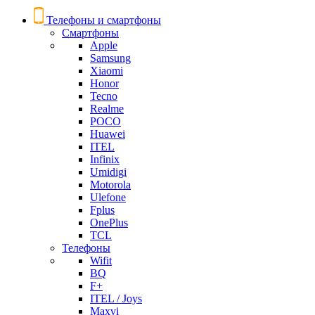
Телефоны и смартфоны
Смартфоны
Apple
Samsung
Xiaomi
Honor
Tecno
Realme
POCO
Huawei
ITEL
Infinix
Umidigi
Motorola
Ulefone
Fplus
OnePlus
TCL
Телефоны
Wifit
BQ
F+
ITEL / Joys
Maxvi