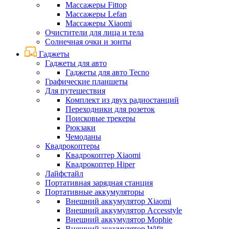
Массажеры Fittop
Массажеры Lefan
Массажеры Xiaomi
Очистители для лица и тела
Солнечная очки и зонты
Гаджеты
Гаджеты для авто
Гаджеты для авто Tecno
Графические планшеты
Для путешествия
Комплект из двух радиостанций
Переходники для розеток
Поисковые трекеры
Рюкзаки
Чемоданы
Квадрокоптеры
Квадрокоптер Xiaomi
Квадрокоптер Hiper
Лайфстайл
Портативная зарядная станция
Портативные аккумуляторы
Внешний аккумулятор Xiaomi
Внешний аккумулятор Accesstyle
Внешний аккумулятор Mophie
Внешний аккумулятор Wifit