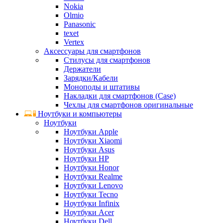
Nokia
Olmio
Panasonic
texet
Vertex
Аксессуары для смартфонов
Стилусы для смартфонов
Держатели
Зарядки/Кабели
Моноподы и штативы
Накладки для смартфонов (Case)
Чехлы для смартфонов оригинальные
Ноутбуки и компьютеры
Ноутбуки
Ноутбуки Apple
Ноутбуки Xiaomi
Ноутбуки Asus
Ноутбуки HP
Ноутбуки Honor
Ноутбуки Realme
Ноутбуки Lenovo
Ноутбуки Tecno
Ноутбуки Infinix
Ноутбуки Acer
Ноутбуки Dell