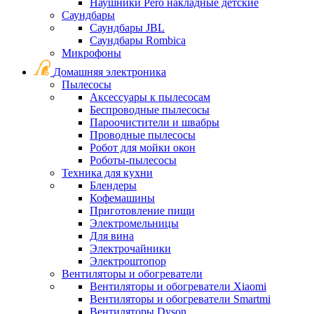
Наушники Pero накладные детские
Саундбары
Саундбары JBL
Саундбары Rombica
Микрофоны
Домашняя электроника
Пылесосы
Аксессуары к пылесосам
Беспроводные пылесосы
Пароочистители и швабры
Проводные пылесосы
Робот для мойки окон
Роботы-пылесосы
Техника для кухни
Блендеры
Кофемашины
Приготовление пищи
Электромельницы
Для вина
Электрочайники
Электроштопор
Вентиляторы и обогреватели
Вентиляторы и обогреватели Xiaomi
Вентиляторы и обогреватели Smartmi
Вентиляторы Dyson