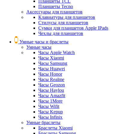
Планшеты TCL
Планшеты Tecno
Аксессуары для планшетов
Клавиатуры для планшетов
Стилусы для планшетов
Сумки для планшетов Apple IPads
Чехлы для планшетов
Умные часы и браслеты
Умные часы
Часы Apple Watch
Часы Xiaomi
Часы Samsung
Часы Huawei
Часы Honor
Часы Realme
Часы Geozon
Часы Haylou
Часы Amazfit
Часы 1More
Часы Wifit
Часы Kepup
Часы Infinix
Умные браслеты
Браслеты Xiaomi
Браслеты Samsung