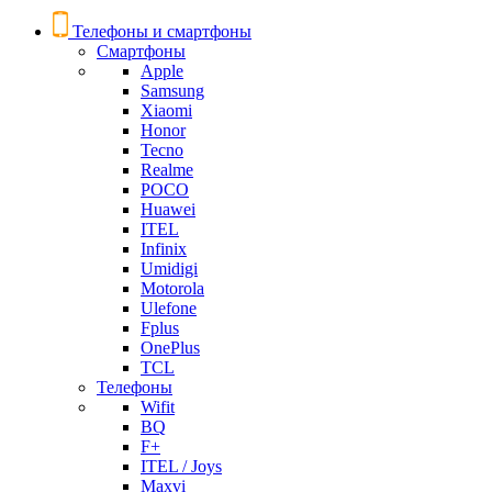
Телефоны и смартфоны
Смартфоны
Apple
Samsung
Xiaomi
Honor
Tecno
Realme
POCO
Huawei
ITEL
Infinix
Umidigi
Motorola
Ulefone
Fplus
OnePlus
TCL
Телефоны
Wifit
BQ
F+
ITEL / Joys
Maxvi