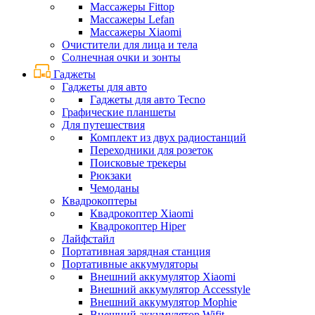
Массажеры Fittop
Массажеры Lefan
Массажеры Xiaomi
Очистители для лица и тела
Солнечная очки и зонты
Гаджеты
Гаджеты для авто
Гаджеты для авто Tecno
Графические планшеты
Для путешествия
Комплект из двух радиостанций
Переходники для розеток
Поисковые трекеры
Рюкзаки
Чемоданы
Квадрокоптеры
Квадрокоптер Xiaomi
Квадрокоптер Hiper
Лайфстайл
Портативная зарядная станция
Портативные аккумуляторы
Внешний аккумулятор Xiaomi
Внешний аккумулятор Accesstyle
Внешний аккумулятор Mophie
Внешний аккумулятор Wifit