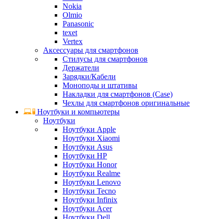
Nokia
Olmio
Panasonic
texet
Vertex
Аксессуары для смартфонов
Стилусы для смартфонов
Держатели
Зарядки/Кабели
Моноподы и штативы
Накладки для смартфонов (Case)
Чехлы для смартфонов оригинальные
Ноутбуки и компьютеры
Ноутбуки
Ноутбуки Apple
Ноутбуки Xiaomi
Ноутбуки Asus
Ноутбуки HP
Ноутбуки Honor
Ноутбуки Realme
Ноутбуки Lenovo
Ноутбуки Tecno
Ноутбуки Infinix
Ноутбуки Acer
Ноутбуки Dell