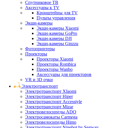
Спутниковое ТВ
Аксессуары к TV
Кронштейны для TV
Пульты управления
Экшн-камеры
Экшн-камеры Xiaomi
Экшн-камеры GoPro
Экшн-камеры DJI
Экшн-камеры Ginzzu
Фотопринтеры
Проекторы
Проекторы Xiaomi
Проекторы Rombica
Проекторы Wanbo
Аксессуары для проекторов
VR и 3D очки
Электротранспорт
Электротранспорт XIaomi
Электротранспорт Hiper
Электротранспорт Accesstyle
Электротранспорт Mizar
Электровелосипеды ADO
Электросамокаты Carmega
Электровелосипеды Himo
Электротранспорт Ninebot by Segway