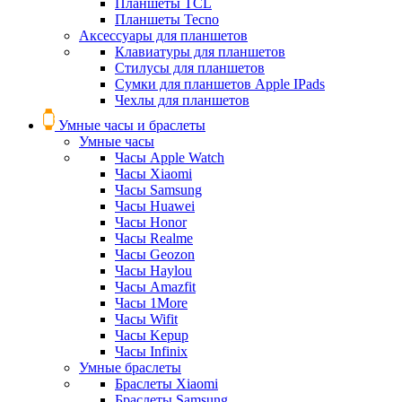
Планшеты TCL
Планшеты Tecno
Аксессуары для планшетов
Клавиатуры для планшетов
Стилусы для планшетов
Сумки для планшетов Apple IPads
Чехлы для планшетов
Умные часы и браслеты
Умные часы
Часы Apple Watch
Часы Xiaomi
Часы Samsung
Часы Huawei
Часы Honor
Часы Realme
Часы Geozon
Часы Haylou
Часы Amazfit
Часы 1More
Часы Wifit
Часы Kepup
Часы Infinix
Умные браслеты
Браслеты Xiaomi
Браслеты Samsung