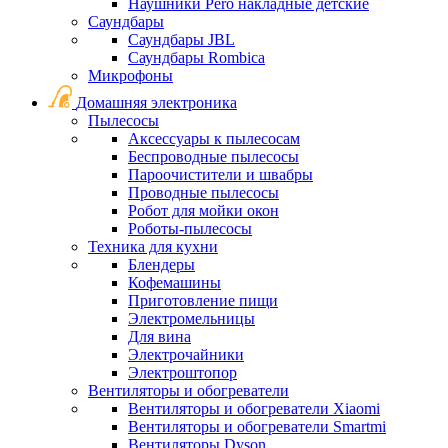
Наушники Pero накладные детские
Саундбары
Саундбары JBL
Саундбары Rombica
Микрофоны
Домашняя электроника
Пылесосы
Аксессуары к пылесосам
Беспроводные пылесосы
Пароочистители и швабры
Проводные пылесосы
Робот для мойки окон
Роботы-пылесосы
Техника для кухни
Блендеры
Кофемашины
Приготовление пищи
Электромельницы
Для вина
Электрочайники
Электроштопор
Вентиляторы и обогреватели
Вентиляторы и обогреватели Xiaomi
Вентиляторы и обогреватели Smartmi
Вентиляторы Dyson