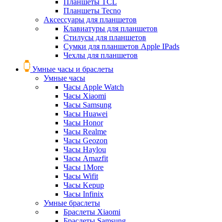
Планшеты TCL
Планшеты Tecno
Аксессуары для планшетов
Клавиатуры для планшетов
Стилусы для планшетов
Сумки для планшетов Apple IPads
Чехлы для планшетов
Умные часы и браслеты
Умные часы
Часы Apple Watch
Часы Xiaomi
Часы Samsung
Часы Huawei
Часы Honor
Часы Realme
Часы Geozon
Часы Haylou
Часы Amazfit
Часы 1More
Часы Wifit
Часы Kepup
Часы Infinix
Умные браслеты
Браслеты Xiaomi
Браслеты Samsung