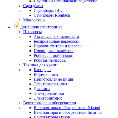
Наушники Pero накладные детские
Саундбары
Саундбары JBL
Саундбары Rombica
Микрофоны
Домашняя электроника
Пылесосы
Аксессуары к пылесосам
Беспроводные пылесосы
Пароочистители и швабры
Проводные пылесосы
Робот для мойки окон
Роботы-пылесосы
Техника для кухни
Блендеры
Кофемашины
Приготовление пищи
Электромельницы
Для вина
Электрочайники
Электроштопор
Вентиляторы и обогреватели
Вентиляторы и обогреватели Xiaomi
Вентиляторы и обогреватели Smartmi
Вентиляторы Dyson