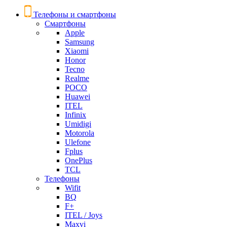
Телефоны и смартфоны
Смартфоны
Apple
Samsung
Xiaomi
Honor
Tecno
Realme
POCO
Huawei
ITEL
Infinix
Umidigi
Motorola
Ulefone
Fplus
OnePlus
TCL
Телефоны
Wifit
BQ
F+
ITEL / Joys
Maxvi