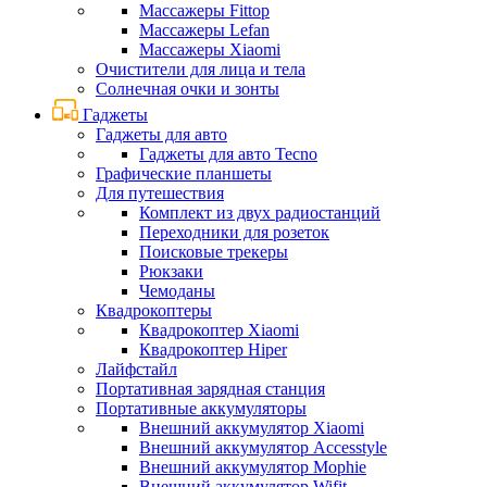
Массажеры Fittop
Массажеры Lefan
Массажеры Xiaomi
Очистители для лица и тела
Солнечная очки и зонты
Гаджеты
Гаджеты для авто
Гаджеты для авто Tecno
Графические планшеты
Для путешествия
Комплект из двух радиостанций
Переходники для розеток
Поисковые трекеры
Рюкзаки
Чемоданы
Квадрокоптеры
Квадрокоптер Xiaomi
Квадрокоптер Hiper
Лайфстайл
Портативная зарядная станция
Портативные аккумуляторы
Внешний аккумулятор Xiaomi
Внешний аккумулятор Accesstyle
Внешний аккумулятор Mophie
Внешний аккумулятор Wifit