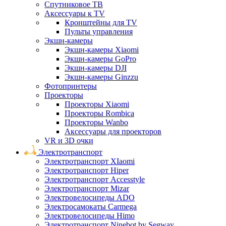
Спутниковое ТВ
Аксессуары к TV
Кронштейны для TV
Пульты управления
Экшн-камеры
Экшн-камеры Xiaomi
Экшн-камеры GoPro
Экшн-камеры DJI
Экшн-камеры Ginzzu
Фотопринтеры
Проекторы
Проекторы Xiaomi
Проекторы Rombica
Проекторы Wanbo
Аксессуары для проекторов
VR и 3D очки
Электротранспорт
Электротранспорт XIaomi
Электротранспорт Hiper
Электротранспорт Accesstyle
Электротранспорт Mizar
Электровелосипеды ADO
Электросамокаты Carmega
Электровелосипеды Himo
Электротранспорт Ninebot by Segway