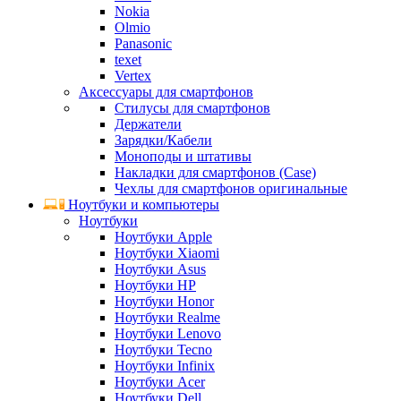
Nokia
Olmio
Panasonic
texet
Vertex
Аксессуары для смартфонов
Стилусы для смартфонов
Держатели
Зарядки/Кабели
Моноподы и штативы
Накладки для смартфонов (Case)
Чехлы для смартфонов оригинальные
Ноутбуки и компьютеры
Ноутбуки
Ноутбуки Apple
Ноутбуки Xiaomi
Ноутбуки Asus
Ноутбуки HP
Ноутбуки Honor
Ноутбуки Realme
Ноутбуки Lenovo
Ноутбуки Tecno
Ноутбуки Infinix
Ноутбуки Acer
Ноутбуки Dell