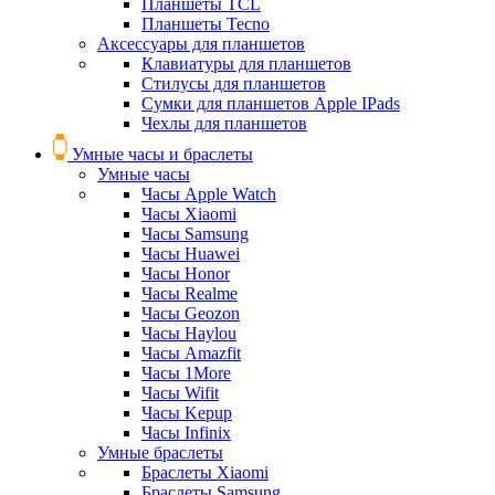
Планшеты TCL
Планшеты Tecno
Аксессуары для планшетов
Клавиатуры для планшетов
Стилусы для планшетов
Сумки для планшетов Apple IPads
Чехлы для планшетов
Умные часы и браслеты
Умные часы
Часы Apple Watch
Часы Xiaomi
Часы Samsung
Часы Huawei
Часы Honor
Часы Realme
Часы Geozon
Часы Haylou
Часы Amazfit
Часы 1More
Часы Wifit
Часы Kepup
Часы Infinix
Умные браслеты
Браслеты Xiaomi
Браслеты Samsung