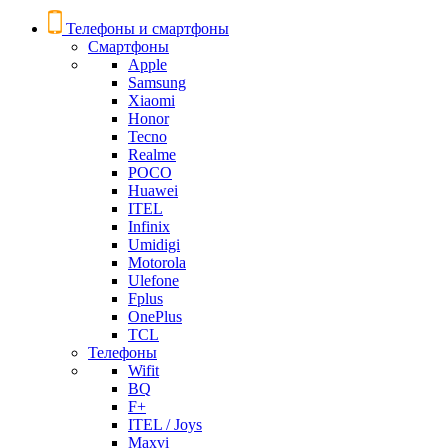
Телефоны и смартфоны
Смартфоны
Apple
Samsung
Xiaomi
Honor
Tecno
Realme
POCO
Huawei
ITEL
Infinix
Umidigi
Motorola
Ulefone
Fplus
OnePlus
TCL
Телефоны
Wifit
BQ
F+
ITEL / Joys
Maxvi