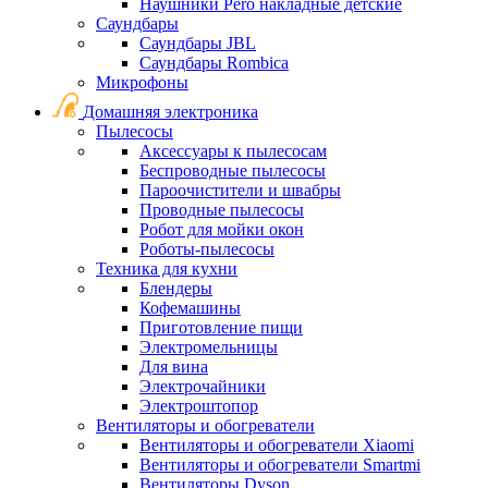
Наушники Pero накладные детские
Саундбары
Саундбары JBL
Саундбары Rombica
Микрофоны
Домашняя электроника
Пылесосы
Аксессуары к пылесосам
Беспроводные пылесосы
Пароочистители и швабры
Проводные пылесосы
Робот для мойки окон
Роботы-пылесосы
Техника для кухни
Блендеры
Кофемашины
Приготовление пищи
Электромельницы
Для вина
Электрочайники
Электроштопор
Вентиляторы и обогреватели
Вентиляторы и обогреватели Xiaomi
Вентиляторы и обогреватели Smartmi
Вентиляторы Dyson