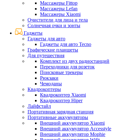
Массажеры Fittop
Массажеры Lefan
Массажеры Xiaomi
Очистители для лица и тела
Солнечная очки и зонты
Гаджеты
Гаджеты для авто
Гаджеты для авто Tecno
Графические планшеты
Для путешествия
Комплект из двух радиостанций
Переходники для розеток
Поисковые трекеры
Рюкзаки
Чемоданы
Квадрокоптеры
Квадрокоптер Xiaomi
Квадрокоптер Hiper
Лайфстайл
Портативная зарядная станция
Портативные аккумуляторы
Внешний аккумулятор Xiaomi
Внешний аккумулятор Accesstyle
Внешний аккумулятор Mophie
Внешний аккумулятор Wifit