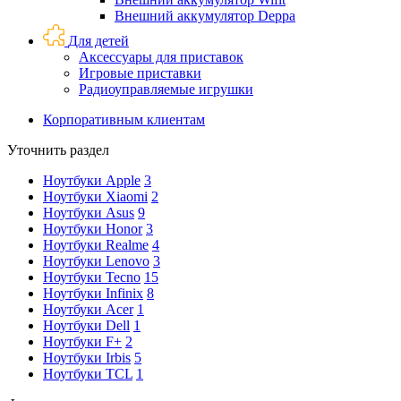
Внешний аккумулятор Deppa
Для детей
Аксессуары для приставок
Игровые приставки
Радиоуправляемые игрушки
Корпоративным клиентам
Уточнить раздел
Ноутбуки Apple
3
Ноутбуки Xiaomi
2
Ноутбуки Asus
9
Ноутбуки Honor
3
Ноутбуки Realme
4
Ноутбуки Lenovo
3
Ноутбуки Tecno
15
Ноутбуки Infinix
8
Ноутбуки Acer
1
Ноутбуки Dell
1
Ноутбуки F+
2
Ноутбуки Irbis
5
Ноутбуки TCL
1