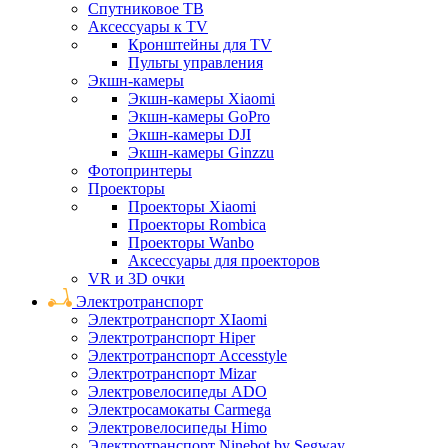
Спутниковое ТВ
Аксессуары к TV
Кронштейны для TV
Пульты управления
Экшн-камеры
Экшн-камеры Xiaomi
Экшн-камеры GoPro
Экшн-камеры DJI
Экшн-камеры Ginzzu
Фотопринтеры
Проекторы
Проекторы Xiaomi
Проекторы Rombica
Проекторы Wanbo
Аксессуары для проекторов
VR и 3D очки
Электротранспорт
Электротранспорт XIaomi
Электротранспорт Hiper
Электротранспорт Accesstyle
Электротранспорт Mizar
Электровелосипеды ADO
Электросамокаты Carmega
Электровелосипеды Himo
Электротранспорт Ninebot by Segway