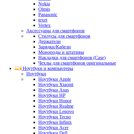
Nokia
Olmio
Panasonic
texet
Vertex
Аксессуары для смартфонов
Стилусы для смартфонов
Держатели
Зарядки/Кабели
Моноподы и штативы
Накладки для смартфонов (Case)
Чехлы для смартфонов оригинальные
Ноутбуки и компьютеры
Ноутбуки
Ноутбуки Apple
Ноутбуки Xiaomi
Ноутбуки Asus
Ноутбуки HP
Ноутбуки Honor
Ноутбуки Realme
Ноутбуки Lenovo
Ноутбуки Tecno
Ноутбуки Infinix
Ноутбуки Acer
Ноутбуки Dell