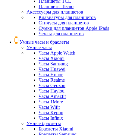
Планшеты TCL
Планшеты Tecno
Аксессуары для планшетов
Клавиатуры для планшетов
Стилусы для планшетов
Сумки для планшетов Apple IPads
Чехлы для планшетов
Умные часы и браслеты
Умные часы
Часы Apple Watch
Часы Xiaomi
Часы Samsung
Часы Huawei
Часы Honor
Часы Realme
Часы Geozon
Часы Haylou
Часы Amazfit
Часы 1More
Часы Wifit
Часы Kepup
Часы Infinix
Умные браслеты
Браслеты Xiaomi
Браслеты Samsung