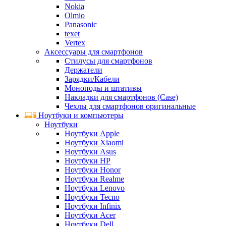
Nokia
Olmio
Panasonic
texet
Vertex
Аксессуары для смартфонов
Стилусы для смартфонов
Держатели
Зарядки/Кабели
Моноподы и штативы
Накладки для смартфонов (Case)
Чехлы для смартфонов оригинальные
Ноутбуки и компьютеры
Ноутбуки
Ноутбуки Apple
Ноутбуки Xiaomi
Ноутбуки Asus
Ноутбуки HP
Ноутбуки Honor
Ноутбуки Realme
Ноутбуки Lenovo
Ноутбуки Tecno
Ноутбуки Infinix
Ноутбуки Acer
Ноутбуки Dell