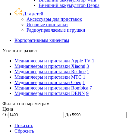
Внешний аккумулятор Deppa
Для детей
Аксессуары для приставок
Игровые приставки
Радиоуправляемые игрушки
Корпоративным клиентам
Уточнить раздел
Медиаплееры и приставки Apple TV
1
Медиаплееры и приставки Xiaomi
3
Медиаплееры и приставки Realme
1
Медиаплееры и приставки МТС
1
Медиаплееры и приставки Сбер
1
Медиаплееры и приставки Rombica
7
Медиаплееры и приставки DENN
9
Фильтр по параметрам
Цена
От
До
Показать
Сбросить