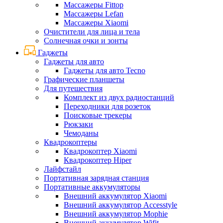
Массажеры Fittop
Массажеры Lefan
Массажеры Xiaomi
Очистители для лица и тела
Солнечная очки и зонты
Гаджеты
Гаджеты для авто
Гаджеты для авто Tecno
Графические планшеты
Для путешествия
Комплект из двух радиостанций
Переходники для розеток
Поисковые трекеры
Рюкзаки
Чемоданы
Квадрокоптеры
Квадрокоптер Xiaomi
Квадрокоптер Hiper
Лайфстайл
Портативная зарядная станция
Портативные аккумуляторы
Внешний аккумулятор Xiaomi
Внешний аккумулятор Accesstyle
Внешний аккумулятор Mophie
Внешний аккумулятор Wifit