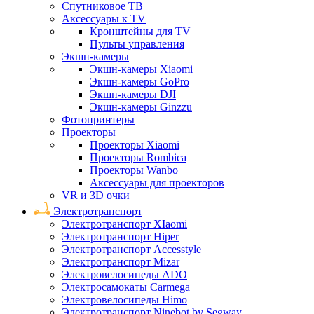
Спутниковое ТВ
Аксессуары к TV
Кронштейны для TV
Пульты управления
Экшн-камеры
Экшн-камеры Xiaomi
Экшн-камеры GoPro
Экшн-камеры DJI
Экшн-камеры Ginzzu
Фотопринтеры
Проекторы
Проекторы Xiaomi
Проекторы Rombica
Проекторы Wanbo
Аксессуары для проекторов
VR и 3D очки
Электротранспорт
Электротранспорт XIaomi
Электротранспорт Hiper
Электротранспорт Accesstyle
Электротранспорт Mizar
Электровелосипеды ADO
Электросамокаты Carmega
Электровелосипеды Himo
Электротранспорт Ninebot by Segway