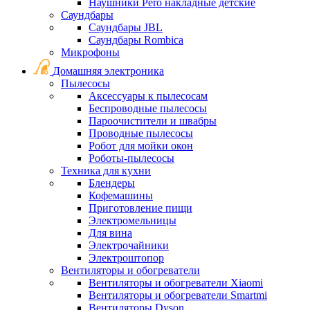
Наушники Pero накладные детские
Саундбары
Саундбары JBL
Саундбары Rombica
Микрофоны
Домашняя электроника
Пылесосы
Аксессуары к пылесосам
Беспроводные пылесосы
Пароочистители и швабры
Проводные пылесосы
Робот для мойки окон
Роботы-пылесосы
Техника для кухни
Блендеры
Кофемашины
Приготовление пищи
Электромельницы
Для вина
Электрочайники
Электроштопор
Вентиляторы и обогреватели
Вентиляторы и обогреватели Xiaomi
Вентиляторы и обогреватели Smartmi
Вентиляторы Dyson