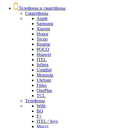
Телефоны и смартфоны
Смартфоны
Apple
Samsung
Xiaomi
Honor
Tecno
Realme
POCO
Huawei
ITEL
Infinix
Umidigi
Motorola
Ulefone
Fplus
OnePlus
TCL
Телефоны
Wifit
BQ
F+
ITEL / Joys
Maxvi