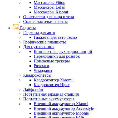
Массажеры Fittop
Массажеры Lefan
Массажеры Xiaomi
Очистители для лица и тела
Солнечная очки и зонты
Гаджеты
Гаджеты для авто
Гаджеты для авто Tecno
Графические планшеты
Для путешествия
Комплект из двух радиостанций
Переходники для розеток
Поисковые трекеры
Рюкзаки
Чемоданы
Квадрокоптеры
Квадрокоптер Xiaomi
Квадрокоптер Hiper
Лайфстайл
Портативная зарядная станция
Портативные аккумуляторы
Внешний аккумулятор Xiaomi
Внешний аккумулятор Accesstyle
Внешний аккумулятор Mophie
Внешний аккумулятор Wifit