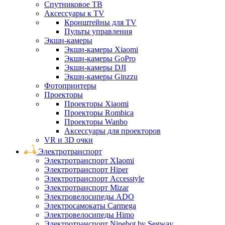
Спутниковое ТВ
Аксессуары к TV
Кронштейны для TV
Пульты управления
Экшн-камеры
Экшн-камеры Xiaomi
Экшн-камеры GoPro
Экшн-камеры DJI
Экшн-камеры Ginzzu
Фотопринтеры
Проекторы
Проекторы Xiaomi
Проекторы Rombica
Проекторы Wanbo
Аксессуары для проекторов
VR и 3D очки
Электротранспорт
Электротранспорт XIaomi
Электротранспорт Hiper
Электротранспорт Accesstyle
Электротранспорт Mizar
Электровелосипеды ADO
Электросамокаты Carmega
Электровелосипеды Himo
Электротранспорт Ninebot by Segway