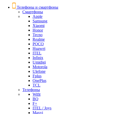
Телефоны и смартфоны
Смартфоны
Apple
Samsung
Xiaomi
Honor
Tecno
Realme
POCO
Huawei
ITEL
Infinix
Umidigi
Motorola
Ulefone
Fplus
OnePlus
TCL
Телефоны
Wifit
BQ
F+
ITEL / Joys
Maxvi