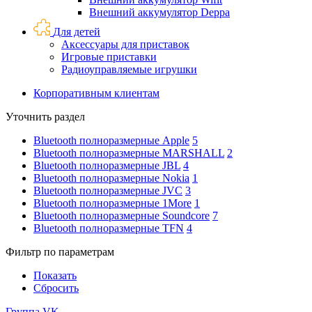
Внешний аккумулятор Deppa
Для детей
Аксессуары для приставок
Игровые приставки
Радиоуправляемые игрушки
Корпоративным клиентам
Уточнить раздел
Bluetooth полноразмерные Apple
5
Bluetooth полноразмерные MARSHALL
2
Bluetooth полноразмерные JBL
4
Bluetooth полноразмерные Nokia
1
Bluetooth полноразмерные JVC
3
Bluetooth полноразмерные 1More
1
Bluetooth полноразмерные Soundcore
7
Bluetooth полноразмерные TFN
4
Фильтр по параметрам
Показать
Сбросить
Группа VK