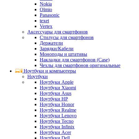
Nokia
Olmio
Panasonic
texet
Vertex
Аксессуары для смартфонов
Стилусы для смартфонов
Держатели
Зарядки/Кабели
Моноподы и штативы
Накладки для смартфонов (Case)
Чехлы для смартфонов оригинальные
Ноутбуки и компьютеры
Ноутбуки
Ноутбуки Apple
Ноутбуки Xiaomi
Ноутбуки Asus
Ноутбуки HP
Ноутбуки Honor
Ноутбуки Realme
Ноутбуки Lenovo
Ноутбуки Tecno
Ноутбуки Infinix
Ноутбуки Acer
Ноутбуки Dell