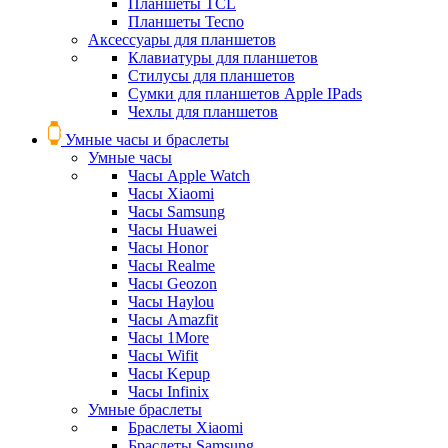
Планшеты TCL
Планшеты Tecno
Аксессуары для планшетов
Клавиатуры для планшетов
Стилусы для планшетов
Сумки для планшетов Apple IPads
Чехлы для планшетов
Умные часы и браслеты
Умные часы
Часы Apple Watch
Часы Xiaomi
Часы Samsung
Часы Huawei
Часы Honor
Часы Realme
Часы Geozon
Часы Haylou
Часы Amazfit
Часы 1More
Часы Wifit
Часы Kepup
Часы Infinix
Умные браслеты
Браслеты Xiaomi
Браслеты Samsung