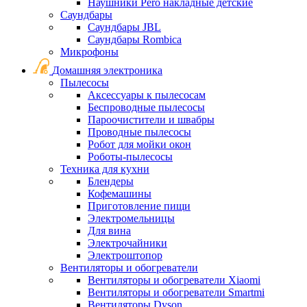
Наушники Pero накладные детские
Саундбары
Саундбары JBL
Саундбары Rombica
Микрофоны
Домашняя электроника
Пылесосы
Аксессуары к пылесосам
Беспроводные пылесосы
Пароочистители и швабры
Проводные пылесосы
Робот для мойки окон
Роботы-пылесосы
Техника для кухни
Блендеры
Кофемашины
Приготовление пищи
Электромельницы
Для вина
Электрочайники
Электроштопор
Вентиляторы и обогреватели
Вентиляторы и обогреватели Xiaomi
Вентиляторы и обогреватели Smartmi
Вентиляторы Dyson