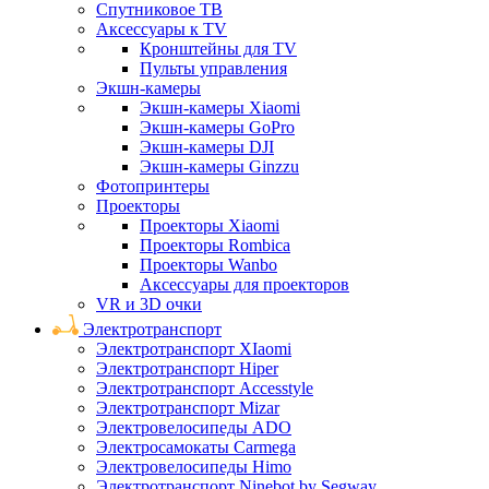
Спутниковое ТВ
Аксессуары к TV
Кронштейны для TV
Пульты управления
Экшн-камеры
Экшн-камеры Xiaomi
Экшн-камеры GoPro
Экшн-камеры DJI
Экшн-камеры Ginzzu
Фотопринтеры
Проекторы
Проекторы Xiaomi
Проекторы Rombica
Проекторы Wanbo
Аксессуары для проекторов
VR и 3D очки
Электротранспорт
Электротранспорт XIaomi
Электротранспорт Hiper
Электротранспорт Accesstyle
Электротранспорт Mizar
Электровелосипеды ADO
Электросамокаты Carmega
Электровелосипеды Himo
Электротранспорт Ninebot by Segway