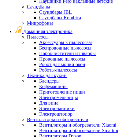
Наушники Pero накладные детские
Саундбары
Саундбары JBL
Саундбары Rombica
Микрофоны
Домашняя электроника
Пылесосы
Аксессуары к пылесосам
Беспроводные пылесосы
Пароочистители и швабры
Проводные пылесосы
Робот для мойки окон
Роботы-пылесосы
Техника для кухни
Блендеры
Кофемашины
Приготовление пищи
Электромельницы
Для вина
Электрочайники
Электроштопор
Вентиляторы и обогреватели
Вентиляторы и обогреватели Xiaomi
Вентиляторы и обогреватели Smartmi
Вентиляторы Dyson