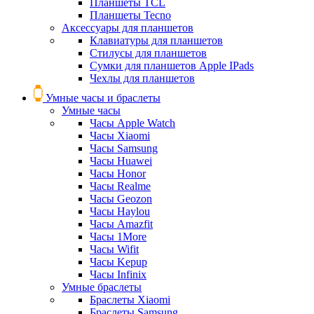
Планшеты TCL
Планшеты Tecno
Аксессуары для планшетов
Клавиатуры для планшетов
Стилусы для планшетов
Сумки для планшетов Apple IPads
Чехлы для планшетов
Умные часы и браслеты
Умные часы
Часы Apple Watch
Часы Xiaomi
Часы Samsung
Часы Huawei
Часы Honor
Часы Realme
Часы Geozon
Часы Haylou
Часы Amazfit
Часы 1More
Часы Wifit
Часы Kepup
Часы Infinix
Умные браслеты
Браслеты Xiaomi
Браслеты Samsung