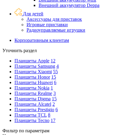
Внешний аккумулятор Deppa
Для детей
Аксессуары для приставок
Игровые приставки
Радиоуправляемые игрушки
Корпоративным клиентам
Уточнить раздел
Планшеты Apple
12
Планшеты Samsung
4
Планшеты Xiaomi
55
Планшеты Honor
15
Планшеты Huawei
6
Планшеты Nokia
1
Планшеты Realme
3
Планшеты Digma
15
Планшеты Alcatel
2
Планшеты Prestigio
6
Планшеты TCL
8
Планшеты Tecno
17
Фильтр по параметрам