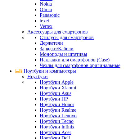
Nokia
Olmio
Panasonic
texet
Vertex
Аксессуары для смартфонов
Стилусы для смартфонов
Держатели
Зарядки/Кабели
Моноподы и штативы
Накладки для смартфонов (Case)
Чехлы для смартфонов оригинальные
Ноутбуки и компьютеры
Ноутбуки
Ноутбуки Apple
Ноутбуки Xiaomi
Ноутбуки Asus
Ноутбуки HP
Ноутбуки Honor
Ноутбуки Realme
Ноутбуки Lenovo
Ноутбуки Tecno
Ноутбуки Infinix
Ноутбуки Acer
Ноутбуки Dell