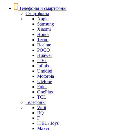
Телефоны и смартфоны
Смартфоны
Apple
Samsung
Xiaomi
Honor
Tecno
Realme
POCO
Huawei
ITEL
Infinix
Umidigi
Motorola
Ulefone
Fplus
OnePlus
TCL
Телефоны
Wifit
BQ
F+
ITEL / Joys
Maxvi