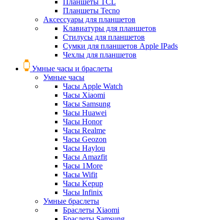
Планшеты TCL
Планшеты Tecno
Аксессуары для планшетов
Клавиатуры для планшетов
Стилусы для планшетов
Сумки для планшетов Apple IPads
Чехлы для планшетов
Умные часы и браслеты
Умные часы
Часы Apple Watch
Часы Xiaomi
Часы Samsung
Часы Huawei
Часы Honor
Часы Realme
Часы Geozon
Часы Haylou
Часы Amazfit
Часы 1More
Часы Wifit
Часы Kepup
Часы Infinix
Умные браслеты
Браслеты Xiaomi
Браслеты Samsung