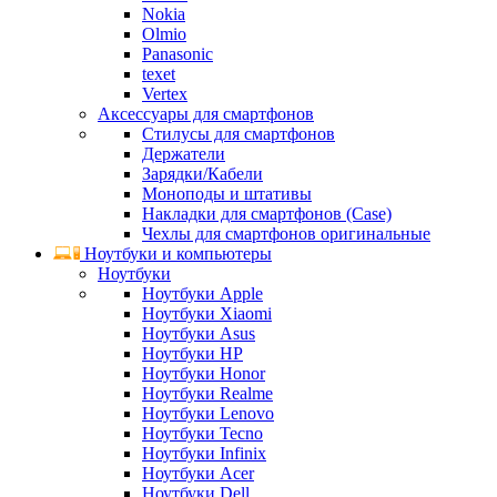
Nokia
Olmio
Panasonic
texet
Vertex
Аксессуары для смартфонов
Стилусы для смартфонов
Держатели
Зарядки/Кабели
Моноподы и штативы
Накладки для смартфонов (Case)
Чехлы для смартфонов оригинальные
Ноутбуки и компьютеры
Ноутбуки
Ноутбуки Apple
Ноутбуки Xiaomi
Ноутбуки Asus
Ноутбуки HP
Ноутбуки Honor
Ноутбуки Realme
Ноутбуки Lenovo
Ноутбуки Tecno
Ноутбуки Infinix
Ноутбуки Acer
Ноутбуки Dell