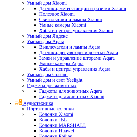
Умный дом Xiaomi
Датчики, метеостанции и розетки Xiaomi
Полезное Xiaomi
Светильники и лампы Xiaomi
Умные камеры Xiaomi
Хабы и центры управления Xiaomi
Умный дом Яндекс
Умный дом Aqara
Выключатели и лампы Aqara
Датчики, регуляторы и розетки Aqara
Замки и управление шторами Aqara
Умные камеры Aqara
Хабы и центры управления Aqara
Умный дом Gosund
Умный дом и свет Yeelight
Гаджеты для животных
Гаджеты для животных Aqara
Гаджеты для животных Xiaomi
Аудиотехника
Портативные колонки
Колонки Xiaomi
Колонки JBL
Колонки MARSHALL
Колонки Huawei
Колонки Philips