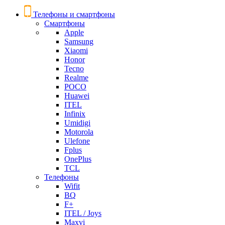
Телефоны и смартфоны
Смартфоны
Apple
Samsung
Xiaomi
Honor
Tecno
Realme
POCO
Huawei
ITEL
Infinix
Umidigi
Motorola
Ulefone
Fplus
OnePlus
TCL
Телефоны
Wifit
BQ
F+
ITEL / Joys
Maxvi