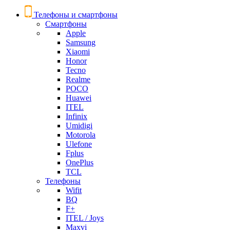
Телефоны и смартфоны
Смартфоны
Apple
Samsung
Xiaomi
Honor
Tecno
Realme
POCO
Huawei
ITEL
Infinix
Umidigi
Motorola
Ulefone
Fplus
OnePlus
TCL
Телефоны
Wifit
BQ
F+
ITEL / Joys
Maxvi