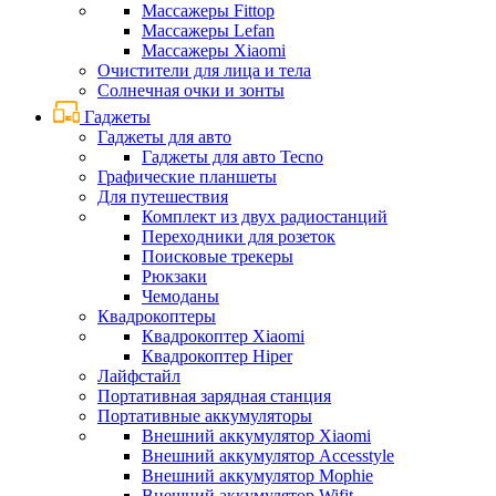
Массажеры Fittop
Массажеры Lefan
Массажеры Xiaomi
Очистители для лица и тела
Солнечная очки и зонты
Гаджеты
Гаджеты для авто
Гаджеты для авто Tecno
Графические планшеты
Для путешествия
Комплект из двух радиостанций
Переходники для розеток
Поисковые трекеры
Рюкзаки
Чемоданы
Квадрокоптеры
Квадрокоптер Xiaomi
Квадрокоптер Hiper
Лайфстайл
Портативная зарядная станция
Портативные аккумуляторы
Внешний аккумулятор Xiaomi
Внешний аккумулятор Accesstyle
Внешний аккумулятор Mophie
Внешний аккумулятор Wifit