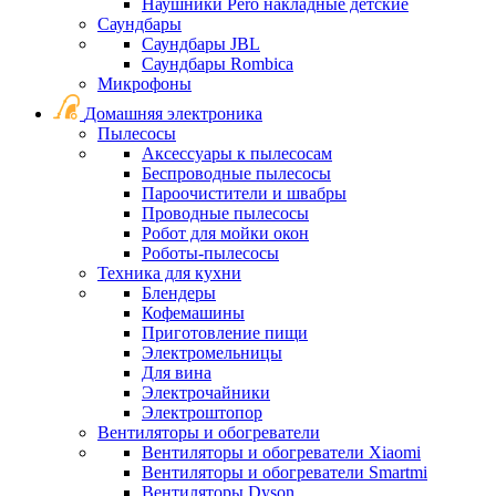
Наушники Pero накладные детские
Саундбары
Саундбары JBL
Саундбары Rombica
Микрофоны
Домашняя электроника
Пылесосы
Аксессуары к пылесосам
Беспроводные пылесосы
Пароочистители и швабры
Проводные пылесосы
Робот для мойки окон
Роботы-пылесосы
Техника для кухни
Блендеры
Кофемашины
Приготовление пищи
Электромельницы
Для вина
Электрочайники
Электроштопор
Вентиляторы и обогреватели
Вентиляторы и обогреватели Xiaomi
Вентиляторы и обогреватели Smartmi
Вентиляторы Dyson