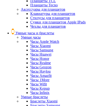
Планшеты TCL
Планшеты Tecno
Аксессуары для планшетов
Клавиатуры для планшетов
Стилусы для планшетов
Сумки для планшетов Apple IPads
Чехлы для планшетов
Умные часы и браслеты
Умные часы
Часы Apple Watch
Часы Xiaomi
Часы Samsung
Часы Huawei
Часы Honor
Часы Realme
Часы Geozon
Часы Haylou
Часы Amazfit
Часы 1More
Часы Wifit
Часы Kepup
Часы Infinix
Умные браслеты
Браслеты Xiaomi
Браслеты Samsung