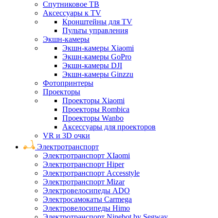
Спутниковое ТВ
Аксессуары к TV
Кронштейны для TV
Пульты управления
Экшн-камеры
Экшн-камеры Xiaomi
Экшн-камеры GoPro
Экшн-камеры DJI
Экшн-камеры Ginzzu
Фотопринтеры
Проекторы
Проекторы Xiaomi
Проекторы Rombica
Проекторы Wanbo
Аксессуары для проекторов
VR и 3D очки
Электротранспорт
Электротранспорт XIaomi
Электротранспорт Hiper
Электротранспорт Accesstyle
Электротранспорт Mizar
Электровелосипеды ADO
Электросамокаты Carmega
Электровелосипеды Himo
Электротранспорт Ninebot by Segway