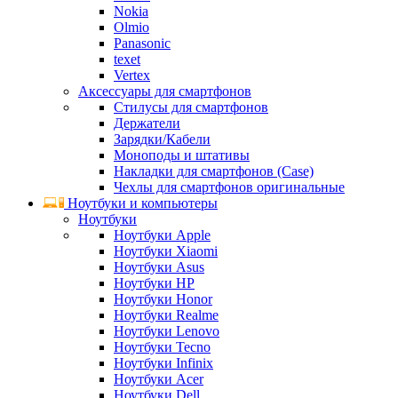
Nokia
Olmio
Panasonic
texet
Vertex
Аксессуары для смартфонов
Стилусы для смартфонов
Держатели
Зарядки/Кабели
Моноподы и штативы
Накладки для смартфонов (Case)
Чехлы для смартфонов оригинальные
Ноутбуки и компьютеры
Ноутбуки
Ноутбуки Apple
Ноутбуки Xiaomi
Ноутбуки Asus
Ноутбуки HP
Ноутбуки Honor
Ноутбуки Realme
Ноутбуки Lenovo
Ноутбуки Tecno
Ноутбуки Infinix
Ноутбуки Acer
Ноутбуки Dell