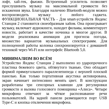
лофт, хай-тек, фьюжн. Встроенный усилитель позволяет
прослушивать музыку на максимальной громкости без
искажения звука. Благодаря наличию Bluetooth-модуля можно
воспроизводить музыку с любого гаджета.
ФУНКЦИОНАЛЬНАЯ ЧАСТЬ - Для smart-устройств Яндекс
Станция 2 становится своеобразным хабом. Она проигрывает
музыку, включает аудиокниги, находит фильмы, комментирует
новости, работает в качестве ночника и многое другое. В
модели реализована анимация для прогноза погоды,
множество вариантов музыкальных спектрограмм. Для
полноценной работы колонка синхронизируется с домашней
техникой через Wi-Fi или интерфейс Bluetooth 5,0.
МИНИМАЛИЗМ ВО ВСЁМ
Устройство Яндекс Станция 2 выполнено из ударопрочного
пластика бежевого цвета, обтянутого тканью. Оно обладает
формой прямоугольного параллелепипеда с верхней плоской
панелью. Как только портативная акустика активирована,
экран начинает интенсивно менять цвет. В конструкции
разработаны три сенсорных клавиши для регулировки
громкости и вызова голосового помощника «Алиса». Четыре
микрофона отвечают за чёткое распознавание речи
пользователей. На задней панели размещаются порт USB
Type-C и кнопка отключения микрофона.