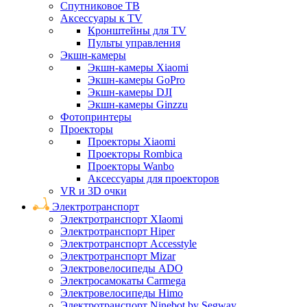
Спутниковое ТВ
Аксессуары к TV
Кронштейны для TV
Пульты управления
Экшн-камеры
Экшн-камеры Xiaomi
Экшн-камеры GoPro
Экшн-камеры DJI
Экшн-камеры Ginzzu
Фотопринтеры
Проекторы
Проекторы Xiaomi
Проекторы Rombica
Проекторы Wanbo
Аксессуары для проекторов
VR и 3D очки
Электротранспорт
Электротранспорт XIaomi
Электротранспорт Hiper
Электротранспорт Accesstyle
Электротранспорт Mizar
Электровелосипеды ADO
Электросамокаты Carmega
Электровелосипеды Himo
Электротранспорт Ninebot by Segway