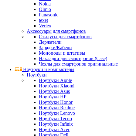
Nokia
Olmio
Panasonic
texet
Vertex
Аксессуары для смартфонов
Стилусы для смартфонов
Держатели
Зарядки/Кабели
Моноподы и штативы
Накладки для смартфонов (Case)
Чехлы для смартфонов оригинальные
Ноутбуки и компьютеры
Ноутбуки
Ноутбуки Apple
Ноутбуки Xiaomi
Ноутбуки Asus
Ноутбуки HP
Ноутбуки Honor
Ноутбуки Realme
Ноутбуки Lenovo
Ноутбуки Tecno
Ноутбуки Infinix
Ноутбуки Acer
Ноутбуки Dell