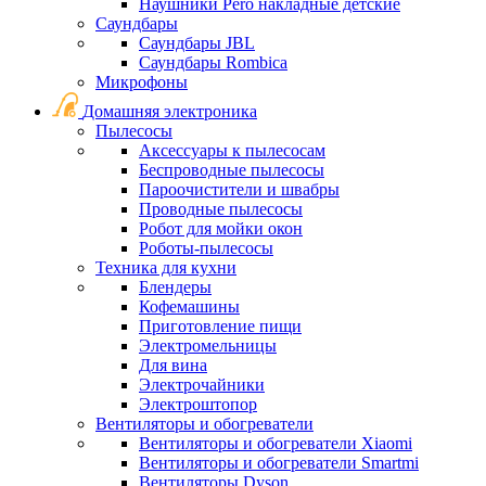
Наушники Pero накладные детские
Саундбары
Саундбары JBL
Саундбары Rombica
Микрофоны
Домашняя электроника
Пылесосы
Аксессуары к пылесосам
Беспроводные пылесосы
Пароочистители и швабры
Проводные пылесосы
Робот для мойки окон
Роботы-пылесосы
Техника для кухни
Блендеры
Кофемашины
Приготовление пищи
Электромельницы
Для вина
Электрочайники
Электроштопор
Вентиляторы и обогреватели
Вентиляторы и обогреватели Xiaomi
Вентиляторы и обогреватели Smartmi
Вентиляторы Dyson