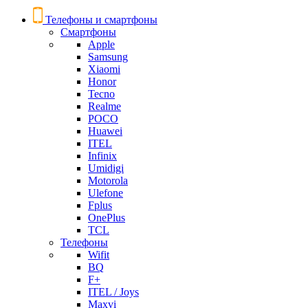
Телефоны и смартфоны
Смартфоны
Apple
Samsung
Xiaomi
Honor
Tecno
Realme
POCO
Huawei
ITEL
Infinix
Umidigi
Motorola
Ulefone
Fplus
OnePlus
TCL
Телефоны
Wifit
BQ
F+
ITEL / Joys
Maxvi