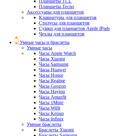
Планшеты TCL
Планшеты Tecno
Аксессуары для планшетов
Клавиатуры для планшетов
Стилусы для планшетов
Сумки для планшетов Apple IPads
Чехлы для планшетов
Умные часы и браслеты
Умные часы
Часы Apple Watch
Часы Xiaomi
Часы Samsung
Часы Huawei
Часы Honor
Часы Realme
Часы Geozon
Часы Haylou
Часы Amazfit
Часы 1More
Часы Wifit
Часы Kepup
Часы Infinix
Умные браслеты
Браслеты Xiaomi
Браслеты Samsung