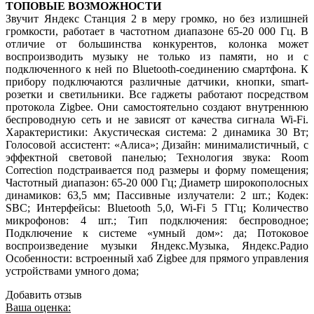
ТОПОВЫЕ ВОЗМОЖНОСТИ
Звучит Яндекс Станция 2 в меру громко, но без излишней
громкости, работает в частотном диапазоне 65-20 000 Гц. В
отличие от большинства конкурентов, колонка может
воспроизводить музыку не только из памяти, но и с
подключенного к ней по Bluetooth-соединению смартфона. К
прибору подключаются различные датчики, кнопки, smart-
розетки и светильники. Все гаджеты работают посредством
протокола Zigbee. Они самостоятельно создают внутреннюю
беспроводную сеть и не зависят от качества сигнала Wi-Fi.
Характеристики: Акустическая система: 2 динамика 30 Вт;
Голосовой ассистент: «Алиса»; Дизайн: минималистичный, с
эффектной световой панелью; Технология звука: Room
Correction подстраивается под размеры и форму помещения;
Частотный диапазон: 65-20 000 Гц; Диаметр широкополосных
динамиков: 63,5 мм; Пассивные излучатели: 2 шт.; Кодек:
SBC; Интерфейсы: Bluetooth 5,0, Wi-Fi 5 ГГц; Количество
микрофонов: 4 шт.; Тип подключения: беспроводное;
Подключение к системе «умный дом»: да; Потоковое
воспроизведение музыки Яндекс.Музыка, Яндекс.Радио
Особенности: встроенный хаб Zigbee для прямого управления
устройствами умного дома;
Добавить отзыв
Ваша оценка: