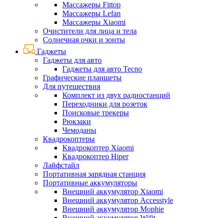
Массажеры Fittop
Массажеры Lefan
Массажеры Xiaomi
Очистители для лица и тела
Солнечная очки и зонты
Гаджеты
Гаджеты для авто
Гаджеты для авто Tecno
Графические планшеты
Для путешествия
Комплект из двух радиостанций
Переходники для розеток
Поисковые трекеры
Рюкзаки
Чемоданы
Квадрокоптеры
Квадрокоптер Xiaomi
Квадрокоптер Hiper
Лайфстайл
Портативная зарядная станция
Портативные аккумуляторы
Внешний аккумулятор Xiaomi
Внешний аккумулятор Accesstyle
Внешний аккумулятор Mophie
Внешний аккумулятор Wifit