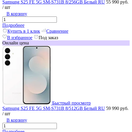
Samsung S25 FE 5G SM-S731B 8/256GB Белый RU
55 990 руб.
/ шт
В корзину
Подробнее
Купить в 1 клик
Сравнение
В избранное
Под заказ
Онлайн цена
Быстрый просмотр
Samsung S25 FE 5G SM-S731B 8/512GB Белый RU
59 990 руб.
/ шт
В корзину
Подробнее