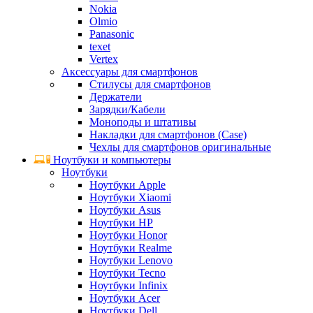
Nokia
Olmio
Panasonic
texet
Vertex
Аксессуары для смартфонов
Стилусы для смартфонов
Держатели
Зарядки/Кабели
Моноподы и штативы
Накладки для смартфонов (Case)
Чехлы для смартфонов оригинальные
Ноутбуки и компьютеры
Ноутбуки
Ноутбуки Apple
Ноутбуки Xiaomi
Ноутбуки Asus
Ноутбуки HP
Ноутбуки Honor
Ноутбуки Realme
Ноутбуки Lenovo
Ноутбуки Tecno
Ноутбуки Infinix
Ноутбуки Acer
Ноутбуки Dell