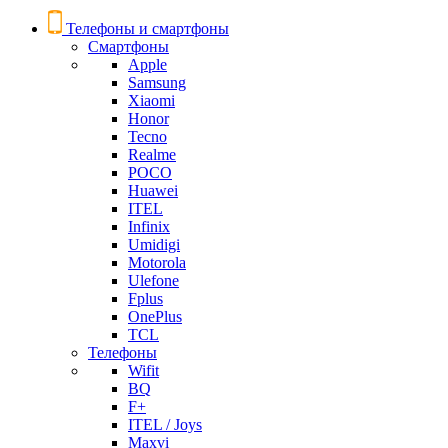
Телефоны и смартфоны
Смартфоны
Apple
Samsung
Xiaomi
Honor
Tecno
Realme
POCO
Huawei
ITEL
Infinix
Umidigi
Motorola
Ulefone
Fplus
OnePlus
TCL
Телефоны
Wifit
BQ
F+
ITEL / Joys
Maxvi