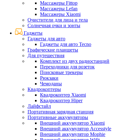
Массажеры Fittop
Массажеры Lefan
Массажеры Xiaomi
Очистители для лица и тела
Солнечная очки и зонты
Гаджеты
Гаджеты для авто
Гаджеты для авто Tecno
Графические планшеты
Для путешествия
Комплект из двух радиостанций
Переходники для розеток
Поисковые трекеры
Рюкзаки
Чемоданы
Квадрокоптеры
Квадрокоптер Xiaomi
Квадрокоптер Hiper
Лайфстайл
Портативная зарядная станция
Портативные аккумуляторы
Внешний аккумулятор Xiaomi
Внешний аккумулятор Accesstyle
Внешний аккумулятор Mophie
Внешний аккумулятор Wifit