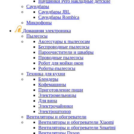
Наушники Pero накладные детские
Саундбары
Саундбары JBL
Саундбары Rombica
Микрофоны
Домашняя электроника
Пылесосы
Аксессуары к пылесосам
Беспроводные пылесосы
Пароочистители и швабры
Проводные пылесосы
Робот для мойки окон
Роботы-пылесосы
Техника для кухни
Блендеры
Кофемашины
Приготовление пищи
Электромельницы
Для вина
Электрочайники
Электроштопор
Вентиляторы и обогреватели
Вентиляторы и обогреватели Xiaomi
Вентиляторы и обогреватели Smartmi
Вентиляторы Dyson