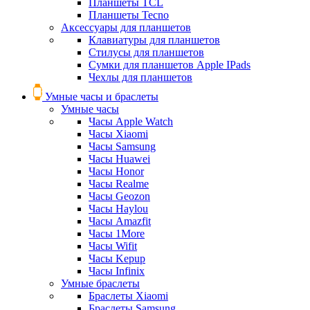
Планшеты TCL
Планшеты Tecno
Аксессуары для планшетов
Клавиатуры для планшетов
Стилусы для планшетов
Сумки для планшетов Apple IPads
Чехлы для планшетов
Умные часы и браслеты
Умные часы
Часы Apple Watch
Часы Xiaomi
Часы Samsung
Часы Huawei
Часы Honor
Часы Realme
Часы Geozon
Часы Haylou
Часы Amazfit
Часы 1More
Часы Wifit
Часы Kepup
Часы Infinix
Умные браслеты
Браслеты Xiaomi
Браслеты Samsung