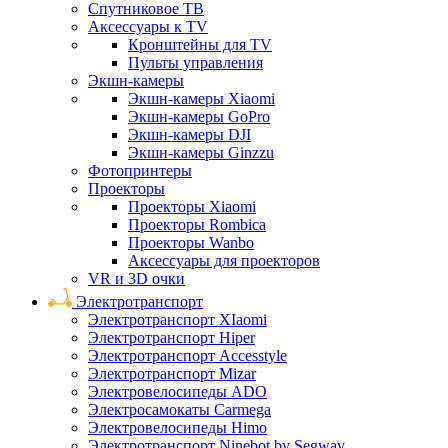
Спутниковое ТВ
Аксессуары к TV
Кронштейны для TV
Пульты управления
Экшн-камеры
Экшн-камеры Xiaomi
Экшн-камеры GoPro
Экшн-камеры DJI
Экшн-камеры Ginzzu
Фотопринтеры
Проекторы
Проекторы Xiaomi
Проекторы Rombica
Проекторы Wanbo
Аксессуары для проекторов
VR и 3D очки
Электротранспорт
Электротранспорт XIaomi
Электротранспорт Hiper
Электротранспорт Accesstyle
Электротранспорт Mizar
Электровелосипеды ADO
Электросамокаты Carmega
Электровелосипеды Himo
Электротранспорт Ninebot by Segway