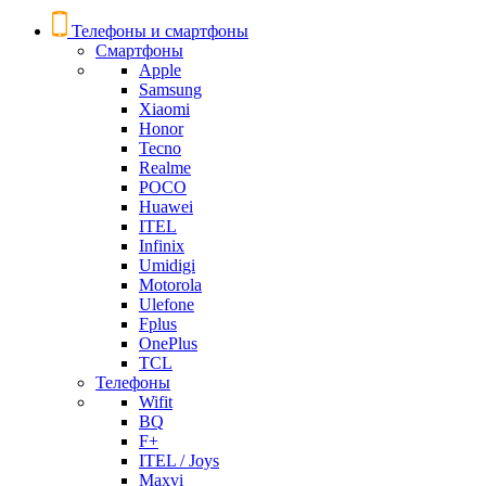
Телефоны и смартфоны
Смартфоны
Apple
Samsung
Xiaomi
Honor
Tecno
Realme
POCO
Huawei
ITEL
Infinix
Umidigi
Motorola
Ulefone
Fplus
OnePlus
TCL
Телефоны
Wifit
BQ
F+
ITEL / Joys
Maxvi