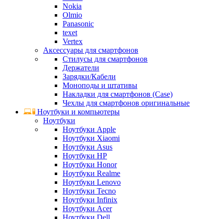
Nokia
Olmio
Panasonic
texet
Vertex
Аксессуары для смартфонов
Стилусы для смартфонов
Держатели
Зарядки/Кабели
Моноподы и штативы
Накладки для смартфонов (Case)
Чехлы для смартфонов оригинальные
Ноутбуки и компьютеры
Ноутбуки
Ноутбуки Apple
Ноутбуки Xiaomi
Ноутбуки Asus
Ноутбуки HP
Ноутбуки Honor
Ноутбуки Realme
Ноутбуки Lenovo
Ноутбуки Tecno
Ноутбуки Infinix
Ноутбуки Acer
Ноутбуки Dell