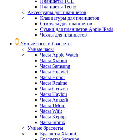
Планшеты TCL
Планшеты Tecno
Аксессуары для планшетов
Клавиатуры для планшетов
Стилусы для планшетов
Сумки для планшетов Apple IPads
Чехлы для планшетов
Умные часы и браслеты
Умные часы
Часы Apple Watch
Часы Xiaomi
Часы Samsung
Часы Huawei
Часы Honor
Часы Realme
Часы Geozon
Часы Haylou
Часы Amazfit
Часы 1More
Часы Wifit
Часы Kepup
Часы Infinix
Умные браслеты
Браслеты Xiaomi
Браслеты Samsung