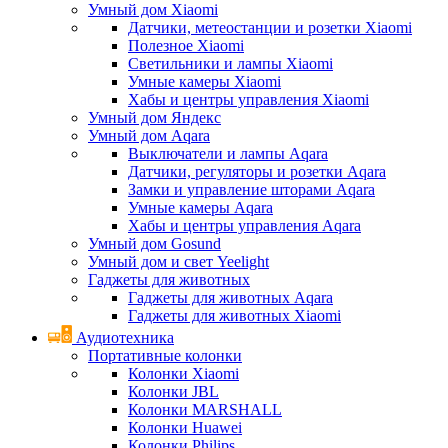
Умный дом Xiaomi
Датчики, метеостанции и розетки Xiaomi
Полезное Xiaomi
Светильники и лампы Xiaomi
Умные камеры Xiaomi
Хабы и центры управления Xiaomi
Умный дом Яндекс
Умный дом Aqara
Выключатели и лампы Aqara
Датчики, регуляторы и розетки Aqara
Замки и управление шторами Aqara
Умные камеры Aqara
Хабы и центры управления Aqara
Умный дом Gosund
Умный дом и свет Yeelight
Гаджеты для животных
Гаджеты для животных Aqara
Гаджеты для животных Xiaomi
Аудиотехника
Портативные колонки
Колонки Xiaomi
Колонки JBL
Колонки MARSHALL
Колонки Huawei
Колонки Philips