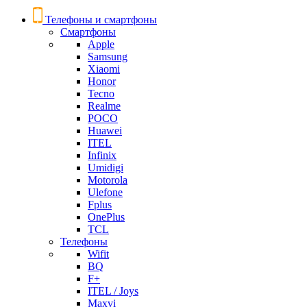
Телефоны и смартфоны
Смартфоны
Apple
Samsung
Xiaomi
Honor
Tecno
Realme
POCO
Huawei
ITEL
Infinix
Umidigi
Motorola
Ulefone
Fplus
OnePlus
TCL
Телефоны
Wifit
BQ
F+
ITEL / Joys
Maxvi