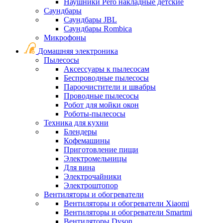
Наушники Pero накладные детские
Саундбары
Саундбары JBL
Саундбары Rombica
Микрофоны
Домашняя электроника
Пылесосы
Аксессуары к пылесосам
Беспроводные пылесосы
Пароочистители и швабры
Проводные пылесосы
Робот для мойки окон
Роботы-пылесосы
Техника для кухни
Блендеры
Кофемашины
Приготовление пищи
Электромельницы
Для вина
Электрочайники
Электроштопор
Вентиляторы и обогреватели
Вентиляторы и обогреватели Xiaomi
Вентиляторы и обогреватели Smartmi
Вентиляторы Dyson