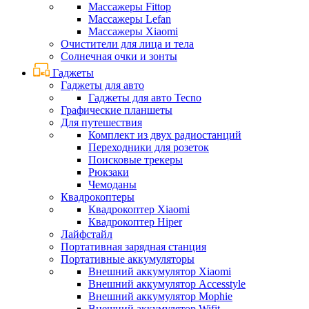
Массажеры Fittop
Массажеры Lefan
Массажеры Xiaomi
Очистители для лица и тела
Солнечная очки и зонты
Гаджеты
Гаджеты для авто
Гаджеты для авто Tecno
Графические планшеты
Для путешествия
Комплект из двух радиостанций
Переходники для розеток
Поисковые трекеры
Рюкзаки
Чемоданы
Квадрокоптеры
Квадрокоптер Xiaomi
Квадрокоптер Hiper
Лайфстайл
Портативная зарядная станция
Портативные аккумуляторы
Внешний аккумулятор Xiaomi
Внешний аккумулятор Accesstyle
Внешний аккумулятор Mophie
Внешний аккумулятор Wifit