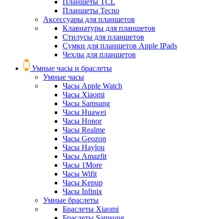
Планшеты TCL
Планшеты Tecno
Аксессуары для планшетов
Клавиатуры для планшетов
Стилусы для планшетов
Сумки для планшетов Apple IPads
Чехлы для планшетов
Умные часы и браслеты
Умные часы
Часы Apple Watch
Часы Xiaomi
Часы Samsung
Часы Huawei
Часы Honor
Часы Realme
Часы Geozon
Часы Haylou
Часы Amazfit
Часы 1More
Часы Wifit
Часы Kepup
Часы Infinix
Умные браслеты
Браслеты Xiaomi
Браслеты Samsung