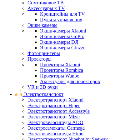
Спутниковое ТВ
Аксессуары к TV
Кронштейны для TV
Пульты управления
Экшн-камеры
Экшн-камеры Xiaomi
Экшн-камеры GoPro
Экшн-камеры DJI
Экшн-камеры Ginzzu
Фотопринтеры
Проекторы
Проекторы Xiaomi
Проекторы Rombica
Проекторы Wanbo
Аксессуары для проекторов
VR и 3D очки
Электротранспорт
Электротранспорт XIaomi
Электротранспорт Hiper
Электротранспорт Accesstyle
Электротранспорт Mizar
Электровелосипеды ADO
Электросамокаты Carmega
Электровелосипеды Himo
Электротранспорт Ninebot by Segway