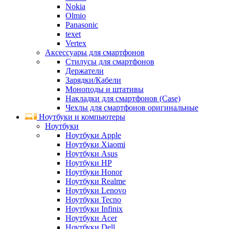
Nokia
Olmio
Panasonic
texet
Vertex
Аксессуары для смартфонов
Стилусы для смартфонов
Держатели
Зарядки/Кабели
Моноподы и штативы
Накладки для смартфонов (Case)
Чехлы для смартфонов оригинальные
Ноутбуки и компьютеры
Ноутбуки
Ноутбуки Apple
Ноутбуки Xiaomi
Ноутбуки Asus
Ноутбуки HP
Ноутбуки Honor
Ноутбуки Realme
Ноутбуки Lenovo
Ноутбуки Tecno
Ноутбуки Infinix
Ноутбуки Acer
Ноутбуки Dell