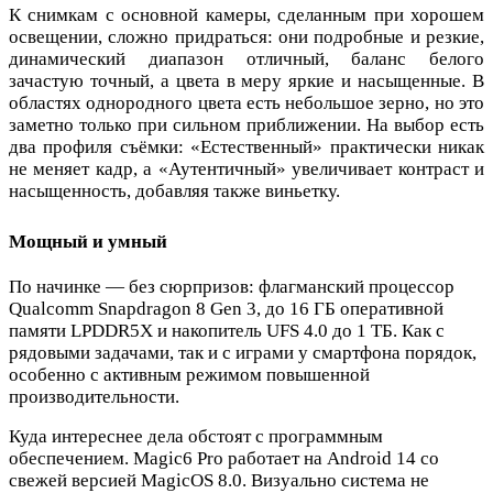
К снимкам с основной камеры, сделанным при хорошем
освещении, сложно придраться: они подробные и резкие,
динамический диапазон отличный, баланс белого
зачастую точный, а цвета в меру яркие и насыщенные. В
областях однородного цвета есть небольшое зерно, но это
заметно только при сильном приближении. На выбор есть
два профиля съёмки: «Естественный» практически никак
не меняет кадр, а «Аутентичный» увеличивает контраст и
насыщенность, добавляя также виньетку.
Мощный и умный
По начинке — без сюрпризов: флагманский процессор
Qualcomm Snapdragon 8 Gen 3, до 16 ГБ оперативной
памяти LPDDR5X и накопитель UFS 4.0 до 1 ТБ. Как с
рядовыми задачами, так и с играми у смартфона порядок,
особенно с активным режимом повышенной
производительности.
Куда интереснее дела обстоят с программным
обеспечением. Magic6 Pro работает на Android 14 со
свежей версией MagicOS 8.0. Визуально система не