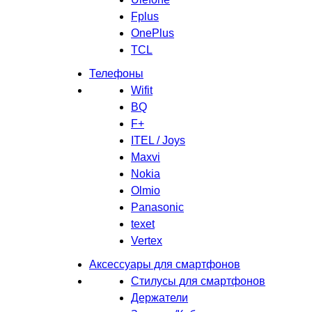
Fplus
OnePlus
TCL
Телефоны
Wifit
BQ
F+
ITEL / Joys
Maxvi
Nokia
Olmio
Panasonic
texet
Vertex
Аксессуары для смартфонов
Стилусы для смартфонов
Держатели