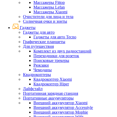
Массажеры Fittop
Массажеры Lefan
Массажеры Xiaomi
Очистители для лица и тела
Солнечная очки и зонты
Гаджеты
Гаджеты для авто
Гаджеты для авто Tecno
Графические планшеты
Для путешествия
Комплект из двух радиостанций
Переходники для розеток
Поисковые трекеры
Рюкзаки
Чемоданы
Квадрокоптеры
Квадрокоптер Xiaomi
Квадрокоптер Hiper
Лайфстайл
Портативная зарядная станция
Портативные аккумуляторы
Внешний аккумулятор Xiaomi
Внешний аккумулятор Accesstyle
Внешний аккумулятор Mophie
Внешний аккумулятор Wifit