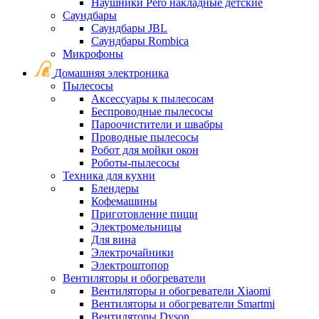
Наушники Pero накладные детские
Саундбары
Саундбары JBL
Саундбары Rombica
Микрофоны
Домашняя электроника
Пылесосы
Аксессуары к пылесосам
Беспроводные пылесосы
Пароочистители и швабры
Проводные пылесосы
Робот для мойки окон
Роботы-пылесосы
Техника для кухни
Блендеры
Кофемашины
Приготовление пищи
Электромельницы
Для вина
Электрочайники
Электроштопор
Вентиляторы и обогреватели
Вентиляторы и обогреватели Xiaomi
Вентиляторы и обогреватели Smartmi
Вентиляторы Dyson