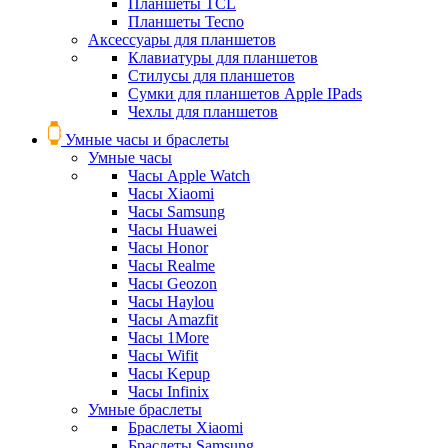
Планшеты TCL
Планшеты Tecno
Аксессуары для планшетов
Клавиатуры для планшетов
Стилусы для планшетов
Сумки для планшетов Apple IPads
Чехлы для планшетов
Умные часы и браслеты
Умные часы
Часы Apple Watch
Часы Xiaomi
Часы Samsung
Часы Huawei
Часы Honor
Часы Realme
Часы Geozon
Часы Haylou
Часы Amazfit
Часы 1More
Часы Wifit
Часы Kepup
Часы Infinix
Умные браслеты
Браслеты Xiaomi
Браслеты Samsung