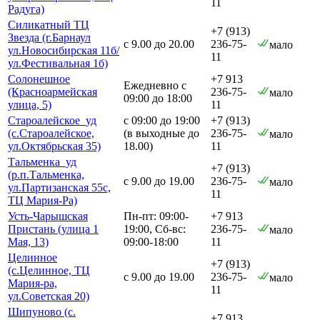
11
Радуга)
Силикатный ТЦ
+7 (913)
Звезда (г.Барнаул
с 9.00 до 20.00
236-75-
мало
ул.Новосибирская 11б/
11
ул.Фестивальная 1б)
Солонешное
+7 913
Ежедневно с
(Красноармейская
236-75-
мало
09:00 до 18:00
улица, 5)
11
Староалейское_уд
с 09:00 до 19:00
+7 (913)
(с.Староалейское,
(в выходные до
236-75-
мало
ул.Октябрьская 35)
18.00)
11
Тальменка_уд
+7 (913)
(р.п.Тальменка,
с 9.00 до 19.00
236-75-
мало
ул.Партизанская 55с,
11
ТЦ Мария-Ра)
Усть-Чарышская
Пн-пт: 09:00-
+7 913
Пристань (улица 1
19:00, Сб-вс:
236-75-
мало
Мая, 13)
09:00-18:00
11
Целинное
+7 (913)
(с.Целинное, ТЦ
с 9.00 до 19.00
236-75-
мало
Мария-ра,
11
ул.Советская 20)
Шипуново (с.
+7 913