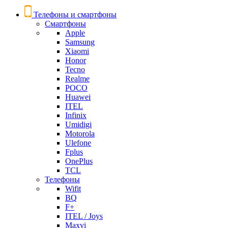
Телефоны и смартфоны
Смартфоны
Apple
Samsung
Xiaomi
Honor
Tecno
Realme
POCO
Huawei
ITEL
Infinix
Umidigi
Motorola
Ulefone
Fplus
OnePlus
TCL
Телефоны
Wifit
BQ
F+
ITEL / Joys
Maxvi