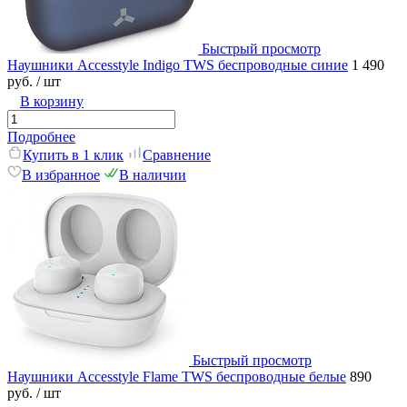
Быстрый просмотр
Наушники Accesstyle Indigo TWS беспроводные синие
1 490
руб.
/ шт
В корзину
Подробнее
Купить в 1 клик
Сравнение
В избранное
В наличии
Быстрый просмотр
Наушники Accesstyle Flame TWS беспроводные белые
890
руб.
/ шт