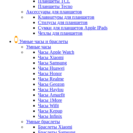
Планшеты TCL
Планшеты Tecno
Аксессуары для планшетов
Клавиатуры для планшетов
Стилусы для планшетов
Сумки для планшетов Apple IPads
Чехлы для планшетов
Умные часы и браслеты
Умные часы
Часы Apple Watch
Часы Xiaomi
Часы Samsung
Часы Huawei
Часы Honor
Часы Realme
Часы Geozon
Часы Haylou
Часы Amazfit
Часы 1More
Часы Wifit
Часы Kepup
Часы Infinix
Умные браслеты
Браслеты Xiaomi
Браслеты Samsung