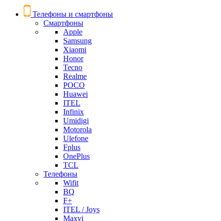
Телефоны и смартфоны
Смартфоны
Apple
Samsung
Xiaomi
Honor
Tecno
Realme
POCO
Huawei
ITEL
Infinix
Umidigi
Motorola
Ulefone
Fplus
OnePlus
TCL
Телефоны
Wifit
BQ
F+
ITEL / Joys
Maxvi