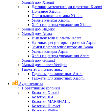
Умный дом Xiaomi
Датчики, метеостанции и розетки Xiaomi
Полезное Xiaomi
Светильники и лампы Xiaomi
Умные камеры Xiaomi
Хабы и центры управления Xiaomi
Умный дом Яндекс
Умный дом Aqara
Выключатели и лампы Aqara
Датчики, регуляторы и розетки Aqara
Замки и управление шторами Aqara
Умные камеры Aqara
Хабы и центры управления Aqara
Умный дом Gosund
Умный дом и свет Yeelight
Гаджеты для животных
Гаджеты для животных Aqara
Гаджеты для животных Xiaomi
Аудиотехника
Портативные колонки
Колонки Xiaomi
Колонки JBL
Колонки MARSHALL
Колонки Huawei
Колонки Philips