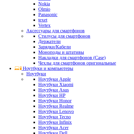
Nokia
Olmio
Panasonic
texet
Vertex
Аксессуары для смартфонов
Стилусы для смартфонов
Держатели
Зарядки/Кабели
Моноподы и штативы
Накладки для смартфонов (Case)
Чехлы для смартфонов оригинальные
Ноутбуки и компьютеры
Ноутбуки
Ноутбуки Apple
Ноутбуки Xiaomi
Ноутбуки Asus
Ноутбуки HP
Ноутбуки Honor
Ноутбуки Realme
Ноутбуки Lenovo
Ноутбуки Tecno
Ноутбуки Infinix
Ноутбуки Acer
Ноутбуки Dell