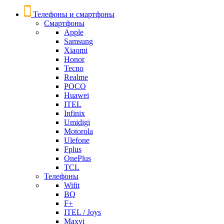
Телефоны и смартфоны
Смартфоны
Apple
Samsung
Xiaomi
Honor
Tecno
Realme
POCO
Huawei
ITEL
Infinix
Umidigi
Motorola
Ulefone
Fplus
OnePlus
TCL
Телефоны
Wifit
BQ
F+
ITEL / Joys
Maxvi