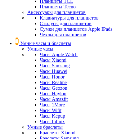
Планшеты TCL
Планшеты Tecno
Аксессуары для планшетов
Клавиатуры для планшетов
Стилусы для планшетов
Сумки для планшетов Apple IPads
Чехлы для планшетов
Умные часы и браслеты
Умные часы
Часы Apple Watch
Часы Xiaomi
Часы Samsung
Часы Huawei
Часы Honor
Часы Realme
Часы Geozon
Часы Haylou
Часы Amazfit
Часы 1More
Часы Wifit
Часы Kepup
Часы Infinix
Умные браслеты
Браслеты Xiaomi
Браслеты Samsung