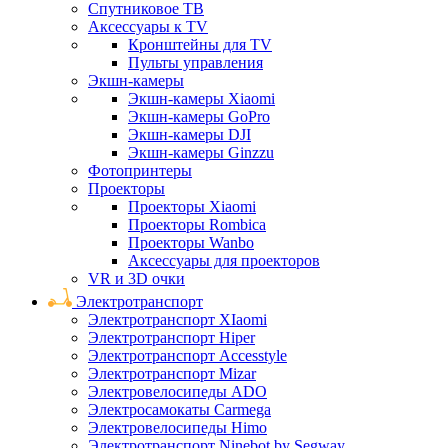
Спутниковое ТВ
Аксессуары к TV
Кронштейны для TV
Пульты управления
Экшн-камеры
Экшн-камеры Xiaomi
Экшн-камеры GoPro
Экшн-камеры DJI
Экшн-камеры Ginzzu
Фотопринтеры
Проекторы
Проекторы Xiaomi
Проекторы Rombica
Проекторы Wanbo
Аксессуары для проекторов
VR и 3D очки
Электротранспорт
Электротранспорт XIaomi
Электротранспорт Hiper
Электротранспорт Accesstyle
Электротранспорт Mizar
Электровелосипеды ADO
Электросамокаты Carmega
Электровелосипеды Himo
Электротранспорт Ninebot by Segway