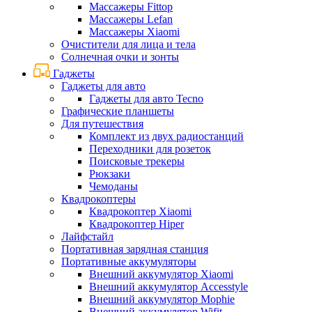
Массажеры Fittop
Массажеры Lefan
Массажеры Xiaomi
Очистители для лица и тела
Солнечная очки и зонты
Гаджеты
Гаджеты для авто
Гаджеты для авто Tecno
Графические планшеты
Для путешествия
Комплект из двух радиостанций
Переходники для розеток
Поисковые трекеры
Рюкзаки
Чемоданы
Квадрокоптеры
Квадрокоптер Xiaomi
Квадрокоптер Hiper
Лайфстайл
Портативная зарядная станция
Портативные аккумуляторы
Внешний аккумулятор Xiaomi
Внешний аккумулятор Accesstyle
Внешний аккумулятор Mophie
Внешний аккумулятор Wifit