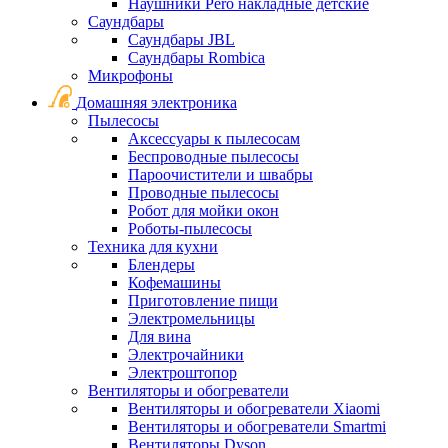
Наушники Pero накладные детские
Саундбары
Саундбары JBL
Саундбары Rombica
Микрофоны
Домашняя электроника
Пылесосы
Аксессуары к пылесосам
Беспроводные пылесосы
Пароочистители и швабры
Проводные пылесосы
Робот для мойки окон
Роботы-пылесосы
Техника для кухни
Блендеры
Кофемашины
Приготовление пищи
Электромельницы
Для вина
Электрочайники
Электроштопор
Вентиляторы и обогреватели
Вентиляторы и обогреватели Xiaomi
Вентиляторы и обогреватели Smartmi
Вентиляторы Dyson