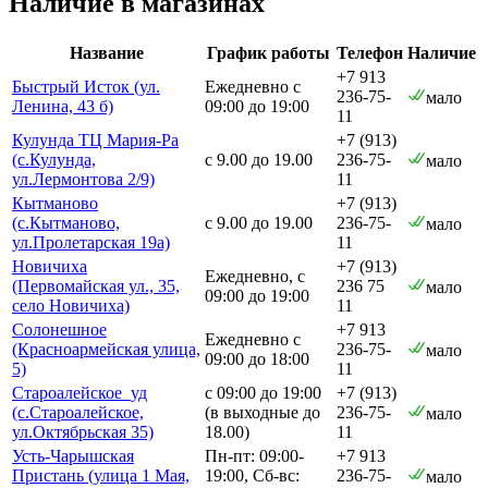
Наличие в магазинах
Название
График работы
Телефон
Наличие
+7 913
Быстрый Исток (ул.
Ежедневно с
236-75-
мало
Ленина, 43 б)
09:00 до 19:00
11
Кулунда ТЦ Мария-Ра
+7 (913)
(с.Кулунда,
с 9.00 до 19.00
236-75-
мало
ул.Лермонтова 2/9)
11
Кытманово
+7 (913)
(с.Кытманово,
с 9.00 до 19.00
236-75-
мало
ул.Пролетарская 19а)
11
Новичиха
+7 (913)
Ежедневно, с
(Первомайская ул., 35,
236 75
мало
09:00 до 19:00
село Новичиха)
11
Солонешное
+7 913
Ежедневно с
(Красноармейская улица,
236-75-
мало
09:00 до 18:00
5)
11
Староалейское_уд
с 09:00 до 19:00
+7 (913)
(с.Староалейское,
(в выходные до
236-75-
мало
ул.Октябрьская 35)
18.00)
11
Усть-Чарышская
Пн-пт: 09:00-
+7 913
Пристань (улица 1 Мая,
19:00, Сб-вс:
236-75-
мало