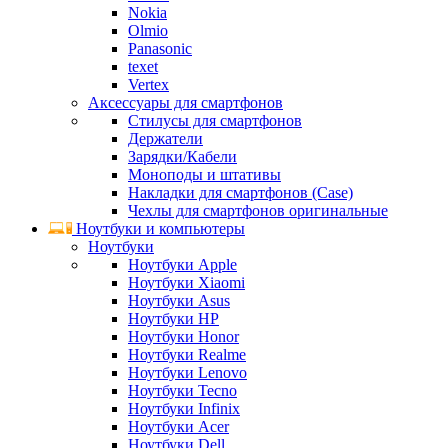
Nokia
Olmio
Panasonic
texet
Vertex
Аксессуары для смартфонов
Стилусы для смартфонов
Держатели
Зарядки/Кабели
Моноподы и штативы
Накладки для смартфонов (Case)
Чехлы для смартфонов оригинальные
Ноутбуки и компьютеры
Ноутбуки
Ноутбуки Apple
Ноутбуки Xiaomi
Ноутбуки Asus
Ноутбуки HP
Ноутбуки Honor
Ноутбуки Realme
Ноутбуки Lenovo
Ноутбуки Tecno
Ноутбуки Infinix
Ноутбуки Acer
Ноутбуки Dell