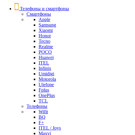
Телефоны и смартфоны
Смартфоны
Apple
Samsung
Xiaomi
Honor
Tecno
Realme
POCO
Huawei
ITEL
Infinix
Umidigi
Motorola
Ulefone
Fplus
OnePlus
TCL
Телефоны
Wifit
BQ
F+
ITEL / Joys
Maxvi