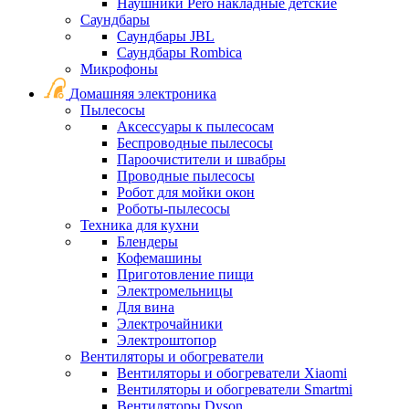
Наушники Pero накладные детские
Саундбары
Саундбары JBL
Саундбары Rombica
Микрофоны
Домашняя электроника
Пылесосы
Аксессуары к пылесосам
Беспроводные пылесосы
Пароочистители и швабры
Проводные пылесосы
Робот для мойки окон
Роботы-пылесосы
Техника для кухни
Блендеры
Кофемашины
Приготовление пищи
Электромельницы
Для вина
Электрочайники
Электроштопор
Вентиляторы и обогреватели
Вентиляторы и обогреватели Xiaomi
Вентиляторы и обогреватели Smartmi
Вентиляторы Dyson