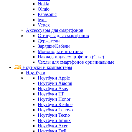
Nokia
Olmio
Panasonic
texet
Vertex
Аксессуары для смартфонов
Стилусы для смартфонов
Держатели
Зарядки/Кабели
Моноподы и штативы
Накладки для смартфонов (Case)
Чехлы для смартфонов оригинальные
Ноутбуки и компьютеры
Ноутбуки
Ноутбуки Apple
Ноутбуки Xiaomi
Ноутбуки Asus
Ноутбуки HP
Ноутбуки Honor
Ноутбуки Realme
Ноутбуки Lenovo
Ноутбуки Tecno
Ноутбуки Infinix
Ноутбуки Acer
Ноутбуки Dell