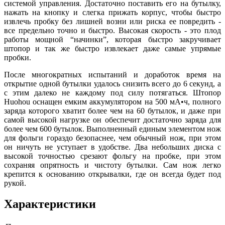
системой управления. Достаточно поставить его на бутылку,
нажать на кнопку и слегка прижать корпус, чтобы быстро
извлечь пробку без лишней возни или риска ее повредить -
все предельно точно и быстро. Высокая скорость - это плод
работы мощной “начинки”, которая быстро закручивает
штопор и так же быстро извлекает даже самые упрямые
пробки.
После многократных испытаний и доработок время на
открытие одной бутылки удалось снизить всего до 6 секунд, а
с этим далеко не каждому под силу потягаться. Штопор
Huohou оснащен емким аккумулятором на 500 мА•ч, полного
заряда которого хватит более чем на 60 бутылок, и даже при
самой высокой нагрузке он обеспечит достаточно заряда для
более чем 600 бутылок. Выполненный единым элементом нож
для фольги гораздо безопаснее, чем обычный нож, при этом
он ничуть не уступает в удобстве. Два небольших диска с
высокой точностью срезают фольгу на пробке, при этом
сохраняя опрятность и чистоту бутылки. Сам нож легко
крепится к основанию открывалки, где он всегда будет под
рукой.
Характеристики