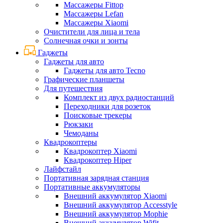
Массажеры Fittop
Массажеры Lefan
Массажеры Xiaomi
Очистители для лица и тела
Солнечная очки и зонты
Гаджеты
Гаджеты для авто
Гаджеты для авто Tecno
Графические планшеты
Для путешествия
Комплект из двух радиостанций
Переходники для розеток
Поисковые трекеры
Рюкзаки
Чемоданы
Квадрокоптеры
Квадрокоптер Xiaomi
Квадрокоптер Hiper
Лайфстайл
Портативная зарядная станция
Портативные аккумуляторы
Внешний аккумулятор Xiaomi
Внешний аккумулятор Accesstyle
Внешний аккумулятор Mophie
Внешний аккумулятор Wifit