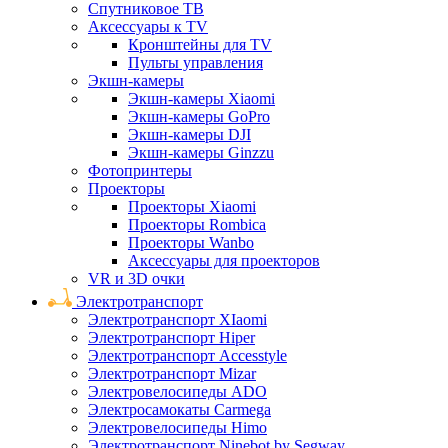
Спутниковое ТВ
Аксессуары к TV
Кронштейны для TV
Пульты управления
Экшн-камеры
Экшн-камеры Xiaomi
Экшн-камеры GoPro
Экшн-камеры DJI
Экшн-камеры Ginzzu
Фотопринтеры
Проекторы
Проекторы Xiaomi
Проекторы Rombica
Проекторы Wanbo
Аксессуары для проекторов
VR и 3D очки
Электротранспорт
Электротранспорт XIaomi
Электротранспорт Hiper
Электротранспорт Accesstyle
Электротранспорт Mizar
Электровелосипеды ADO
Электросамокаты Carmega
Электровелосипеды Himo
Электротранспорт Ninebot by Segway