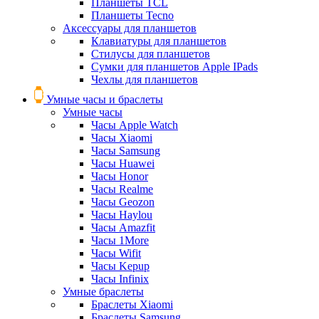
Планшеты TCL
Планшеты Tecno
Аксессуары для планшетов
Клавиатуры для планшетов
Стилусы для планшетов
Сумки для планшетов Apple IPads
Чехлы для планшетов
Умные часы и браслеты
Умные часы
Часы Apple Watch
Часы Xiaomi
Часы Samsung
Часы Huawei
Часы Honor
Часы Realme
Часы Geozon
Часы Haylou
Часы Amazfit
Часы 1More
Часы Wifit
Часы Kepup
Часы Infinix
Умные браслеты
Браслеты Xiaomi
Браслеты Samsung