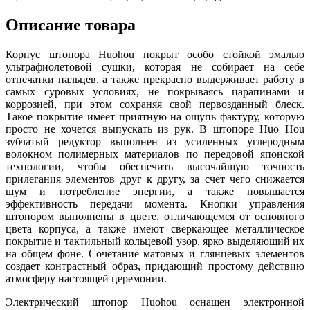
Описание товара
Корпус штопора Huohou покрыт особо стойкой эмалью
ультрафиолетовой сушки, которая не собирает на себе
отпечатки пальцев, а также прекрасно выдерживает работу в
самых суровых условиях, не покрываясь царапинами и
коррозией, при этом сохраняя свой первозданный блеск.
Такое покрытие имеет приятную на ощупь фактуру, которую
просто не хочется выпускать из рук. В штопоре Huo Hou
зубчатый редуктор выполнен из усиленных углеродным
волокном полимерных материалов по передовой японской
технологии, чтобы обеспечить высочайшую точность
прилегания элементов друг к другу, за счет чего снижается
шум и потребление энергии, а также повышается
эффективность передачи момента. Кнопки управления
штопором выполнены в цвете, отличающемся от основного
цвета корпуса, а также имеют сверкающее металлическое
покрытие и тактильный кольцевой узор, ярко выделяющий их
на общем фоне. Сочетание матовых и глянцевых элементов
создает контрастный образ, придающий простому действию
атмосферу настоящей церемонии.
Электрический штопор Huohou оснащен электронной