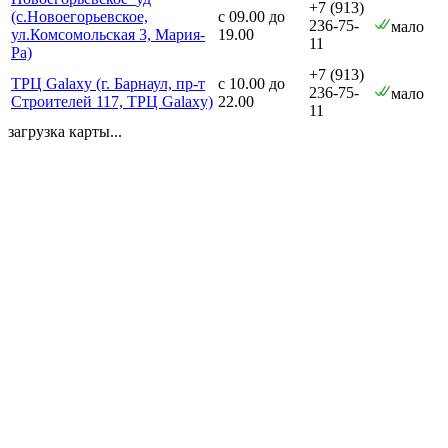
+7 (913)
(с.Новоегорьевское,
с 09.00 до
236-75-
мало
ул.Комсомольская 3, Мария-
19.00
11
Ра)
+7 (913)
ТРЦ Galaxy (г. Барнаул, пр-т
с 10.00 до
236-75-
мало
Строителей 117, ТРЦ Galaxy)
22.00
11
загрузка карты...