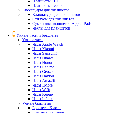
Планшеты TCL
Планшеты Tecno
Аксессуары для планшетов
Клавиатуры для планшетов
Стилусы для планшетов
Сумки для планшетов Apple IPads
Чехлы для планшетов
Умные часы и браслеты
Умные часы
Часы Apple Watch
Часы Xiaomi
Часы Samsung
Часы Huawei
Часы Honor
Часы Realme
Часы Geozon
Часы Haylou
Часы Amazfit
Часы 1More
Часы Wifit
Часы Kepup
Часы Infinix
Умные браслеты
Браслеты Xiaomi
Браслеты Samsung