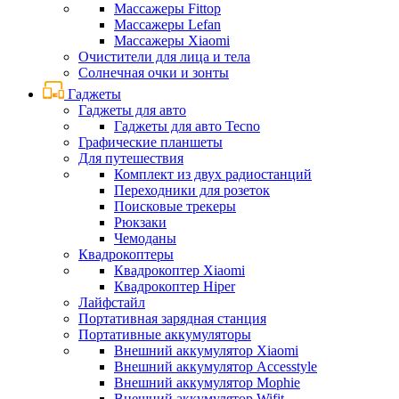
Массажеры Fittop
Массажеры Lefan
Массажеры Xiaomi
Очистители для лица и тела
Солнечная очки и зонты
Гаджеты
Гаджеты для авто
Гаджеты для авто Tecno
Графические планшеты
Для путешествия
Комплект из двух радиостанций
Переходники для розеток
Поисковые трекеры
Рюкзаки
Чемоданы
Квадрокоптеры
Квадрокоптер Xiaomi
Квадрокоптер Hiper
Лайфстайл
Портативная зарядная станция
Портативные аккумуляторы
Внешний аккумулятор Xiaomi
Внешний аккумулятор Accesstyle
Внешний аккумулятор Mophie
Внешний аккумулятор Wifit