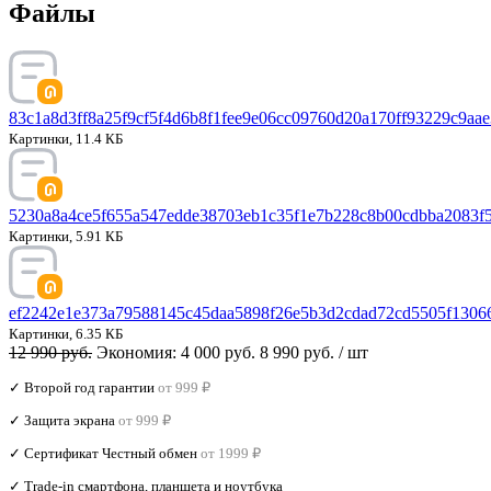
Файлы
83c1a8d3ff8a25f9cf5f4d6b8f1fee9e06cc09760d20a170ff93229c9aae
Картинки, 11.4 КБ
5230a8a4ce5f655a547edde38703eb1c35f1e7b228c8b00cdbba2083f5
Картинки, 5.91 КБ
ef2242e1e373a79588145c45daa5898f26e5b3d2cdad72cd5505f13066
Картинки, 6.35 КБ
12 990 руб.
Экономия:
4 000 руб.
8 990 руб.
/ шт
✓ Второй год гарантии
от 999 ₽
✓ Защита экрана
от 999 ₽
✓ Сертификат Честный обмен
от 1999 ₽
✓ Trade‑in смартфона, планшета и ноутбука