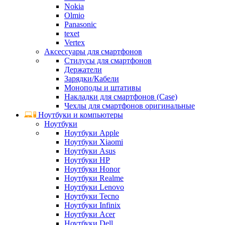
Nokia
Olmio
Panasonic
texet
Vertex
Аксессуары для смартфонов
Стилусы для смартфонов
Держатели
Зарядки/Кабели
Моноподы и штативы
Накладки для смартфонов (Case)
Чехлы для смартфонов оригинальные
Ноутбуки и компьютеры
Ноутбуки
Ноутбуки Apple
Ноутбуки Xiaomi
Ноутбуки Asus
Ноутбуки HP
Ноутбуки Honor
Ноутбуки Realme
Ноутбуки Lenovo
Ноутбуки Tecno
Ноутбуки Infinix
Ноутбуки Acer
Ноутбуки Dell