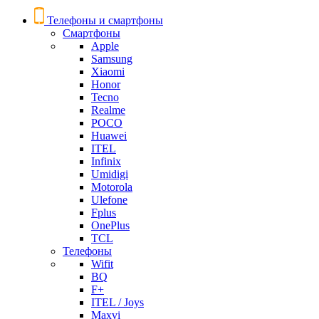
Телефоны и смартфоны
Смартфоны
Apple
Samsung
Xiaomi
Honor
Tecno
Realme
POCO
Huawei
ITEL
Infinix
Umidigi
Motorola
Ulefone
Fplus
OnePlus
TCL
Телефоны
Wifit
BQ
F+
ITEL / Joys
Maxvi