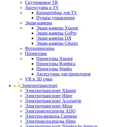
Спутниковое ТВ
Аксессуары к TV
Кронштейны для TV
Пульты управления
Экшн-камеры
Экшн-камеры Xiaomi
Экшн-камеры GoPro
Экшн-камеры DJI
Экшн-камеры Ginzzu
Фотопринтеры
Проекторы
Проекторы Xiaomi
Проекторы Rombica
Проекторы Wanbo
Аксессуары для проекторов
VR и 3D очки
Электротранспорт
Электротранспорт XIaomi
Электротранспорт Hiper
Электротранспорт Accesstyle
Электротранспорт Mizar
Электровелосипеды ADO
Электросамокаты Carmega
Электровелосипеды Himo
Электротранспорт Ninebot by Segway