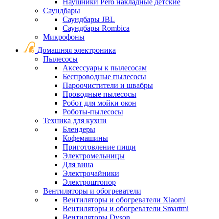
Наушники Pero накладные детские
Саундбары
Саундбары JBL
Саундбары Rombica
Микрофоны
Домашняя электроника
Пылесосы
Аксессуары к пылесосам
Беспроводные пылесосы
Пароочистители и швабры
Проводные пылесосы
Робот для мойки окон
Роботы-пылесосы
Техника для кухни
Блендеры
Кофемашины
Приготовление пищи
Электромельницы
Для вина
Электрочайники
Электроштопор
Вентиляторы и обогреватели
Вентиляторы и обогреватели Xiaomi
Вентиляторы и обогреватели Smartmi
Вентиляторы Dyson