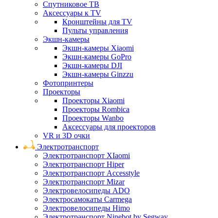
Спутниковое ТВ
Аксессуары к TV
Кронштейны для TV
Пульты управления
Экшн-камеры
Экшн-камеры Xiaomi
Экшн-камеры GoPro
Экшн-камеры DJI
Экшн-камеры Ginzzu
Фотопринтеры
Проекторы
Проекторы Xiaomi
Проекторы Rombica
Проекторы Wanbo
Аксессуары для проекторов
VR и 3D очки
Электротранспорт
Электротранспорт XIaomi
Электротранспорт Hiper
Электротранспорт Accesstyle
Электротранспорт Mizar
Электровелосипеды ADO
Электросамокаты Carmega
Электровелосипеды Himo
Электротранспорт Ninebot by Segway