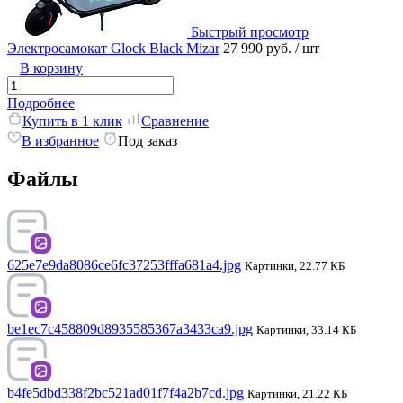
Быстрый просмотр
Электросамокат Glock Black Mizar
27 990 руб.
/ шт
В корзину
Подробнее
Купить в 1 клик
Сравнение
В избранное
Под заказ
Файлы
625e7e9da8086ce6fc37253fffa681a4.jpg
Картинки, 22.77 КБ
be1ec7c458809d8935585367a3433ca9.jpg
Картинки, 33.14 КБ
b4fe5dbd338f2bc521ad01f7f4a2b7cd.jpg
Картинки, 21.22 КБ