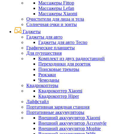
Массажеры Fittop
Массажеры Lefan
Массажеры Xiaomi
Очистители для лица и тела
Солнечная очки и зонты
Гаджеты
Гаджеты для авто
Гаджеты для авто Tecno
Графические планшеты
Для путешествия
Комплект из двух радиостанций
Переходники для розеток
Поисковые трекеры
Рюкзаки
Чемоданы
Квадрокоптеры
Квадрокоптер Xiaomi
Квадрокоптер Hiper
Лайфстайл
Портативная зарядная станция
Портативные аккумуляторы
Внешний аккумулятор Xiaomi
Внешний аккумулятор Accesstyle
Внешний аккумулятор Mophie
Внешний аккумулятор Wifit