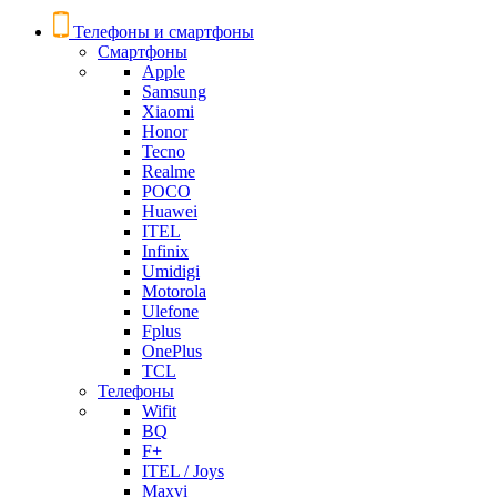
Телефоны и смартфоны
Смартфоны
Apple
Samsung
Xiaomi
Honor
Tecno
Realme
POCO
Huawei
ITEL
Infinix
Umidigi
Motorola
Ulefone
Fplus
OnePlus
TCL
Телефоны
Wifit
BQ
F+
ITEL / Joys
Maxvi