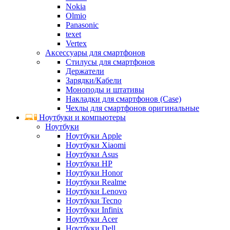
Nokia
Olmio
Panasonic
texet
Vertex
Аксессуары для смартфонов
Стилусы для смартфонов
Держатели
Зарядки/Кабели
Моноподы и штативы
Накладки для смартфонов (Case)
Чехлы для смартфонов оригинальные
Ноутбуки и компьютеры
Ноутбуки
Ноутбуки Apple
Ноутбуки Xiaomi
Ноутбуки Asus
Ноутбуки HP
Ноутбуки Honor
Ноутбуки Realme
Ноутбуки Lenovo
Ноутбуки Tecno
Ноутбуки Infinix
Ноутбуки Acer
Ноутбуки Dell