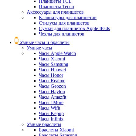
Планшеты TCL
Планшеты Tecno
Аксессуары для планшетов
Клавиатуры для планшетов
Стилусы для планшетов
Сумки для планшетов Apple IPads
Чехлы для планшетов
Умные часы и браслеты
Умные часы
Часы Apple Watch
Часы Xiaomi
Часы Samsung
Часы Huawei
Часы Honor
Часы Realme
Часы Geozon
Часы Haylou
Часы Amazfit
Часы 1More
Часы Wifit
Часы Kepup
Часы Infinix
Умные браслеты
Браслеты Xiaomi
Браслеты Samsung