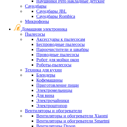
Наушники Pero накладные детские
Саундбары
Саундбары JBL
Саундбары Rombica
Микрофоны
Домашняя электроника
Пылесосы
Аксессуары к пылесосам
Беспроводные пылесосы
Пароочистители и швабры
Проводные пылесосы
Робот для мойки окон
Роботы-пылесосы
Техника для кухни
Блендеры
Кофемашины
Приготовление пищи
Электромельницы
Для вина
Электрочайники
Электроштопор
Вентиляторы и обогреватели
Вентиляторы и обогреватели Xiaomi
Вентиляторы и обогреватели Smartmi
Вентиляторы Dyson